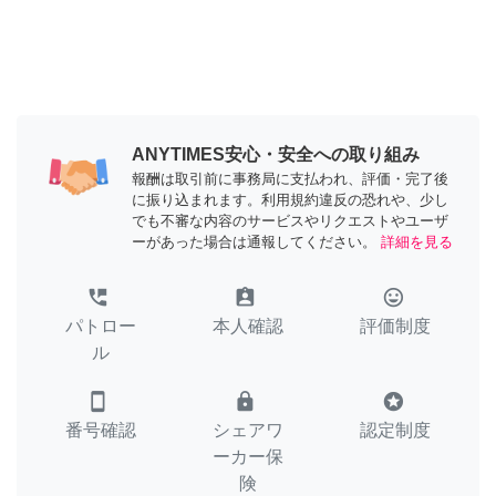
ANYTIMES安心・安全への取り組み
報酬は取引前に事務局に支払われ、評価・完了後
に振り込まれます。利用規約違反の恐れや、少し
でも不審な内容のサービスやリクエストやユーザ
ーがあった場合は通報してください。
詳細を見る
perm_phone_msg
assignment_ind
tag_faces
パトロー
本人確認
評価制度
ル
smartphone
lock
stars
番号確認
シェアワ
認定制度
ーカー保
険