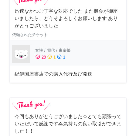
迅速なかつご丁寧な対応でした また機会が御座
いましたら、どうぞよろしくお願いします あり
がとうございました
依頼されたチケット
女性
/
40代
/
東京都
sentiment_satisfied
sentiment_neutral
sentiment_dissatisfied
28
1
1
紀伊国屋書店での購入代行及び発送
今回もありがとうございました☺️とても頑張って
いただいて感謝です🙏気持ちの良い取引ができま
した！！