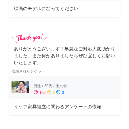
絵画のモデルになってください
ありがとうございます！早急なご対応大変助かり
ました。また何かありましたらぜひ宜しくお願い
いたします。
依頼されたチケット
男性
/
30代
/
東京都
sentiment_satisfied
sentiment_neutral
sentiment_dissatisfied
158
6
0
イケア家具組立に関わるアンケートの依頼