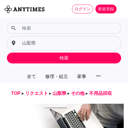
ログイン
新規登録
search
place
検索
more_horiz
全て
修理・組立
家事
TOP
▸
リクエスト
▸
山梨県
▸
その他
▸
不用品回収