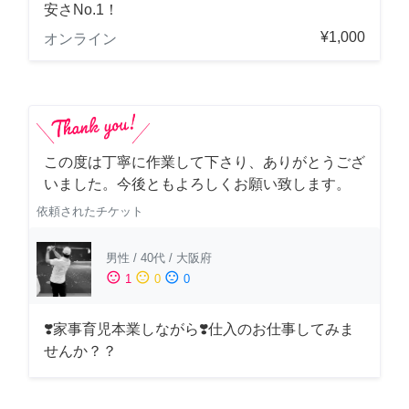
安さNo.1！
¥1,000
オンライン
この度は丁寧に作業して下さり、ありがとうござ
いました。今後ともよろしくお願い致します。
依頼されたチケット
男性
/
40代
/
大阪府
sentiment_satisfied
sentiment_neutral
sentiment_dissatisfied
1
0
0
❣️家事育児本業しながら❣️仕入のお仕事してみま
せんか？？