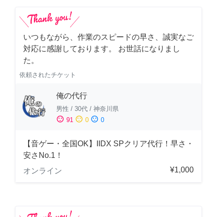
いつもながら、作業のスピードの早さ、誠実なご
対応に感謝しております。 お世話になりまし
た。
依頼されたチケット
俺の代行
男性
/
30代
/
神奈川県
sentiment_satisfied
sentiment_neutral
sentiment_dissatisfied
91
0
0
【音ゲー・全国OK】IIDX SPクリア代行！早さ・
安さNo.1！
¥1,000
オンライン