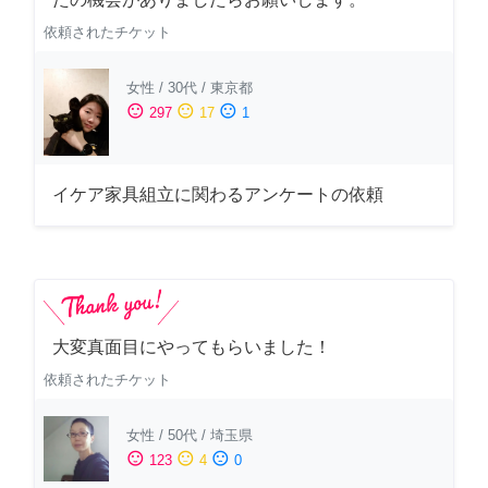
依頼されたチケット
女性
/
30代
/
東京都
sentiment_satisfied
sentiment_neutral
sentiment_dissatisfied
297
17
1
イケア家具組立に関わるアンケートの依頼
大変真面目にやってもらいました！
依頼されたチケット
女性
/
50代
/
埼玉県
sentiment_satisfied
sentiment_neutral
sentiment_dissatisfied
123
4
0