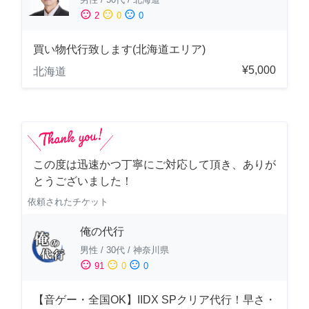
sentiment_satisfied
sentiment_neutral
sentiment_dissatisfied
2
0
0
買い物代行致します(北海道エリア)
¥5,000
北海道
この度は迅速かつ丁寧にご対応して頂き、ありが
とうございました！
依頼されたチケット
俺の代行
男性
/
30代
/
神奈川県
sentiment_satisfied
sentiment_neutral
sentiment_dissatisfied
91
0
0
【音ゲー・全国OK】IIDX SPクリア代行！早さ・