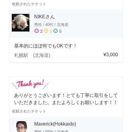
依頼されたチケット
NIKEさん
男性
/
40代
/
北海道
sentiment_satisfied
sentiment_neutral
sentiment_dissatisfied
2
1
0
基本的にほぼ何でもOKです！
¥3,000
札幌駅 (北海道)
ありがとうございます！とても丁寧に取引をして
いただきました。またよろしくお願いします！！
依頼されたチケット
Maverick(Hokkaido)
男性
/
50代
/
北海道