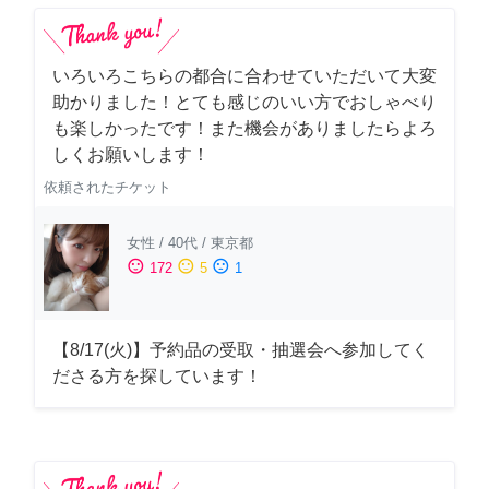
いろいろこちらの都合に合わせていただいて大変
助かりました！とても感じのいい方でおしゃべり
も楽しかったです！また機会がありましたらよろ
しくお願いします！
依頼されたチケット
女性
/
40代
/
東京都
sentiment_satisfied
sentiment_neutral
sentiment_dissatisfied
172
5
1
【8/17(火)】予約品の受取・抽選会へ参加してく
ださる方を探しています！