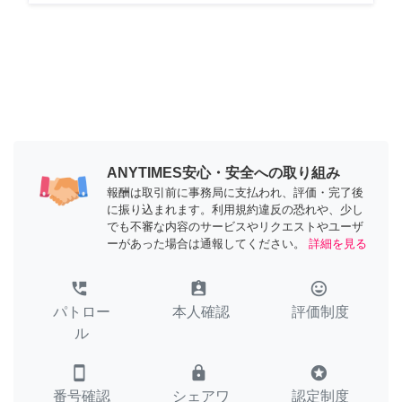
ANYTIMES安心・安全への取り組み
報酬は取引前に事務局に支払われ、評価・完了後
に振り込まれます。利用規約違反の恐れや、少し
でも不審な内容のサービスやリクエストやユーザ
ーがあった場合は通報してください。
詳細を見る
perm_phone_msg
assignment_ind
tag_faces
パトロー
本人確認
評価制度
ル
smartphone
lock
stars
番号確認
シェアワ
認定制度