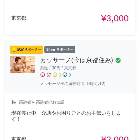
¥3,000
東京都
認定サポーター
Silver サポーター
カッサーノ(今は京都住み)
check_circle
男性
/
30代
/
東京都
sentiment_satisfied
sentiment_neutral
sentiment_dissatisfied
67
3
0
メッセージ平均返信時間: 8時間以内
escalator_warning
高齢者
▸ 高齢者のお世話
現在停止中 介助やお困りごとのお手伝いをしま
す！
¥2,000
東京都