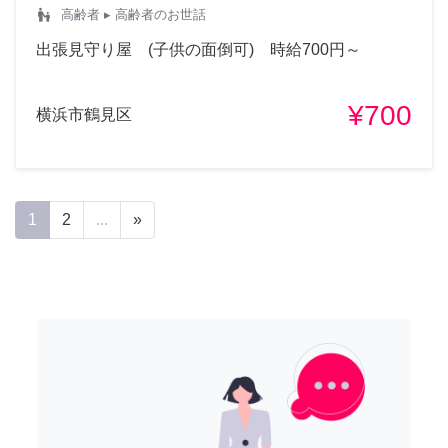
escalator_warning
高齢者
▸ 高齢者のお世話
出張見守り屋 (子供の面倒可) 時給700円～
¥700
横浜市鶴見区
1
2
...
»