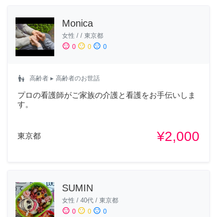
Monica
女性
/
/
東京都
sentiment_satisfied
sentiment_neutral
sentiment_dissatisfied
0
0
0
escalator_warning
高齢者
▸ 高齢者のお世話
プロの看護師がご家族の介護と看護をお手伝いしま
す。
¥2,000
東京都
SUMIN
女性
/
40代
/
東京都
sentiment_satisfied
sentiment_neutral
sentiment_dissatisfied
0
0
0