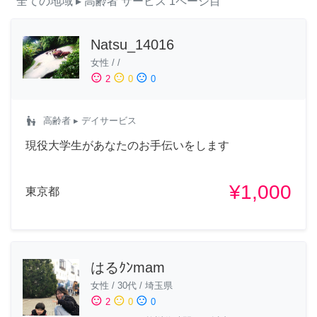
全ての地域
▸ 高齢者
サービス
1ページ目
Natsu_14016
女性
/
/
sentiment_satisfied
sentiment_neutral
sentiment_dissatisfied
2
0
0
escalator_warning
高齢者
▸ デイサービス
現役大学生があなたのお手伝いをします
¥1,000
東京都
はるｸﾝmam
女性
/
30代
/
埼玉県
sentiment_satisfied
sentiment_neutral
sentiment_dissatisfied
2
0
0