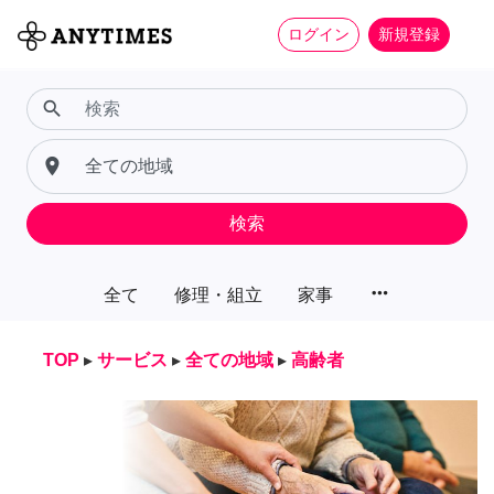
ログイン
新規登録
search
place
検索
more_horiz
全て
修理・組立
家事
TOP
▸
サービス
▸
全ての地域
▸
高齢者