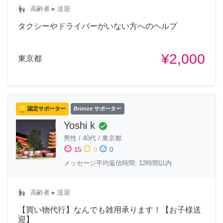
escalator_warning
高齢者
▸ 送迎
タクシーやドライバーがいない方へのヘルプ
¥2,000
東京都
認定サポーター
Bronze サポーター
Yoshi k
check_circle
男性
/
40代
/
東京都
sentiment_satisfied
sentiment_neutral
sentiment_dissatisfied
15
0
0
メッセージ平均返信時間: 12時間以内
escalator_warning
高齢者
▸ 送迎
【買い物代行】なんでも雑用承ります！【お子様送
迎】