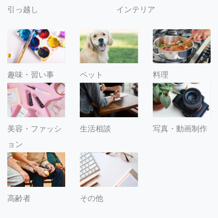
引っ越し
インテリア
趣味・習い事
ペット
料理
美容・ファッシ
生活相談
写真・動画制作
ョン
その他
高齢者