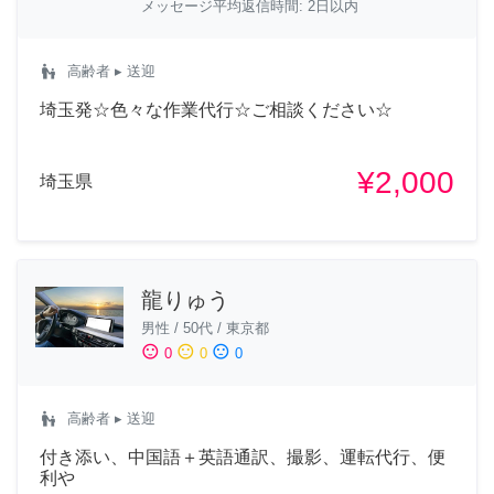
メッセージ平均返信時間: 2日以内
escalator_warning
高齢者
▸ 送迎
埼玉発☆色々な作業代行☆ご相談ください☆
¥2,000
埼玉県
龍りゅう
男性
/
50代
/
東京都
sentiment_satisfied
sentiment_neutral
sentiment_dissatisfied
0
0
0
escalator_warning
高齢者
▸ 送迎
付き添い、中国語＋英語通訳、撮影、運転代行、便
利や