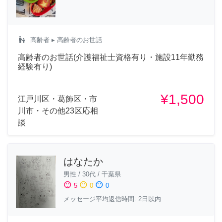
escalator_warning
高齢者
▸ 高齢者のお世話
高齢者のお世話(介護福祉士資格有り・施設11年勤務
経験有り)
¥1,500
江戸川区・葛飾区・市
川市・その他23区応相
談
はなたか
男性
/
30代
/
千葉県
sentiment_satisfied
sentiment_neutral
sentiment_dissatisfied
5
0
0
メッセージ平均返信時間: 2日以内