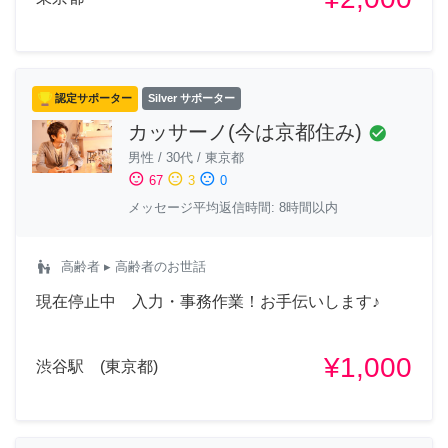
認定サポーター
Silver サポーター
カッサーノ(今は京都住み)
check_circle
男性
/
30代
/
東京都
sentiment_satisfied
sentiment_neutral
sentiment_dissatisfied
67
3
0
メッセージ平均返信時間: 8時間以内
escalator_warning
高齢者
▸ 高齢者のお世話
現在停止中 入力・事務作業！お手伝いします♪
¥1,000
渋谷駅 (東京都)