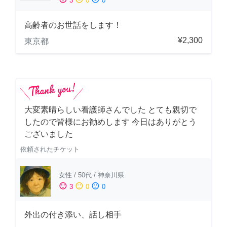
3
0
0
高齢者のお世話をします！
¥2,300
東京都
大変素晴らしい看護師さんでした とても親切で
したので皆様にお勧めします 今日はありがとう
ございました
依頼されたチケット
女性
/
50代
/
神奈川県
sentiment_satisfied
sentiment_neutral
sentiment_dissatisfied
3
0
0
外出の付き添い、話し相手