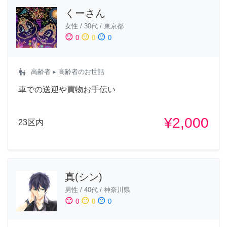
くーさん
女性
/
30代
/
東京都
sentiment_satisfied
sentiment_neutral
sentiment_dissatisfied
0
0
0
escalator_warning
高齢者
▸ 高齢者のお世話
車での送迎や買物お手伝い
¥2,000
23区内
真(シン)
男性
/
40代
/
神奈川県
sentiment_satisfied
sentiment_neutral
sentiment_dissatisfied
0
0
0