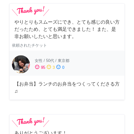
やりとりもスムーズにでき、とても感じの良い方
だったため、とても満足できました！ また、是
非お願いしたいと思います。
依頼されたチケット
女性
/
50代
/
東京都
sentiment_satisfied
sentiment_neutral
sentiment_dissatisfied
95
3
0
【お弁当】ランチのお弁当をつくってくださる方
♫
ありがとうございます！