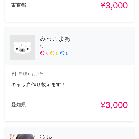
¥3,000
東京都
みっこよあ
/
/
sentiment_satisfied
sentiment_neutral
sentiment_dissatisfied
0
0
0
restaurant
料理
▸ お弁当
キャラ弁作り教えます！
¥3,000
愛知県
涼花