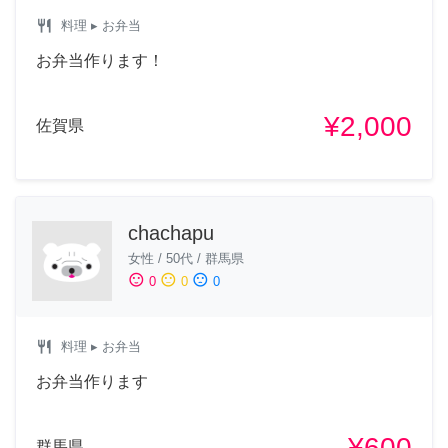
restaurant
料理
▸ お弁当
お弁当作ります！
¥2,000
佐賀県
chachapu
女性
/
50代
/
群馬県
sentiment_satisfied
sentiment_neutral
sentiment_dissatisfied
0
0
0
restaurant
料理
▸ お弁当
お弁当作ります
¥600
群馬県