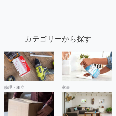
カテゴリーから探す
修理・組立
家事