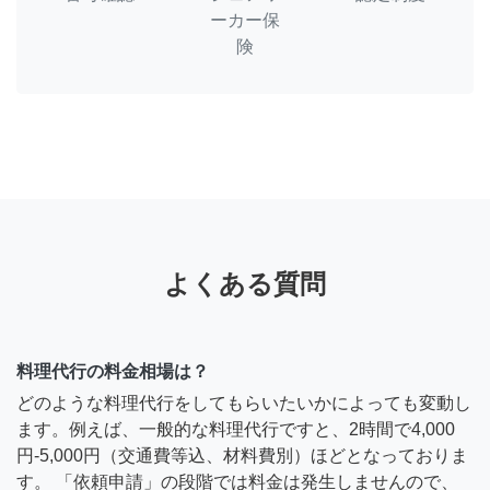
ーカー保
険
よくある質問
料理代行の料金相場は？
どのような料理代行をしてもらいたいかによっても変動し
ます。例えば、一般的な料理代行ですと、2時間で4,000
円-5,000円（交通費等込、材料費別）ほどとなっておりま
す。 「依頼申請」の段階では料金は発生しませんので、