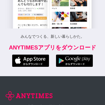
みんなでつくる、新しい暮らしかた。
ANYTIMESアプリをダウンロード