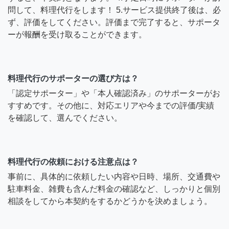
問して、料理代行をします！ 5.サービス提供終了後は、必
ず、評価をしてください。評価まで完了すると、サポータ
ーが報酬を受け取ることができます。
料理代行のサポーターの選び方は？
「認定サポーター」や「本人確認済み」のサポーターがお
すすめです。その他に、対応エリアや今までの評価/実績
を確認して、選んでください。
料理代行の依頼における注意点は？
事前に、具体的に依頼したい内容や日時、場所、交通費や
駐車料金、雑費も含んだ料金の確認など、しっかりと個別
相談をしてから本契約をするかどうかを決めましょう。