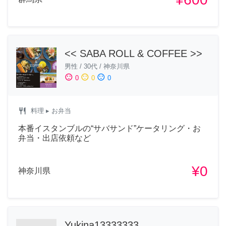
<< SABA ROLL & COFFEE >>
男性
/
30代
/
神奈川県
sentiment_satisfied
sentiment_neutral
sentiment_dissatisfied
0
0
0
restaurant
料理
▸ お弁当
本番イスタンブルの“サバサンド”ケータリング・お
弁当・出店依頼など
¥0
神奈川県
Yukina13333333