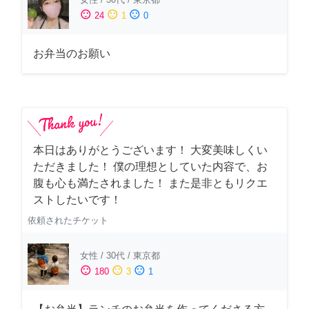
sentiment_satisfied
sentiment_neutral
sentiment_dissatisfied
24
1
0
お弁当のお願い
本日はありがとうございます！ 大変美味しくい
ただきました！ 僕の理想としていた内容で、お
腹も心も満たされました！ また是非ともリクエ
ストしたいです！
依頼されたチケット
女性
/
30代
/
東京都
sentiment_satisfied
sentiment_neutral
sentiment_dissatisfied
180
3
1