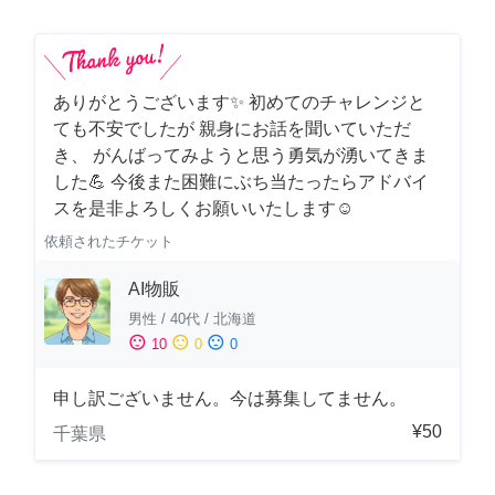
ありがとうございます✨ 初めてのチャレンジと
ても不安でしたが 親身にお話を聞いていただ
き、 がんばってみようと思う勇気が湧いてきま
した💪 今後また困難にぶち当たったらアドバイ
スを是非よろしくお願いいたします☺️
依頼されたチケット
AI物販
男性
/
40代
/
北海道
sentiment_satisfied
sentiment_neutral
sentiment_dissatisfied
10
0
0
申し訳ございません。今は募集してません。
¥50
千葉県