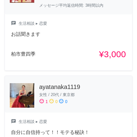
メッセージ平均返信時間: 3時間以内
chat
生活相談
▸ 恋愛
お話聞きます
¥3,000
柏市豊四季
ayatanaka1119
女性
/
20代
/
東京都
sentiment_satisfied
sentiment_neutral
sentiment_dissatisfied
1
0
0
chat
生活相談
▸ 恋愛
自分に自信持って！！モテる秘訣！