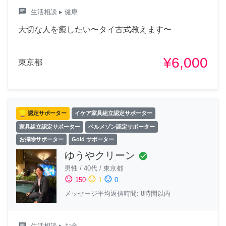
chat
生活相談
▸ 健康
大切な人を癒したい〜タイ古式教えます〜
¥6,000
東京都
認定サポーター
イケア家具組立認定サポーター
家具組立認定サポーター
ベルメゾン認定サポーター
お掃除サポーター
Gold サポーター
ゆうやクリーン
check_circle
男性
/
40代
/
東京都
sentiment_satisfied
sentiment_neutral
sentiment_dissatisfied
150
1
0
メッセージ平均返信時間: 8時間以内
chat
生活相談
▸ お金