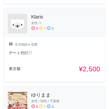
Klaris
女性
/
/
sentiment_satisfied
sentiment_neutral
sentiment_dissatisfied
0
0
0
chat
生活相談
▸ 恋愛
デート代行♡
¥2,500
東京都
ゆりまま
女性
/
50代
/
千葉県
sentiment_satisfied
sentiment_neutral
sentiment_dissatisfied
6
1
0