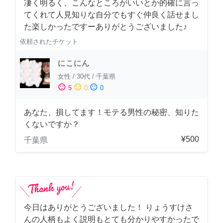
凄く明るく、こんなところがいいとか的確に言っ
てくれて人見知りな自分でもすぐ仲良く話せまし
た楽しかったですーありがとうございました♪
依頼されたチケット
にこにん
女性
/
30代
/
千葉県
sentiment_satisfied
sentiment_neutral
sentiment_dissatisfied
5
0
0
あなた、損してます！モテる男性の秘密、知りた
くないですか？
¥500
千葉県
今日はありがとうございました！ りょうすけさ
んの人柄もよく説明もとても分かりやすかったで