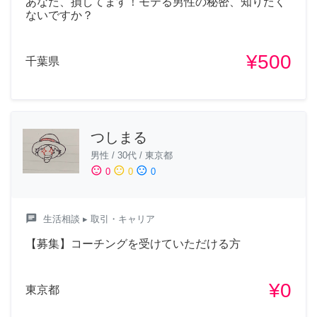
あなた、損してます！モテる男性の秘密、知りたく
ないですか？
¥500
千葉県
つしまる
男性
/
30代
/
東京都
sentiment_satisfied
sentiment_neutral
sentiment_dissatisfied
0
0
0
chat
生活相談
▸ 取引・キャリア
【募集】コーチングを受けていただける方
¥0
東京都