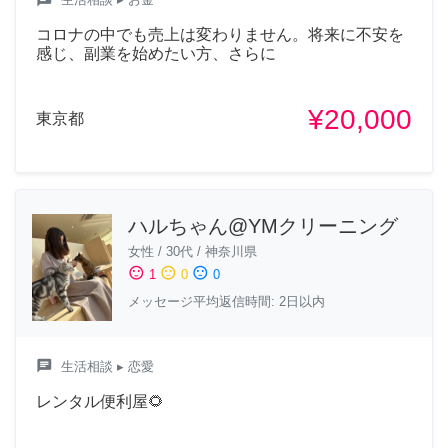
コロナの中でも売上は変わりません。将来に不安を
感じ、副業を始めたい方、さらに
¥20,000
東京都
ハルちゃん@YMクリーニング
女性
/
30代
/
神奈川県
sentiment_satisfied
sentiment_neutral
sentiment_dissatisfied
1
0
0
メッセージ平均返信時間: 2日以内
chat
生活相談
▸ 恋愛
レンタル便利屋🌻