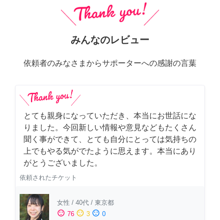
みんなのレビュー
依頼者のみなさまからサポーターへの感謝の言葉
とても親身になっていただき、本当にお世話にな
りました。今回新しい情報や意見などもたくさん
聞く事ができて、とても自分にとっては気持ちの
上でもやる気がでたように思えます。本当にあり
がとうございました。
依頼されたチケット
女性
/
40代
/
東京都
sentiment_satisfied
sentiment_neutral
sentiment_dissatisfied
76
3
0