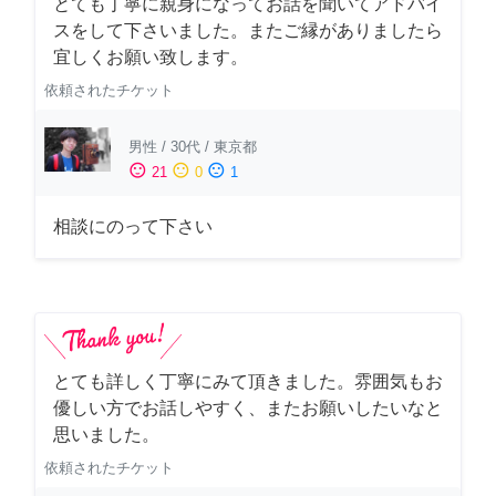
とても丁寧に親身になってお話を聞いてアドバイ
スをして下さいました。またご縁がありましたら
宜しくお願い致します。
依頼されたチケット
男性
/
30代
/
東京都
sentiment_satisfied
sentiment_neutral
sentiment_dissatisfied
21
0
1
相談にのって下さい
とても詳しく丁寧にみて頂きました。雰囲気もお
優しい方でお話しやすく、またお願いしたいなと
思いました。
依頼されたチケット