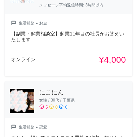
メッセージ平均返信時間: 3時間以内
chat
生活相談
▸ お金
【副業・起業相談室】起業11年目の社長がお答えい
たします
¥4,000
オンライン
にこにん
女性
/
30代
/
千葉県
sentiment_satisfied
sentiment_neutral
sentiment_dissatisfied
5
0
0
chat
生活相談
▸ 恋愛