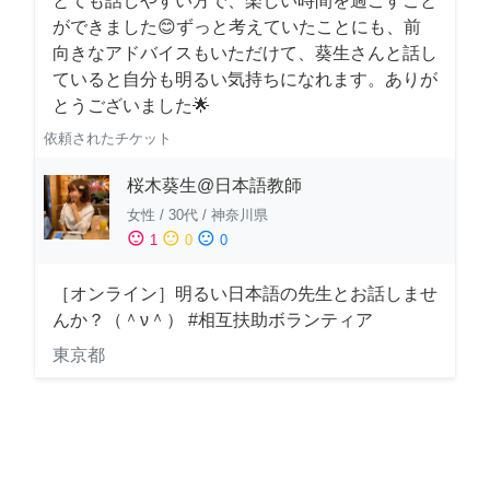
とても話しやすい方で、楽しい時間を過ごすこと
ができました😊ずっと考えていたことにも、前
向きなアドバイスもいただけて、葵生さんと話し
ていると自分も明るい気持ちになれます。ありが
とうございました🌟
依頼されたチケット
桜木葵生@日本語教師
女性
/
30代
/
神奈川県
sentiment_satisfied
sentiment_neutral
sentiment_dissatisfied
1
0
0
［オンライン］明るい日本語の先生とお話しませ
んか？（＾ν＾） #相互扶助ボランティア
東京都