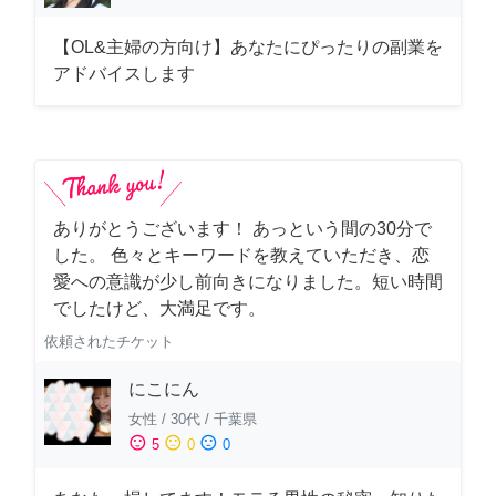
【OL&主婦の方向け】あなたにぴったりの副業を
アドバイスします
ありがとうございます！ あっという間の30分で
した。 色々とキーワードを教えていただき、恋
愛への意識が少し前向きになりました。短い時間
でしたけど、大満足です。
依頼されたチケット
にこにん
女性
/
30代
/
千葉県
sentiment_satisfied
sentiment_neutral
sentiment_dissatisfied
5
0
0