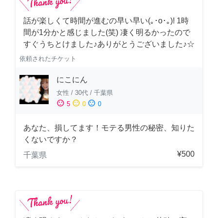
話が楽しくて時間が進むの早い早い(｡･о･｡)! 1時
間が1分かと感じました(笑) 凄く明るかったので
すぐうちとけました♪ありがとうございました♪☆
依頼されたチケット
にこにん
女性
/
30代
/
千葉県
sentiment_satisfied
sentiment_neutral
sentiment_dissatisfied
5
0
0
あなた、損してます！モテる男性の秘密、知りた
くないですか？
¥500
千葉県