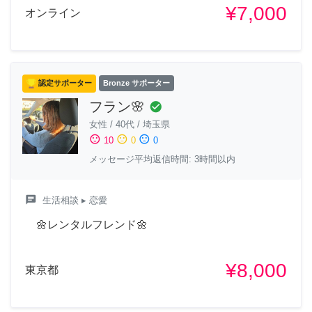
¥7,000
オンライン
認定サポーター
Bronze サポーター
フラン🌸
check_circle
女性
/
40代
/
埼玉県
sentiment_satisfied
sentiment_neutral
sentiment_dissatisfied
10
0
0
メッセージ平均返信時間: 3時間以内
chat
生活相談
▸ 恋愛
🌼レンタルフレンド🌼
¥8,000
東京都