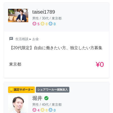
taisei1789
男性
/
30代
/
東京都
sentiment_satisfied
sentiment_neutral
sentiment_dissatisfied
5
0
0
chat
生活相談
▸ お金
【20代限定】自由に働きたい方、独立したい方募集
¥0
東京都
認定サポーター
シェアワーカー保険加入
堀井
check_circle
男性
/
40代
/
東京都
sentiment_satisfied
sentiment_neutral
sentiment_dissatisfied
4
0
0