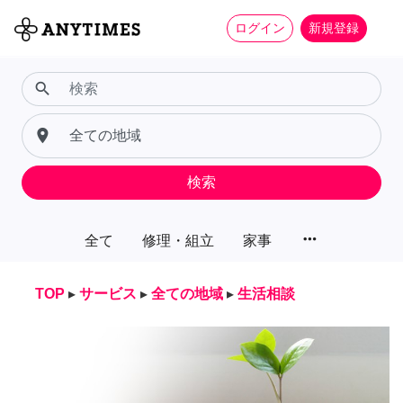
ログイン
新規登録
search
place
検索
more_horiz
全て
修理・組立
家事
TOP
▸
サービス
▸
全ての地域
▸
生活相談