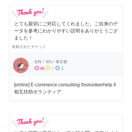
とても親切にご対応してくれました。ご自身のデ
ータを参考にわかりやすい説明をありがとうござ
ました！
依頼されたチケット
女性
/
30's
/
東京都
sentiment_satisfied
sentiment_neutral
sentiment_dissatisfied
86
2
1
[online] E-commerce consulting #volunteerhelp #
相互扶助ボランティア