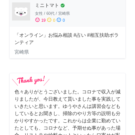
ミニトマト
check_circle
女性
/
60代
/
宮崎県
sentiment_satisfied
sentiment_neutral
sentiment_dissatisfied
19
0
0
「オンライン」お悩み相談 #占い #相互扶助ボラ
ンティア
宮崎県
色々ありがとうございました。コロナで収入が減
りましたが、今日教えて貰いました事を実践して
いきたいと思います。ゆうやさんは講習会なども
しているとお聞きし、掃除のやり方等の説明も分
かりやすかったです。これからは企業に勤めてい
たとしても、コロナなど、予期せぬ事があった場