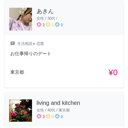
あきん
女性
/
30代
/
sentiment_satisfied
sentiment_neutral
sentiment_dissatisfied
2
1
0
chat
生活相談
▸ 恋愛
お仕事帰りのデート
¥0
東京都
living and kitchen
女性
/
40代
/
東京都
sentiment_satisfied
sentiment_neutral
sentiment_dissatisfied
3
0
0