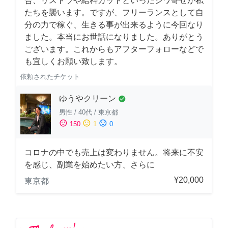
合、リストラや給料カットといったシワ寄せが私
たちを襲います。ですが、フリーランスとして自
分の力で稼ぐ、生きる事が出来るように今回なり
ました。本当にお世話になりました。ありがとう
ございます。これからもアフターフォローなどで
も宜しくお願い致します。
依頼されたチケット
ゆうやクリーン
check_circle
男性
/
40代
/
東京都
sentiment_satisfied
sentiment_neutral
sentiment_dissatisfied
150
1
0
コロナの中でも売上は変わりません。将来に不安
を感じ、副業を始めたい方、さらに
¥20,000
東京都