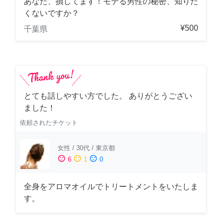
あなた、損してます！モテる男性の秘密、知りた
くないですか？
¥500
千葉県
とても話しやすい方でした。 ありがとうござい
ました！
依頼されたチケット
女性
/
30代
/
東京都
sentiment_satisfied
sentiment_neutral
sentiment_dissatisfied
6
1
0
全身をアロマオイルでトリートメントをいたしま
す。