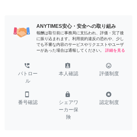
ANYTIMES安心・安全への取り組み
報酬は取引前に事務局に支払われ、評価・完了後
に振り込まれます。利用規約違反の恐れや、少し
でも不審な内容のサービスやリクエストやユーザ
ーがあった場合は通報してください。
詳細を見る
perm_phone_msg
assignment_ind
tag_faces
パトロー
本人確認
評価制度
ル
smartphone
lock
stars
番号確認
シェアワ
認定制度
ーカー保
険