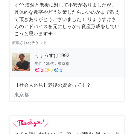
す^^ 漠然と老後に対して不安がありましたが、
具体的な数字やどう対策したらいいのかまで教え
て頂きありがとうございました！ りょうすけさ
んのアドバイスを元にしっかり資産形成をしてい
こうと思います☀︎
依頼されたチケット
りょうすけ1992
男性
/
30代
/
東京都
sentiment_satisfied
sentiment_neutral
sentiment_dissatisfied
2
0
1
【社会人必見】老後の資金って！？
東京都