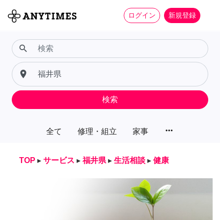
ログイン
新規登録
search
place
検索
more_horiz
全て
修理・組立
家事
TOP
▸
サービス
▸
福井県
▸
生活相談
▸
健康