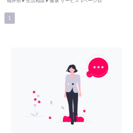
福井県
▸ 生活相談
▸ 健康
サービス
1ページ目
1