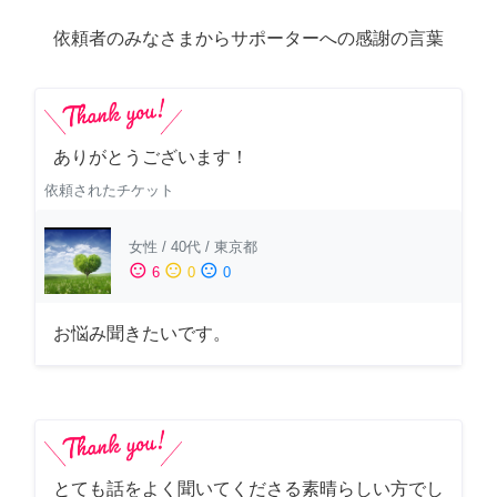
依頼者のみなさまからサポーターへの感謝の言葉
ありがとうございます！
依頼されたチケット
女性
/
40代
/
東京都
sentiment_satisfied
sentiment_neutral
sentiment_dissatisfied
6
0
0
お悩み聞きたいです。
とても話をよく聞いてくださる素晴らしい方でし