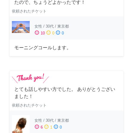
たので、ちょうどよかったです！
依頼されたチケット
女性
/
30代
/
東京都
sentiment_satisfied
sentiment_neutral
sentiment_dissatisfied
10
0
0
モーニングコールします。
とても話しやすい方でした。 ありがとうござい
ました！
依頼されたチケット
女性
/
30代
/
東京都
sentiment_satisfied
sentiment_neutral
sentiment_dissatisfied
6
1
0