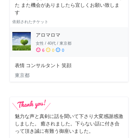
た また機会がありましたら宜しくお願い致しま
す
依頼されたチケット
アロマロマ
女性
/
40代
/
東京都
sentiment_satisfied
sentiment_neutral
sentiment_dissatisfied
6
0
0
表情 コンサルタント 笑顔
東京都
魅力な声と真剣に話を聞いて下さり大変感謝感激
しました。 癒されました。下らない話に付き合
って頂き誠に有難う御座いました。