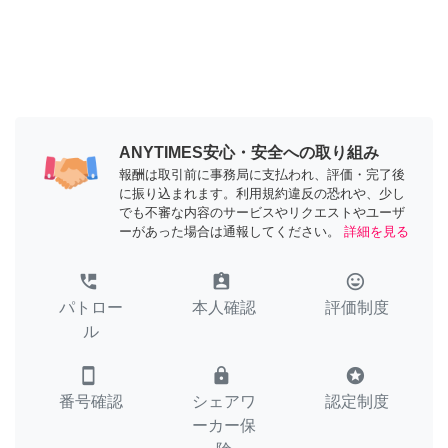
ANYTIMES安心・安全への取り組み
報酬は取引前に事務局に支払われ、評価・完了後
に振り込まれます。利用規約違反の恐れや、少し
でも不審な内容のサービスやリクエストやユーザ
ーがあった場合は通報してください。
詳細を見る
perm_phone_msg
assignment_ind
tag_faces
パトロー
本人確認
評価制度
ル
smartphone
lock
stars
番号確認
シェアワ
認定制度
ーカー保