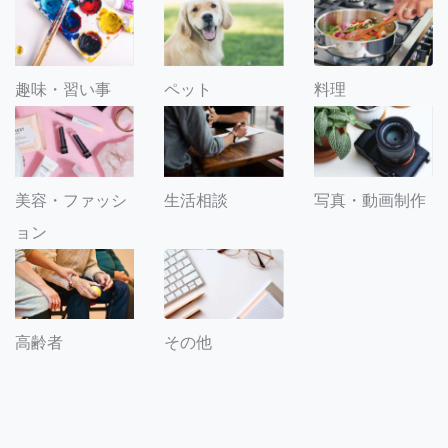
趣味・習い事
ペット
料理
美容・ファッシ
生活相談
写真・動画制作
ョン
その他
高齢者