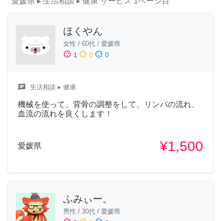
愛媛県
▸ 生活相談
▸ 健康
サービス
1ページ目
ほくやん
女性
/
60代
/
愛媛県
sentiment_satisfied
sentiment_neutral
sentiment_dissatisfied
1
0
0
chat
生活相談
▸ 健康
機械を使って、背骨の調整をして、リンパの流れ、
血流の流れを良くします！
¥1,500
愛媛県
ふみぃー。
男性
/
30代
/
愛媛県