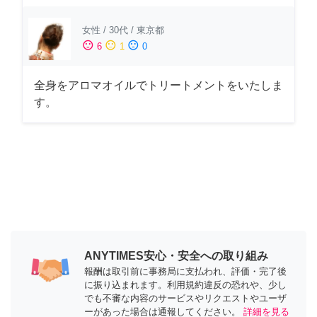
女性
/
30代
/
東京都
sentiment_satisfied
sentiment_neutral
sentiment_dissatisfied
6
1
0
全身をアロマオイルでトリートメントをいたしま
す。
ANYTIMES安心・安全への取り組み
報酬は取引前に事務局に支払われ、評価・完了後
に振り込まれます。利用規約違反の恐れや、少し
でも不審な内容のサービスやリクエストやユーザ
ーがあった場合は通報してください。
詳細を見る