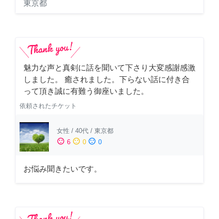
東京都
魅力な声と真剣に話を聞いて下さり大変感謝感激
しました。 癒されました。下らない話に付き合
って頂き誠に有難う御座いました。
依頼されたチケット
女性
/
40代
/
東京都
sentiment_satisfied
sentiment_neutral
sentiment_dissatisfied
6
0
0
お悩み聞きたいです。