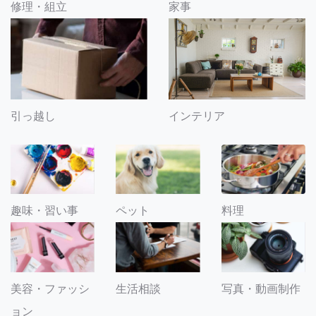
修理・組立
家事
引っ越し
インテリア
趣味・習い事
ペット
料理
美容・ファッシ
生活相談
写真・動画制作
ョン