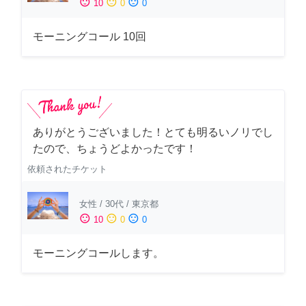
sentiment_satisfied
sentiment_neutral
sentiment_dissatisfied
10
0
0
モーニングコール 10回
ありがとうございました！とても明るいノリでし
たので、ちょうどよかったです！
依頼されたチケット
女性
/
30代
/
東京都
sentiment_satisfied
sentiment_neutral
sentiment_dissatisfied
10
0
0
モーニングコールします。