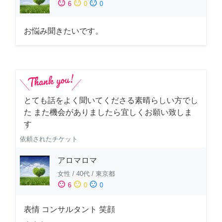
sentiment_satisfied
sentiment_neutral
sentiment_dissatisfied
6
0
0
お悩み聞きたいです。
とても話をよく聞いてくださる素晴らしい方でし
た また機会がありましたら宜しくお願い致しま
す
依頼されたチケット
アロマロマ
女性
/
40代
/
東京都
sentiment_satisfied
sentiment_neutral
sentiment_dissatisfied
6
0
0
表情 コンサルタント 笑顔