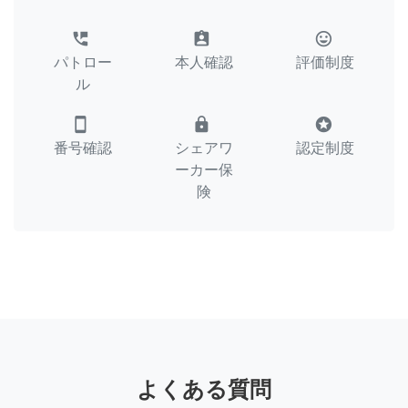
perm_phone_msg
assignment_ind
tag_faces
パトロー
本人確認
評価制度
ル
smartphone
lock
stars
番号確認
シェアワ
認定制度
ーカー保
険
よくある質問