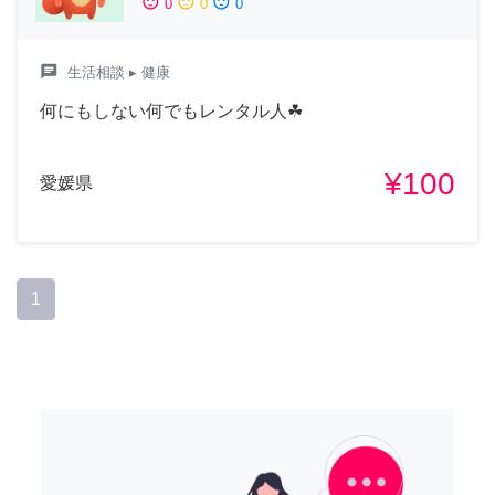
sentiment_satisfied
sentiment_neutral
sentiment_dissatisfied
0
0
0
chat
生活相談
▸ 健康
何にもしない何でもレンタル人☘
¥100
愛媛県
1