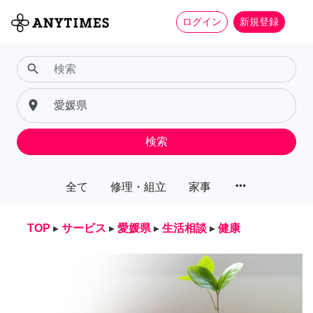
ログイン
新規登録
search
place
検索
more_horiz
全て
修理・組立
家事
TOP
▸
サービス
▸
愛媛県
▸
生活相談
▸
健康