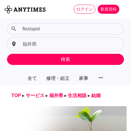
ログイン
新規登録
search
place
検索
more_horiz
全て
修理・組立
家事
TOP
▸
サービス
▸
福井県
▸
生活相談
▸
結婚