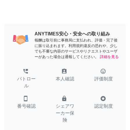
ANYTIMES安心・安全への取り組み
報酬は取引前に事務局に支払われ、評価・完了後
に振り込まれます。利用規約違反の恐れや、少し
でも不審な内容のサービスやリクエストやユーザ
ーがあった場合は通報してください。
詳細を見る
perm_phone_msg
assignment_ind
tag_faces
パトロー
本人確認
評価制度
ル
smartphone
lock
stars
番号確認
シェアワ
認定制度
ーカー保
険