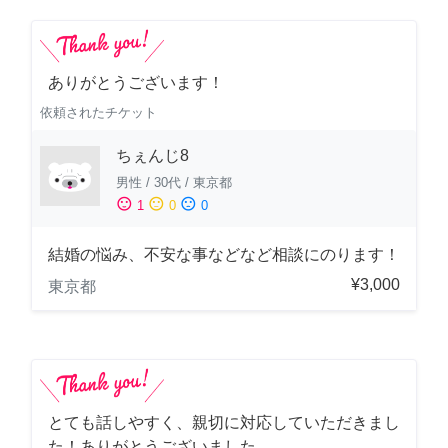
ありがとうございます！
依頼されたチケット
ちぇんじ8
男性
/
30代
/
東京都
sentiment_satisfied
sentiment_neutral
sentiment_dissatisfied
1
0
0
結婚の悩み、不安な事などなど相談にのります！
¥3,000
東京都
とても話しやすく、親切に対応していただきまし
た！ありがとうございました