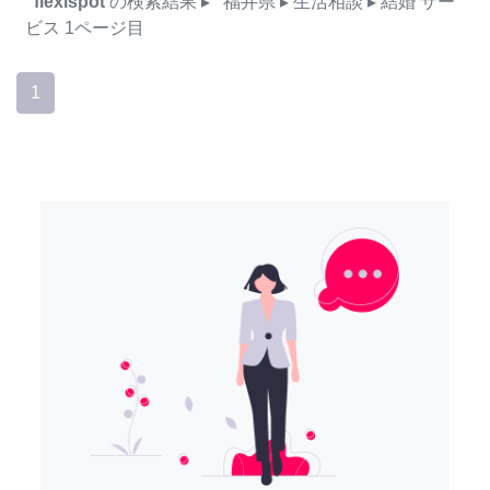
flexispot
の検索結果
▸
福井県
▸ 生活相談
▸ 結婚
サー
ビス
1ページ目
1