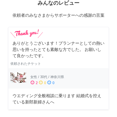
みんなのレビュー
依頼者のみなさまからサポーターへの感謝の言葉
ありがとうございます！プランナーとしての熱い
思いを持ったとても素敵な方でした。 お願いし
て良かったです。
依頼されたチケット
女性
/
30代
/
神奈川県
sentiment_satisfied
sentiment_neutral
sentiment_dissatisfied
2
0
0
ウエディング全般相談に乗ります 結婚式を控え
ている新郎新婦さんへ