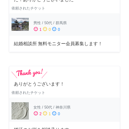
依頼されたチケット
男性
/
50代
/
群馬県
sentiment_satisfied
sentiment_neutral
sentiment_dissatisfied
1
0
0
結婚相談所 無料モニター会員募集します！
ありがとうございます！
依頼されたチケット
女性
/
50代
/
神奈川県
sentiment_satisfied
sentiment_neutral
sentiment_dissatisfied
2
1
0