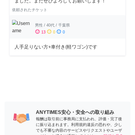
ました。またぜひよろしくお願いします！
依頼されたチケット
男性
/
40代
/
千葉県
sentiment_satisfied
sentiment_neutral
sentiment_dissatisfied
13
0
0
人手足りない方+車付き(軽ワゴン)です
ANYTIMES安心・安全への取り組み
報酬は取引前に事務局に支払われ、評価・完了後
に振り込まれます。利用規約違反の恐れや、少し
でも不審な内容のサービスやリクエストやユーザ