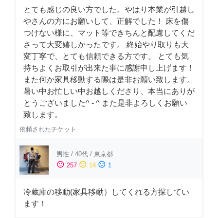
とても感じの良い方でした。やはり本業が引越し
やさんの方にお願いして、正解でした！ 床を傷
つけない様に、マット等できちんと配慮してくだ
さって大変嬉しかったです。 終始やり取りも大
変丁寧で、とても信頼できる方です。 とても気
持ちよくお取引が出来た事に感謝申し上げます！
また何か家具移動する際は是非お願い致します。
暑い中お忙しい中お越しくださり、本当にありが
とうございました^ - ^ また是非よろしくお願い
致します。
依頼されたチケット
男性
/
40代
/
東京都
sentiment_satisfied
sentiment_neutral
sentiment_dissatisfied
257
14
1
冷蔵庫の移動(家具移動）してくれる方探してい
ます！