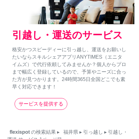
引越し・運送のサービス
格安かつスピーディーに引っ越し、運送をお願いし
たいならスキルシェアアプリANYTIMES（エニタ
イムズ）で代行依頼してみませんか？個人からプロ
まで幅広く登録しているので、予算やニーズに合っ
た方が見つかります。24時間365日全国どこでも素
早く対応できます！
サービスを提供する
flexispot
の検索結果
▸
福井県
▸ 引っ越し
▸ 引越し・