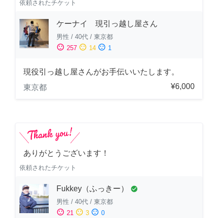
依頼されたチケット
ケーナイ 現引っ越し屋さん
男性
/
40代
/
東京都
sentiment_satisfied
sentiment_neutral
sentiment_dissatisfied
257
14
1
現役引っ越し屋さんがお手伝いいたします。
¥6,000
東京都
ありがとうございます！
依頼されたチケット
Fukkey（ふっきー）
check_circle
男性
/
40代
/
東京都
sentiment_satisfied
sentiment_neutral
sentiment_dissatisfied
21
3
0