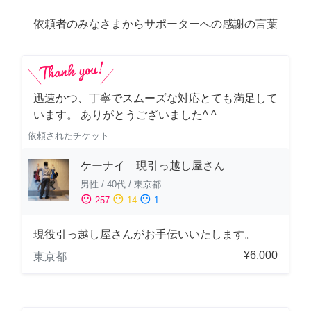
依頼者のみなさまからサポーターへの感謝の言葉
迅速かつ、丁寧でスムーズな対応とても満足して
います。 ありがとうございました^ ^
依頼されたチケット
ケーナイ 現引っ越し屋さん
男性
/
40代
/
東京都
sentiment_satisfied
sentiment_neutral
sentiment_dissatisfied
257
14
1
現役引っ越し屋さんがお手伝いいたします。
¥6,000
東京都