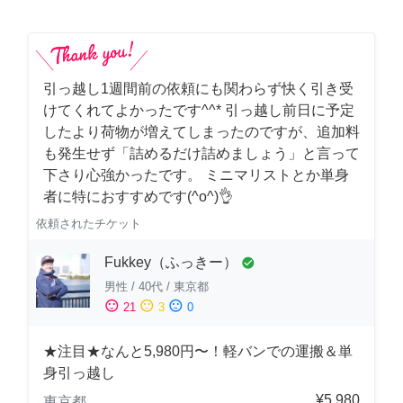
引っ越し1週間前の依頼にも関わらず快く引き受
けてくれてよかったです^^* 引っ越し前日に予定
したより荷物が増えてしまったのですが、追加料
も発生せず「詰めるだけ詰めましょう」と言って
下さり心強かったです。 ミニマリストとか単身
者に特におすすめです(^o^)👌
依頼されたチケット
Fukkey（ふっきー）
check_circle
男性
/
40代
/
東京都
sentiment_satisfied
sentiment_neutral
sentiment_dissatisfied
21
3
0
★注目★なんと5,980円〜！軽バンでの運搬＆単
身引っ越し
¥5,980
東京都