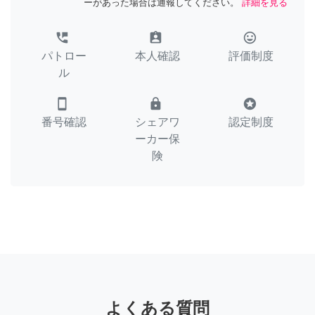
ーがあった場合は通報してください。
詳細を見る
perm_phone_msg
assignment_ind
tag_faces
パトロー
本人確認
評価制度
ル
smartphone
lock
stars
番号確認
シェアワ
認定制度
ーカー保
険
よくある質問