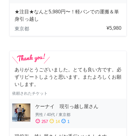
★注目★なんと5,980円〜！軽バンでの運搬＆単
身引っ越し
¥5,980
東京都
ありがとうございました。とても良い方です。必
ずリピートしようと思います。またよろしくお願
いします。
依頼されたチケット
ケーナイ 現引っ越し屋さん
男性
/
40代
/
東京都
sentiment_satisfied
sentiment_neutral
sentiment_dissatisfied
257
14
1