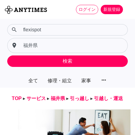
ログイン
新規登録
search
place
検索
more_horiz
全て
修理・組立
家事
TOP
▸
サービス
▸
福井県
▸
引っ越し
▸
引越し・運送