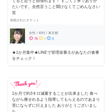
てると思うと頑張れます！ すごく丁寧でありが
たいです。全然言うこと聞けなくてごめんなさい
笑
依頼されたチケット
女性
/
40代
/
東京都
sentiment_satisfied
sentiment_neutral
sentiment_dissatisfied
76
3
0
★1か月集中★LINEで管理栄養士があなたの食事
をチェック！
1か月で約3キロ減量することが出来ました 食べ
ながら痩せれるよう指導してもらえるのであまり
苦にならずに行えました ありがとうございまし
た