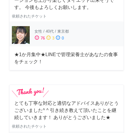
ーションも上がり楽しくダイエット出来そうで
す。 今後もよろしくお願いします。
依頼されたチケット
女性
/
40代
/
東京都
sentiment_satisfied
sentiment_neutral
sentiment_dissatisfied
76
3
0
★1か月集中★LINEで管理栄養士があなたの食事
をチェック！
とても丁寧な対応と適切なアドバイスありがとう
ございました^ ^ 引き続き教えて頂いたことを継
続していきます！ ありがとうございました★
依頼されたチケット