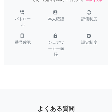
perm_phone_msg
assignment_ind
tag_faces
パトロー
本人確認
評価制度
ル
smartphone
lock
stars
番号確認
シェアワ
認定制度
ーカー保
険
よくある質問