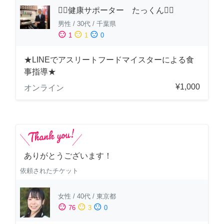
🏋️‍♂️健康サポーター たっくん🏋️‍♂️
男性
/
30代
/
千葉県
sentiment_satisfied
sentiment_neutral
sentiment_dissatisfied
1
1
0
★LINEでアスリートフードマイスターによる食
事指導★
¥1,000
オンライン
ありがとうございます！
依頼されたチケット
女性
/
40代
/
東京都
sentiment_satisfied
sentiment_neutral
sentiment_dissatisfied
76
3
0