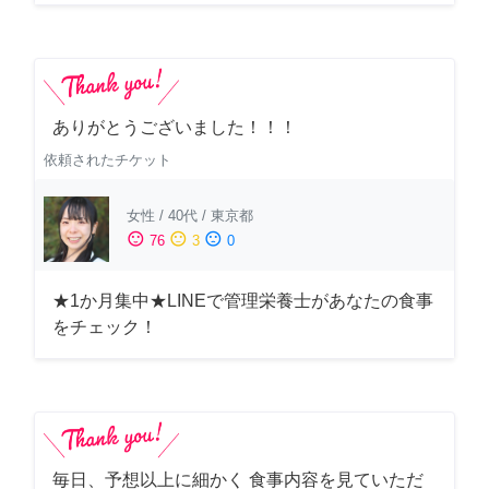
ありがとうございました！！！
依頼されたチケット
女性
/
40代
/
東京都
sentiment_satisfied
sentiment_neutral
sentiment_dissatisfied
76
3
0
★1か月集中★LINEで管理栄養士があなたの食事
をチェック！
毎日、予想以上に細かく 食事内容を見ていただ