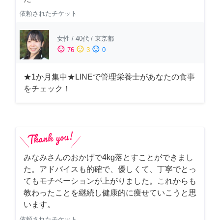
依頼されたチケット
女性
/
40代
/
東京都
sentiment_satisfied
sentiment_neutral
sentiment_dissatisfied
76
3
0
★1か月集中★LINEで管理栄養士があなたの食事
をチェック！
みなみさんのおかげで4kg落とすことができまし
た。アドバイスも的確で、優しくて、丁寧でとっ
てもモチベーションが上がりました。これからも
教わったことを継続し健康的に痩せていこうと思
います。
依頼されたチケット