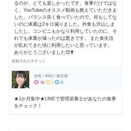
るのが、とても楽しかったです。食事だけではな
く、YouTubeのオススメ動画も教えていただきま
した。バランス良く食べていたので、何もしてな
いのに体重は2キロ減りました。外食も沢山しま
したし、コンビニもかなり利用していたのに、そ
れでも体重が減ったのは驚きです。 また食生活
が乱れてきた頃に利用したいと思っています。
ありがとうございました😊❣️
依頼されたチケット
女性
/
40代
/
東京都
sentiment_satisfied
sentiment_neutral
sentiment_dissatisfied
76
3
0
★1か月集中★LINEで管理栄養士があなたの食事
をチェック！