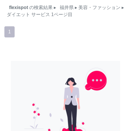
flexispot
の検索結果
▸
福井県
▸ 美容・ファッション
▸
ダイエット
サービス
1ページ目
1