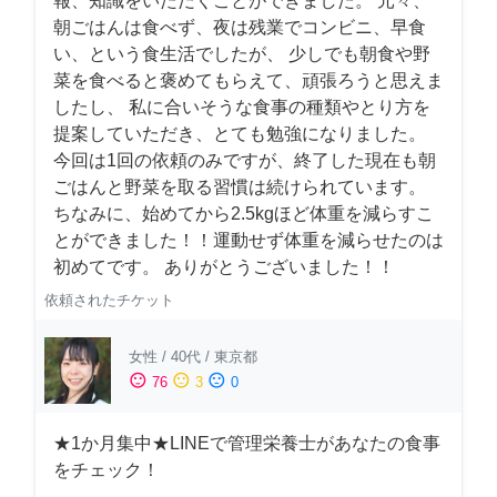
報、知識をいただくことができました。 元々、
朝ごはんは食べず、夜は残業でコンビニ、早食
い、という食生活でしたが、 少しでも朝食や野
菜を食べると褒めてもらえて、頑張ろうと思えま
したし、 私に合いそうな食事の種類やとり方を
提案していただき、とても勉強になりました。
今回は1回の依頼のみですが、終了した現在も朝
ごはんと野菜を取る習慣は続けられています。
ちなみに、始めてから2.5kgほど体重を減らすこ
とができました！！運動せず体重を減らせたのは
初めてです。 ありがとうございました！！
依頼されたチケット
女性
/
40代
/
東京都
sentiment_satisfied
sentiment_neutral
sentiment_dissatisfied
76
3
0
★1か月集中★LINEで管理栄養士があなたの食事
をチェック！