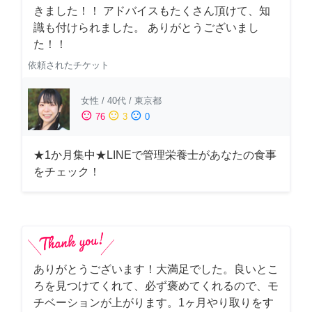
きました！！ アドバイスもたくさん頂けて、知
識も付けられました。 ありがとうございまし
た！！
依頼されたチケット
女性
/
40代
/
東京都
sentiment_satisfied
sentiment_neutral
sentiment_dissatisfied
76
3
0
★1か月集中★LINEで管理栄養士があなたの食事
をチェック！
ありがとうございます！大満足でした。良いとこ
ろを見つけてくれて、必ず褒めてくれるので、モ
チベーションが上がります。1ヶ月やり取りをす