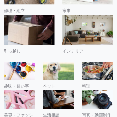
修理・組立
家事
引っ越し
インテリア
趣味・習い事
ペット
料理
美容・ファッシ
生活相談
写真・動画制作