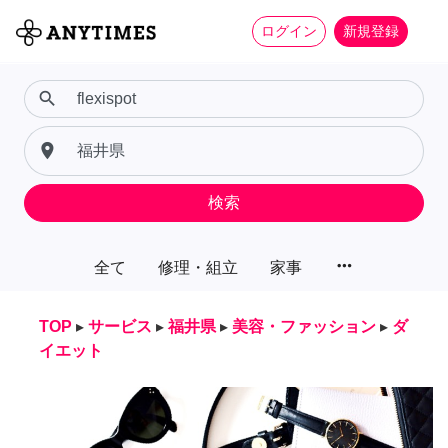
ログイン
新規登録
search
place
検索
more_horiz
全て
修理・組立
家事
TOP
▸
サービス
▸
福井県
▸
美容・ファッション
▸
ダ
イエット