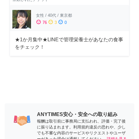
女性
/
40代
/
東京都
sentiment_satisfied
sentiment_neutral
sentiment_dissatisfied
76
3
0
★1か月集中★LINEで管理栄養士があなたの食事
をチェック！
ANYTIMES安心・安全への取り組み
報酬は取引前に事務局に支払われ、評価・完了後
に振り込まれます。利用規約違反の恐れや、少し
でも不審な内容のサービスやリクエストやユーザ
ーがあった場合は通報してください。
詳細を見る