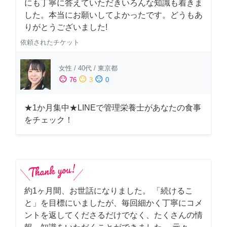
にも丁寧に答えていただきいろんな知識も着きま
した。本当にお願いしてよかったです。どうもあ
りがとうございました!
依頼されたチケット
女性
/
40代
/
東京都
sentiment_satisfied
sentiment_neutral
sentiment_dissatisfied
76
3
0
★1か月集中★LINEで管理栄養士があなたの食事
をチェック！
約1ヶ月間、お世話になりました。 「続けるこ
と」を目標にいましたが、毎回細かく丁寧にコメ
ントを返してくださるだけでなく、たくさんの情