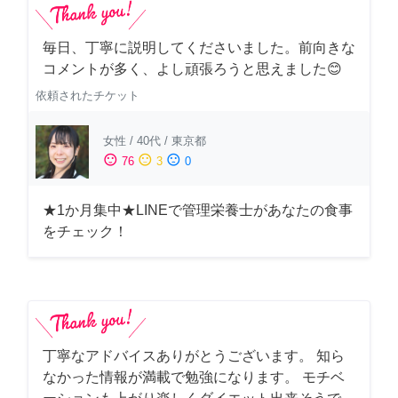
毎日、丁寧に説明してくださいました。前向きな
コメントが多く、よし頑張ろうと思えました😊
依頼されたチケット
女性
/
40代
/
東京都
sentiment_satisfied
sentiment_neutral
sentiment_dissatisfied
76
3
0
★1か月集中★LINEで管理栄養士があなたの食事
をチェック！
丁寧なアドバイスありがとうございます。 知ら
なかった情報が満載で勉強になります。 モチベ