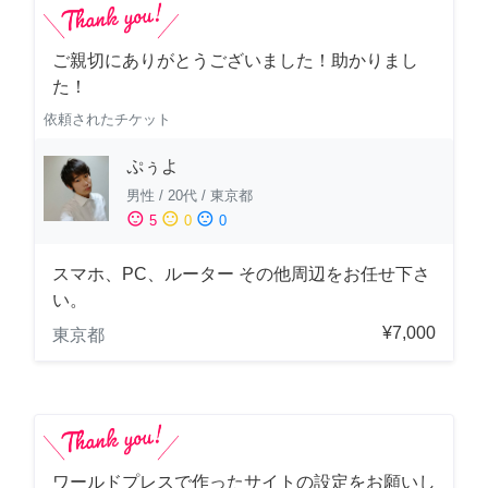
ご親切にありがとうございました！助かりまし
た！
依頼されたチケット
ぷぅよ
男性
/
20代
/
東京都
sentiment_satisfied
sentiment_neutral
sentiment_dissatisfied
5
0
0
スマホ、PC、ルーター その他周辺をお任せ下さ
い。
¥7,000
東京都
ワールドプレスで作ったサイトの設定をお願いし