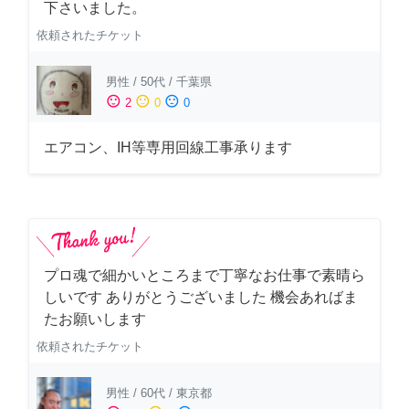
下さいました。
依頼されたチケット
男性
/
50代
/
千葉県
sentiment_satisfied
sentiment_neutral
sentiment_dissatisfied
2
0
0
エアコン、IH等専用回線工事承ります
プロ魂で細かいところまで丁寧なお仕事で素晴ら
しいです ありがとうございました 機会あればま
たお願いします
依頼されたチケット
男性
/
60代
/
東京都