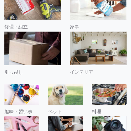
修理・組立
家事
引っ越し
インテリア
趣味・習い事
ペット
料理