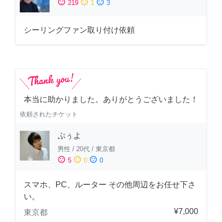
sentiment_satisfied
sentiment_neutral
sentiment_dissatisfied
219
1
3
シーリングファン取り付け依頼
本当に助かりました。ありがとうございました！
依頼されたチケット
ぷぅよ
男性
/
20代
/
東京都
sentiment_satisfied
sentiment_neutral
sentiment_dissatisfied
5
0
0
スマホ、PC、ルーター その他周辺をお任せ下さ
い。
¥7,000
東京都