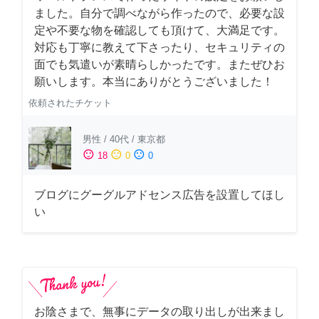
ました。自分で調べながら作ったので、必要な設
定や不要な物を確認しても頂けて、大満足です。
対応も丁寧に教えて下さったり、セキュリティの
面でも気遣いが素晴らしかったです。またぜひお
願いします。本当にありがとうございました！
依頼されたチケット
男性
/
40代
/
東京都
sentiment_satisfied
sentiment_neutral
sentiment_dissatisfied
18
0
0
ブログにグーグルアドセンス広告を設置してほし
い
お陰さまで、無事にデータの取り出しが出来まし