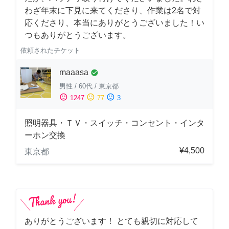
わざ年末に下見に来てくださり、作業は2名で対
応くださり、本当にありがとうございました！い
つもありがとうございます。
依頼されたチケット
maaasa
check_circle
男性
/
60代
/
東京都
sentiment_satisfied
sentiment_neutral
sentiment_dissatisfied
1247
77
3
照明器具・ＴＶ・スイッチ・コンセント・インタ
ーホン交換
¥4,500
東京都
ありがとうございます！ とても親切に対応して