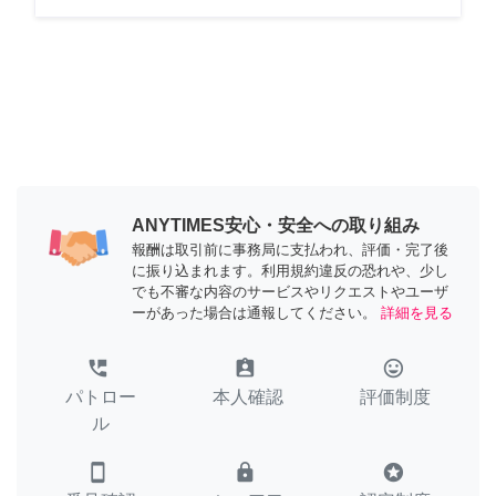
ANYTIMES安心・安全への取り組み
報酬は取引前に事務局に支払われ、評価・完了後
に振り込まれます。利用規約違反の恐れや、少し
でも不審な内容のサービスやリクエストやユーザ
ーがあった場合は通報してください。
詳細を見る
perm_phone_msg
assignment_ind
tag_faces
パトロー
本人確認
評価制度
ル
smartphone
lock
stars