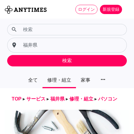
ログイン
新規登録
search
place
検索
more_horiz
全て
修理・組立
家事
TOP
▸
サービス
▸
福井県
▸
修理・組立
▸
パソコン