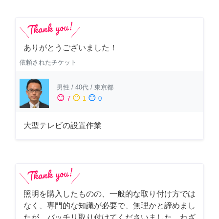
ありがとうございました！
依頼されたチケット
男性
/
40代
/
東京都
sentiment_satisfied
sentiment_neutral
sentiment_dissatisfied
7
1
0
大型テレビの設置作業
照明を購入したものの、一般的な取り付け方では
なく、専門的な知識が必要で、無理かと諦めまし
たが、バッチリ取り付けてくださいました。わざ