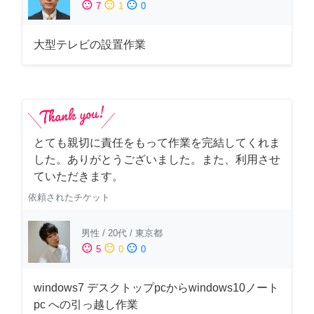
sentiment_satisfied
sentiment_neutral
sentiment_dissatisfied
7
1
0
大型テレビの設置作業
とても親切に責任をもって作業を完結してくれま
した。ありがとうございました。また、利用させ
ていただきます。
依頼されたチケット
男性
/
20代
/
東京都
sentiment_satisfied
sentiment_neutral
sentiment_dissatisfied
5
0
0
windows7 デスクトップpcからwindows10ノート
pc への引っ越し作業