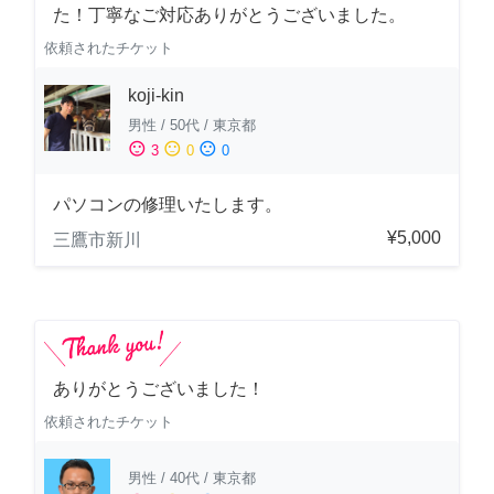
た！丁寧なご対応ありがとうございました。
依頼されたチケット
koji-kin
男性
/
50代
/
東京都
sentiment_satisfied
sentiment_neutral
sentiment_dissatisfied
3
0
0
パソコンの修理いたします。
¥5,000
三鷹市新川
ありがとうございました！
依頼されたチケット
男性
/
40代
/
東京都