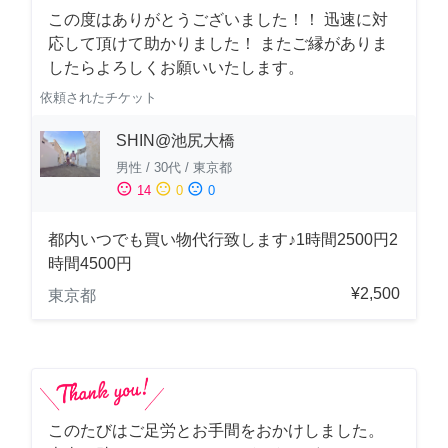
この度はありがとうございました！！ 迅速に対
応して頂けて助かりました！ またご縁がありま
したらよろしくお願いいたします。
依頼されたチケット
SHIN@池尻大橋
男性
/
30代
/
東京都
sentiment_satisfied
sentiment_neutral
sentiment_dissatisfied
14
0
0
都内いつでも買い物代行致します♪1時間2500円2
時間4500円
¥2,500
東京都
このたびはご足労とお手間をおかけしました。