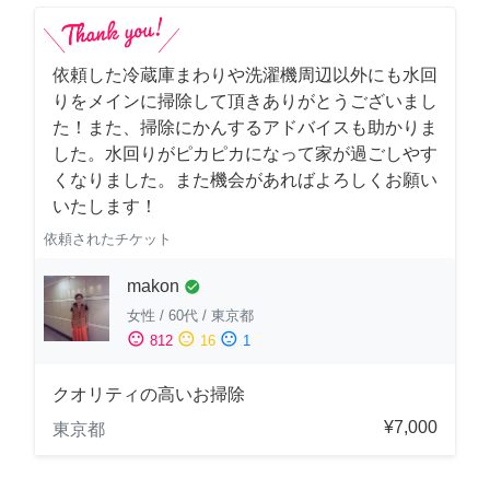
依頼した冷蔵庫まわりや洗濯機周辺以外にも水回
りをメインに掃除して頂きありがとうございまし
た！また、掃除にかんするアドバイスも助かりま
した。水回りがピカピカになって家が過ごしやす
くなりました。また機会があればよろしくお願い
いたします！
依頼されたチケット
makon
check_circle
女性
/
60代
/
東京都
sentiment_satisfied
sentiment_neutral
sentiment_dissatisfied
812
16
1
クオリティの高いお掃除
¥7,000
東京都