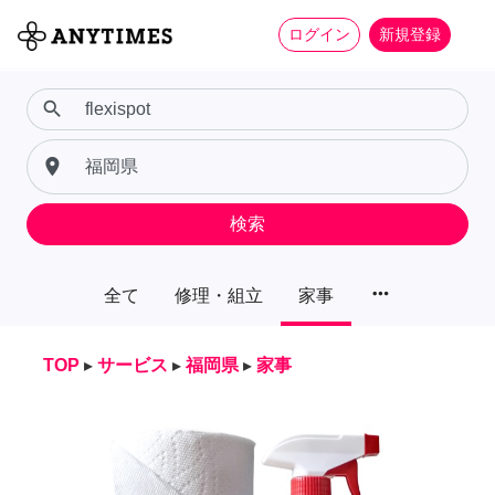
ログイン
新規登録
search
place
検索
more_horiz
全て
修理・組立
家事
TOP
▸
サービス
▸
福岡県
▸
家事