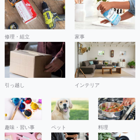
修理・組立
家事
引っ越し
インテリア
趣味・習い事
ペット
料理