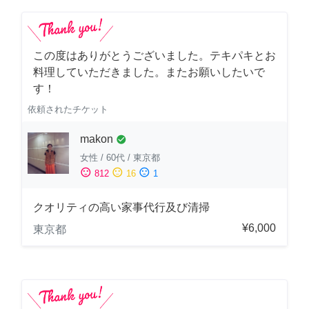
この度はありがとうございました。テキパキとお
料理していただきました。またお願いしたいで
す！
依頼されたチケット
makon
check_circle
女性
/
60代
/
東京都
sentiment_satisfied
sentiment_neutral
sentiment_dissatisfied
812
16
1
クオリティの高い家事代行及び清掃
¥6,000
東京都