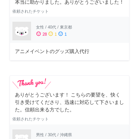
本当に助かりました。ありがとうございました！
依頼されたチケット
女性
/
40代
/
東京都
sentiment_satisfied
sentiment_neutral
sentiment_dissatisfied
28
1
1
アニメイベントのグッズ購入代行
ありがとうございます！ こちらの要望を、快く
引き受けてくださり、迅速に対応して下さいまし
た。信頼出来る方でした。
依頼されたチケット
男性
/
30代
/
沖縄県