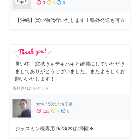
sentiment_satisfied
sentiment_neutral
sentiment_dissatisfied
3
0
0
【沖縄】買い物代行いたします！県外発送も可☆
暑い中、窓拭きもテキパキと綺麗にしていただき
ましてありがとうございました。またよろしくお
願いいたします！
依頼されたチケット
女性
/
50代
/
埼玉県
sentiment_satisfied
sentiment_neutral
sentiment_dissatisfied
123
4
0
ジャスミン様専用 9/23(木)お掃除🍀