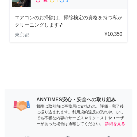
sentiment_satisfied
sentiment_neutral
sentiment_dissatisfied
150
1
0
エアコンのお掃除は、掃除検定の資格を持つ私が
クリーニングします🎵
¥10,350
東京都
ANYTIMES安心・安全への取り組み
報酬は取引前に事務局に支払われ、評価・完了後
に振り込まれます。利用規約違反の恐れや、少し
でも不審な内容のサービスやリクエストやユーザ
ーがあった場合は通報してください。
詳細を見る