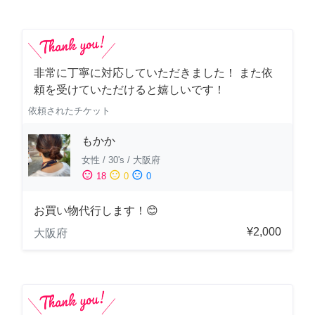
非常に丁寧に対応していただきました！ また依
頼を受けていただけると嬉しいです！
依頼されたチケット
もかか
女性
/
30's
/
大阪府
sentiment_satisfied
sentiment_neutral
sentiment_dissatisfied
18
0
0
お買い物代行します！😊
¥2,000
大阪府