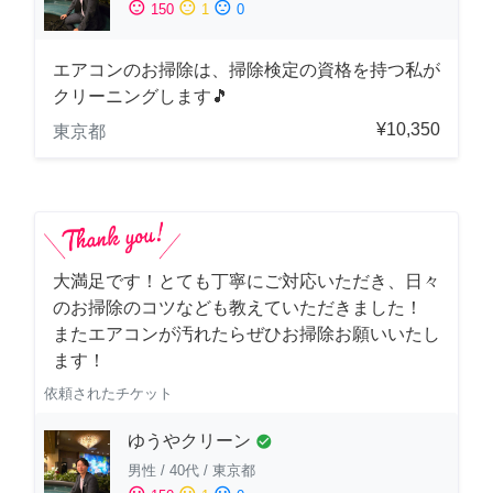
sentiment_satisfied
sentiment_neutral
sentiment_dissatisfied
150
1
0
エアコンのお掃除は、掃除検定の資格を持つ私が
クリーニングします🎵
¥10,350
東京都
大満足です！とても丁寧にご対応いただき、日々
のお掃除のコツなども教えていただきました！
またエアコンが汚れたらぜひお掃除お願いいたし
ます！
依頼されたチケット
ゆうやクリーン
check_circle
男性
/
40代
/
東京都