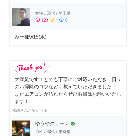
女性
/
50代
/
埼玉県
sentiment_satisfied
sentiment_neutral
sentiment_dissatisfied
123
4
0
みー様9/15(水)
大満足です！とても丁寧にご対応いただき、日々
のお掃除のコツなども教えていただきました！
またエアコンが汚れたらぜひお掃除お願いいたし
ます！
依頼されたチケット
ゆうやクリーン
check_circle
男性
/
40代
/
東京都