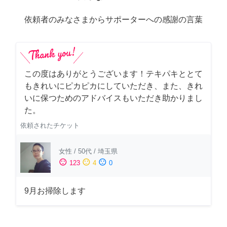
依頼者のみなさまからサポーターへの感謝の言葉
この度はありがとうございます！テキパキととて
もきれいにピカピカにしていただき、また、きれ
いに保つためのアドバイスもいただき助かりまし
た。
依頼されたチケット
女性
/
50代
/
埼玉県
sentiment_satisfied
sentiment_neutral
sentiment_dissatisfied
123
4
0
9月お掃除します