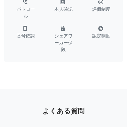
perm_phone_msg
assignment_ind
tag_faces
パトロー
本人確認
評価制度
ル
smartphone
lock
stars
番号確認
シェアワ
認定制度
ーカー保
険
よくある質問