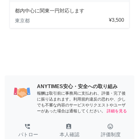
都内中心に関東一円対応します
¥3,500
東京都
ANYTIMES安心・安全への取り組み
報酬は取引前に事務局に支払われ、評価・完了後
に振り込まれます。利用規約違反の恐れや、少し
でも不審な内容のサービスやリクエストやユーザ
ーがあった場合は通報してください。
詳細を見る
perm_phone_msg
assignment_ind
tag_faces
パトロー
本人確認
評価制度