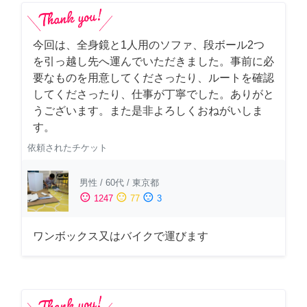
今回は、全身鏡と1人用のソファ、段ボール2つ
を引っ越し先へ運んでいただきました。事前に必
要なものを用意してくださったり、ルートを確認
してくださったり、仕事が丁寧でした。ありがと
うございます。また是非よろしくおねがいしま
す。
依頼されたチケット
男性
/
60代
/
東京都
sentiment_satisfied
sentiment_neutral
sentiment_dissatisfied
1247
77
3
ワンボックス又はバイクで運びます