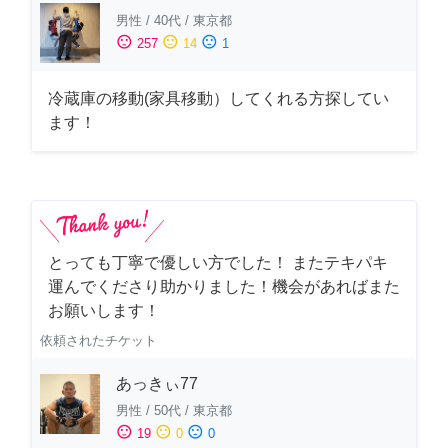
男性
/
40代
/
東京都
sentiment_satisfied
sentiment_neutral
sentiment_dissatisfied
257
14
1
冷蔵庫の移動(家具移動）してくれる方探してい
ます！
とっても丁寧で優しい方でした！ またテキパキ
運んでくださり助かりました！機会があればまた
お願いします！
依頼されたチケット
あっきぃ77
男性
/
50代
/
東京都
sentiment_satisfied
sentiment_neutral
sentiment_dissatisfied
19
0
0