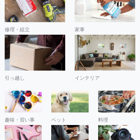
修理・組立
家事
引っ越し
インテリア
趣味・習い事
ペット
料理