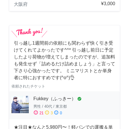
¥3,000
大阪府
引っ越し1週間前の依頼にも関わらず快く引き受
けてくれてよかったです^^* 引っ越し前日に予定
したより荷物が増えてしまったのですが、追加料
も発生せず「詰めるだけ詰めましょう」と言って
下さり心強かったです。 ミニマリストとか単身
者に特におすすめです(^o^)👌
依頼されたチケット
Fukkey（ふっきー）
check_circle
男性
/
40代
/
東京都
sentiment_satisfied
sentiment_neutral
sentiment_dissatisfied
21
3
0
★注目★なんと5,980円〜！軽バンでの運搬＆単