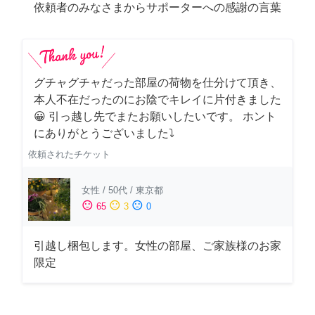
依頼者のみなさまからサポーターへの感謝の言葉
グチャグチャだった部屋の荷物を仕分けて頂き、
本人不在だったのにお陰でキレイに片付きました
😀 引っ越し先でまたお願いしたいです。 ホント
にありがとうございました⤵
依頼されたチケット
女性
/
50代
/
東京都
sentiment_satisfied
sentiment_neutral
sentiment_dissatisfied
65
3
0
引越し梱包します。女性の部屋、ご家族様のお家
限定