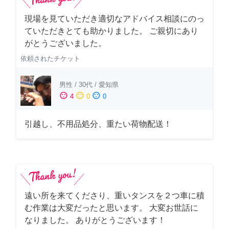
現場を見ていただき適切なアドバイス相談にのっ
ていただきとても助かりました。 ご親切にあり
がとうございました。
依頼されたチケット
男性
/
30代
/
愛知県
sentiment_satisfied
sentiment_neutral
sentiment_dissatisfied
4
0
0
引越し、不用品処分、重たい荷物配送！
遠い所を来てくださり、重いタンスを２つ車に積
む作業は大変だったと思います。 大変お世話に
なりました。 ありがとうございます！