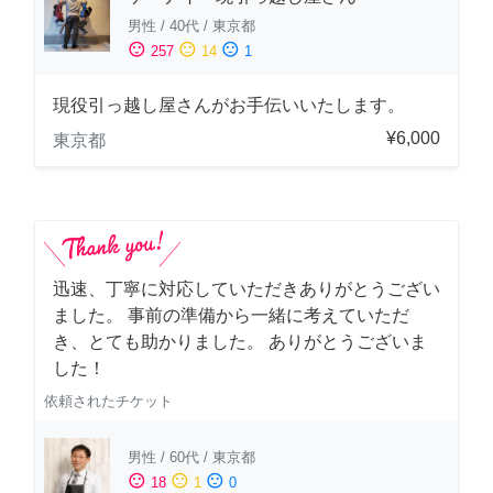
男性
/
40代
/
東京都
sentiment_satisfied
sentiment_neutral
sentiment_dissatisfied
257
14
1
現役引っ越し屋さんがお手伝いいたします。
¥6,000
東京都
迅速、丁寧に対応していただきありがとうござい
ました。 事前の準備から一緒に考えていただ
き、とても助かりました。 ありがとうございま
した！
依頼されたチケット
男性
/
60代
/
東京都
sentiment_satisfied
sentiment_neutral
sentiment_dissatisfied
18
1
0