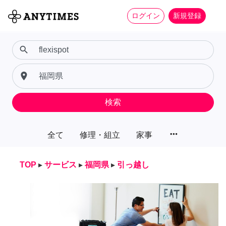
ログイン
新規登録
search
place
検索
more_horiz
全て
修理・組立
家事
TOP
▸
サービス
▸
福岡県
▸
引っ越し