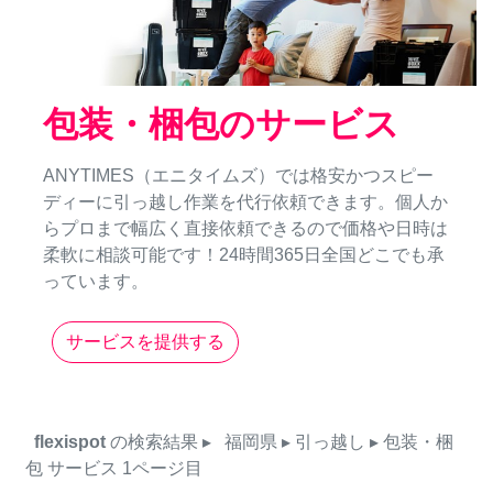
包装・梱包のサービス
ANYTIMES（エニタイムズ）では格安かつスピー
ディーに引っ越し作業を代行依頼できます。個人か
らプロまで幅広く直接依頼できるので価格や日時は
柔軟に相談可能です！24時間365日全国どこでも承
っています。
サービスを提供する
flexispot
の検索結果
▸
福岡県
▸ 引っ越し
▸ 包装・梱
包
サービス
1ページ目