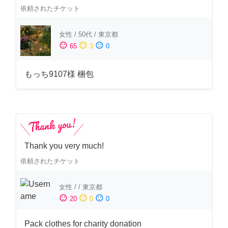
依頼されたチケット
女性
/
50代
/
東京都
sentiment_satisfied
sentiment_neutral
sentiment_dissatisfied
65
3
0
もっち9107様 梱包
Thank you very much!
依頼されたチケット
女性
/
/
東京都
sentiment_satisfied
sentiment_neutral
sentiment_dissatisfied
20
0
0
Pack clothes for charity donation