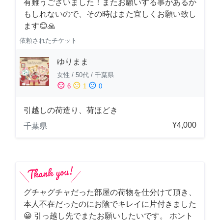
有難うございました！またお願いする事があるか
もしれないので、その時はまた宜しくお願い致し
ます😊🙏
依頼されたチケット
ゆりまま
女性
/
50代
/
千葉県
sentiment_satisfied
sentiment_neutral
sentiment_dissatisfied
6
1
0
引越しの荷造り、荷ほどき
¥4,000
千葉県
グチャグチャだった部屋の荷物を仕分けて頂き、
本人不在だったのにお陰でキレイに片付きました
😀 引っ越し先でまたお願いしたいです。 ホント