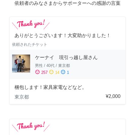
依頼者のみなさまからサポーターへの感謝の言葉
ありがとうございます！大変助かりました！
依頼されたチケット
ケーナイ 現引っ越し屋さん
男性
/
40代
/
東京都
sentiment_satisfied
sentiment_neutral
sentiment_dissatisfied
257
14
1
梱包します！家具家電などなど。
¥2,000
東京都