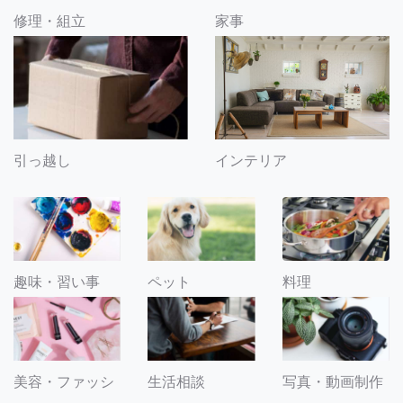
修理・組立
家事
引っ越し
インテリア
趣味・習い事
ペット
料理
美容・ファッシ
生活相談
写真・動画制作