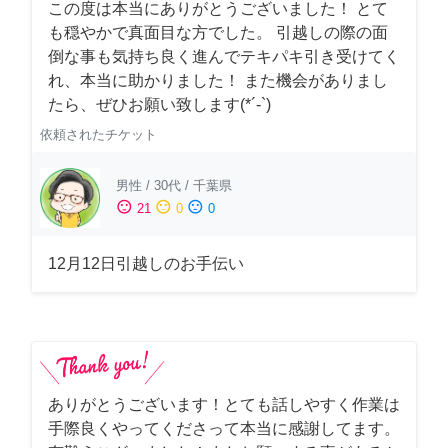
この度は本当にありがとうございました！ とて
も穏やかで真面目な方でした。 引越しの際の面
倒な事も気持ち良く進んでテキパキ引き受けてく
れ、本当に助かりました！ また機会がありまし
たら、ぜひお願い致します(*´-`)
依頼されたチケット
男性
/
30代
/
千葉県
sentiment_satisfied
sentiment_neutral
sentiment_dissatisfied
21
0
0
12月12日引越しのお手伝い
ありがとうございます！とても話しやすく作業は
手際良くやってくださって本当に感謝してます。