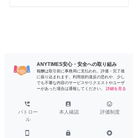
ANYTIMES安心・安全への取り組み
報酬は取引前に事務局に支払われ、評価・完了後
に振り込まれます。利用規約違反の恐れや、少し
でも不審な内容のサービスやリクエストやユーザ
ーがあった場合は通報してください。
詳細を見る
perm_phone_msg
assignment_ind
tag_faces
パトロー
本人確認
評価制度
ル
smartphone
lock
stars