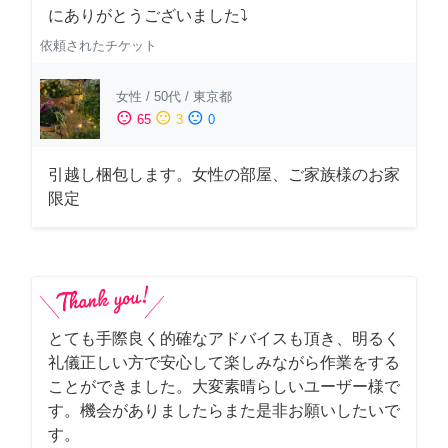
にありがとうございました⤵
依頼されたチケット
女性
/
50代
/
東京都
sentiment_satisfied
sentiment_neutral
sentiment_dissatisfied
65
3
0
引越し梱包します。女性の部屋、ご家族様のお家
限定
とても手際良く的確なアドバイスも頂き、明るく
礼儀正しい方で安心して楽しみながら作業をする
ことができました。大変素晴らしいユーザー様で
す。機会がありましたらまた是非お願いしたいで
す。