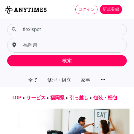
ログイン
新規登録
search
place
検索
more_horiz
全て
修理・組立
家事
TOP
▸
サービス
▸
福岡県
▸
引っ越し
▸
包装・梱包