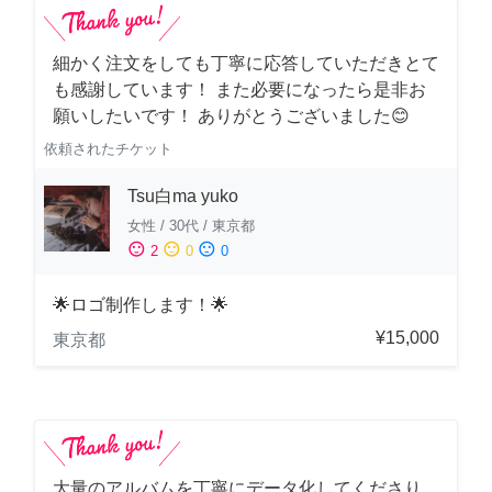
細かく注文をしても丁寧に応答していただきとて
も感謝しています！ また必要になったら是非お
願いしたいです！ ありがとうございました😊
依頼されたチケット
Tsu白ma yuko
女性
/
30代
/
東京都
sentiment_satisfied
sentiment_neutral
sentiment_dissatisfied
2
0
0
🌟ロゴ制作します！🌟
¥15,000
東京都
大量のアルバムを丁寧にデータ化してくださり、