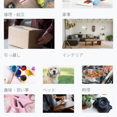
修理・組立
家事
引っ越し
インテリア
趣味・習い事
ペット
料理