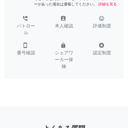
ーがあった場合は通報してください。
詳細を見る
perm_phone_msg
assignment_ind
tag_faces
パトロー
本人確認
評価制度
ル
smartphone
lock
stars
番号確認
シェアワ
認定制度
ーカー保
険