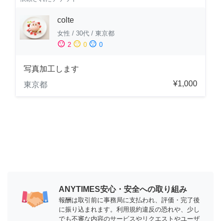
colte
女性
/
30代
/
東京都
sentiment_satisfied
sentiment_neutral
sentiment_dissatisfied
2
0
0
写真加工します
¥1,000
東京都
ANYTIMES安心・安全への取り組み
報酬は取引前に事務局に支払われ、評価・完了後
に振り込まれます。利用規約違反の恐れや、少し
でも不審な内容のサービスやリクエストやユーザ