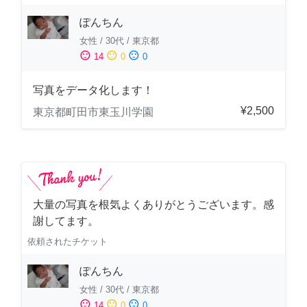
ぽんちん
女性
/
30代
/
東京都
sentiment_satisfied
sentiment_neutral
sentiment_dissatisfied
14
0
0
写真をデータ化します！
¥2,500
東京都町田市東玉川学園
大量の写真を根気よくありがとうございます。感
謝してます。
依頼されたチケット
ぽんちん
女性
/
30代
/
東京都
sentiment_satisfied
sentiment_neutral
sentiment_dissatisfied
14
0
0