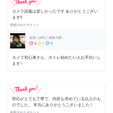
カメラ談義は楽しかったです ありがとうござい
ます‼️
依頼されたチケット
女性
/
20代
/
神奈川県
sentiment_satisfied
sentiment_neutral
sentiment_dissatisfied
4
0
0
カメラ初心者さん、ポトレ始めたい人お手伝いし
ます✨
対応がとても丁寧で、内容も求めている以上のも
のでした。 本当にありがとうございました！
依頼されたチケット