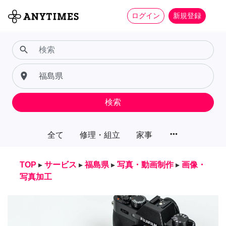
ログイン
新規登録
search
place
検索
more_horiz
全て
修理・組立
家事
TOP
▸
サービス
▸
福島県
▸
写真・動画制作
▸
画像・
写真加工