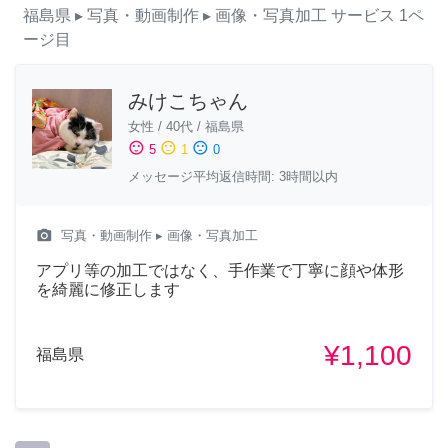
福島県
▸ 写真・動画制作
▸ 画像・写真加工
サービス
1ペ
ージ目
みけこちゃん
女性
/
40代
/
福島県
sentiment_satisfied
sentiment_neutral
sentiment_dissatisfied
5
1
0
メッセージ平均返信時間: 3時間以内
camera_alt
写真・動画制作
▸ 画像・写真加工
アプリ等の加工ではなく、手作業で丁寧に顔や体形
を綺麗に修正します
¥1,100
福島県