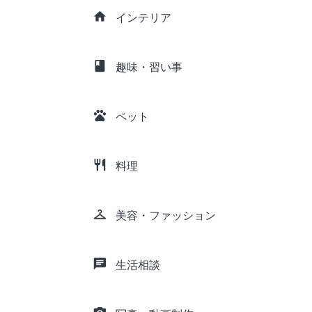
home
インテリア
class
趣味・習い事
pets
ペット
restaurant
料理
checkroom
美容・ファッション
chat
生活相談