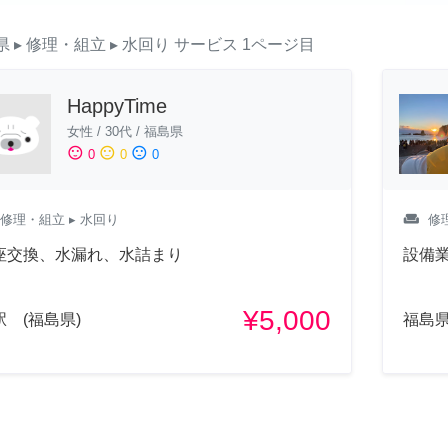
県
▸ 修理・組立
▸ 水回り
サービス
1ページ目
HappyTime
女性
/
30代
/
福島県
sentiment_satisfied
sentiment_neutral
sentiment_dissatisfied
0
0
0
weekend
修理・組立
▸ 水回り
修
座交換、水漏れ、水詰まり
設備
¥5,000
駅 (福島県)
福島