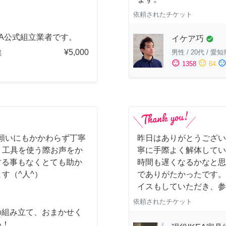
依頼されたチケット
EA公式組立業者です。
イケア巧
check_circle
¥5,000
男性
/
20代
/
愛知
都
sentiment_satisfied
sentiment_neutral
sentiment_dissatisfi
1358
64
願いにもかかわらず丁寧
昨日はありがとうございま
) 工具を使う際お声をか
寧に手際よく解体してい
する事もなくとても助か
時間も遅くなるかなと思
ます（^人^）
でありがたかったです。
イスもしていただき、参
依頼されたチケット
の組み立て、おまかせく
い！