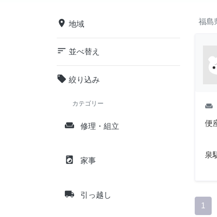
福島
place
地域
sort
並べ替え
local_offer
絞り込み
カテゴリー
weekend
便
weekend
修理・組立
泉
local_laundry_service
家事
local_shipping
引っ越し
1