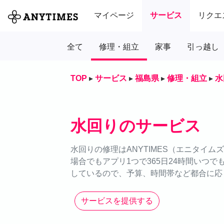
マイページ
サービス
リクエ
全て
修理・組立
家事
引っ越し
TOP
▸
サービス
▸
福島県
▸
修理・組立
▸
水
水回りのサービス
水回りの修理はANYTIMES（エニタイ
場合でもアプリ1つで365日24時間いつ
しているので、予算、時間帯など都合に応
サービスを提供する