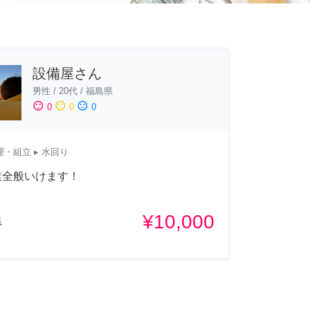
設備屋さん
男性
/
20代
/
福島県
sentiment_satisfied
sentiment_neutral
sentiment_dissatisfied
0
0
0
理・組立
▸ 水回り
業全般いけます！
¥10,000
県