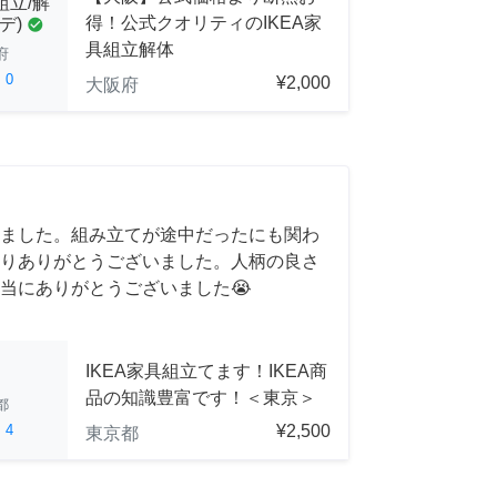
組立/解
得！公式クオリティのIKEA家
デ)
check_circle
具組立解体
府
ed
0
¥2,000
大阪府
ました。組み立てが途中だったにも関わ
りありがとうございました。人柄の良さ
当にありがとうございました😭
IKEA家具組立てます！IKEA商
品の知識豊富です！＜東京＞
都
ed
4
¥2,500
東京都