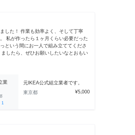
ました！ 作業も効率よく、そして丁寧
。 私が作ったら１ヶ月くらい必要だった
っという間にお一人で組み立ててくださ
りましたら、ぜひお願いしたいなとおもい
立業
元IKEA公式組立業者です。
¥5,000
東京都
都
ed
1