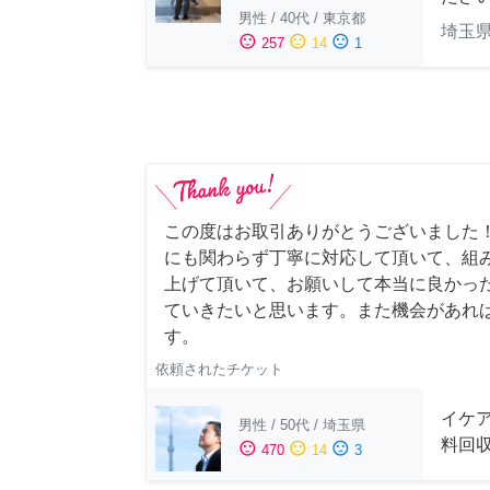
男性
/
40代
/
東京都
埼玉
sentiment_satisfied
sentiment_neutral
sentiment_dissatisfied
257
14
1
この度はお取引ありがとうございました
にも関わらず丁寧に対応して頂いて、組
上げて頂いて、お願いして本当に良かっ
ていきたいと思います。また機会があれ
す。
依頼されたチケット
イケ
男性
/
50代
/
埼玉県
料回
sentiment_satisfied
sentiment_neutral
sentiment_dissatisfied
470
14
3