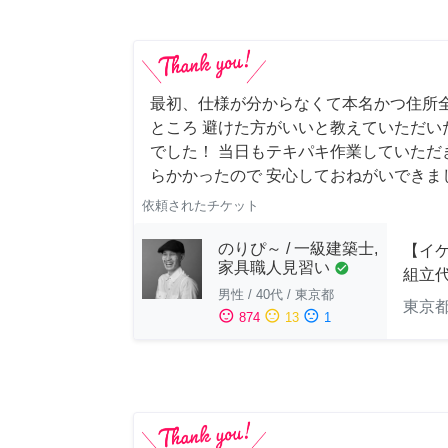
最初、仕様が分からなくて本名かつ住所
ところ 避けた方がいいと教えていただい
でした！ 当日もテキパキ作業していただ
らかかったので 安心しておねがいできま
依頼されたチケット
のりぴ～ / 一級建築士,
【イ
家具職人見習い
check_circle
組立
男性
/
40代
/
東京都
東京
sentiment_satisfied
sentiment_neutral
sentiment_dissatisfied
874
13
1