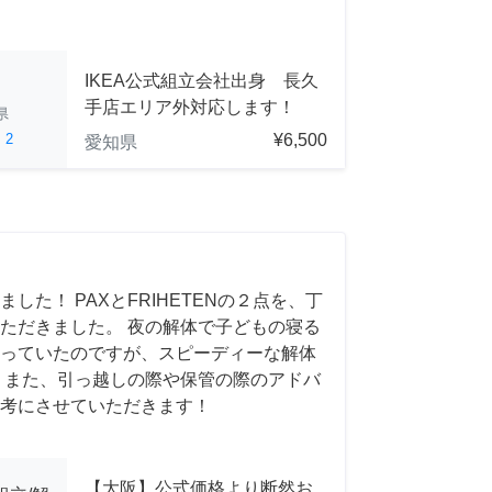
IKEA公式組立会社出身 長久
手店エリア外対応します！
県
ed
2
¥6,500
愛知県
した！ PAXとFRIHETENの２点を、丁
ただきました。 夜の解体で子どもの寝る
っていたのですが、スピーディーな解体
 また、引っ越しの際や保管の際のアドバ
考にさせていただきます！
【大阪】公式価格より断然お