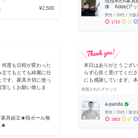
現役IKEA家具
体 Adde(アッ
¥2,500
県
男性
/
50代
/
大阪
sentiment_satisfied
sentiment_neutral
sentiment_dissatisfi
1710
11
！何度も日程が変わった
本日はありがとうござい
み立てもとても綺麗に仕
らず心良く受けてくださ
たです。家具大切に使っ
にも感謝しています。本
ば宜しくお願い致しま
依頼されたチケット
a-panda
check_circle
男性
/
30代
/
東京
ア家具組立★段ボール無
sentiment_satisfied
sentiment_neutral
sentiment_dissatisfi
1803
87
収★