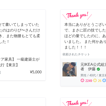
全て書いてしまっていた
本当にありがとうござい
たのはのりぴ〜さんだけ
で、まさに匠の技でした
き、また物腰もとても柔
ほどの量でしたのに、あ
した！
いました。 また何かあ
ました！！！
依頼されたチケット
ケア家具】 一級建築士が
元IKEA公式組
代行【東京】
者 伊藤
check_circle
¥5,000
都
男性
/
40代
/
東京
sentiment_satisfied
sentiment_neutral
sentiment_dissatisfi
2249
26