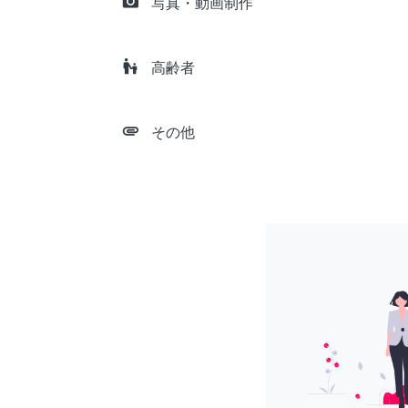
camera_alt
写真・動画制作
escalator_warning
高齢者
attachment
その他