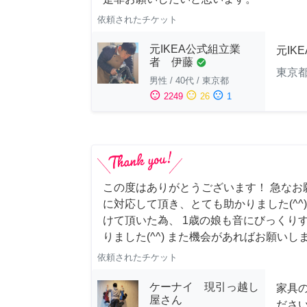
依頼されたチケット
元IKEA公式組立業
元IK
者 伊藤
check_circle
東京
男性
/
40代
/
東京都
sentiment_satisfied
sentiment_neutral
sentiment_dissatisfied
2249
26
1
この度はありがとうございます！ 急なお
に対応して頂き、とても助かりました(^^
けて頂いた為、 1歳の娘も音にびっくり
りました(^^) また機会があればお願いし
依頼されたチケット
ケーナイ 現引っ越し
家具
屋さん
ださ