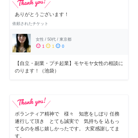
ありがとうございます！
依頼されたチケット
女性
/
50代
/
東京都
sentiment_satisfied
sentiment_neutral
sentiment_dissatisfied
1
1
0
【自立・副業・プチ起業】モヤモヤ女性の相談に
のります！（池袋）
ボランティア精神で 様々 知恵をしぼり 任務
遂行して頂き とても誠実で 気持ちを 込もっ
てるのを感じ嬉しかったです。 大変感謝してま
す。