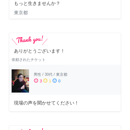
もっと生きませんか？
東京都
ありがとうございます！
依頼されたチケット
男性
/
30代
/
東京都
sentiment_satisfied
sentiment_neutral
sentiment_dissatisfied
3
1
0
現場の声を聞かせてください！