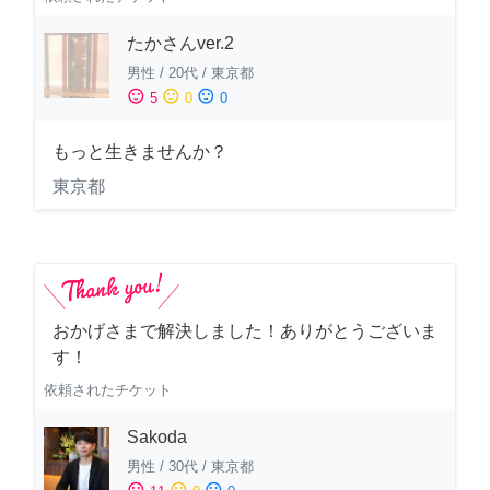
たかさんver.2
男性
/
20代
/
東京都
sentiment_satisfied
sentiment_neutral
sentiment_dissatisfied
5
0
0
もっと生きませんか？
東京都
おかげさまで解決しました！ありがとうございま
す！
依頼されたチケット
Sakoda
男性
/
30代
/
東京都
sentiment_satisfied
sentiment_neutral
sentiment_dissatisfied