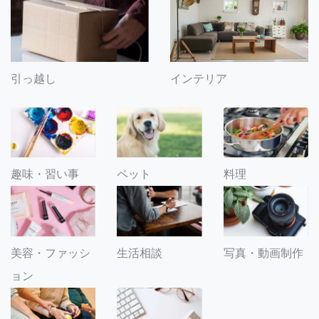
引っ越し
インテリア
趣味・習い事
ペット
料理
美容・ファッシ
生活相談
写真・動画制作
ョン