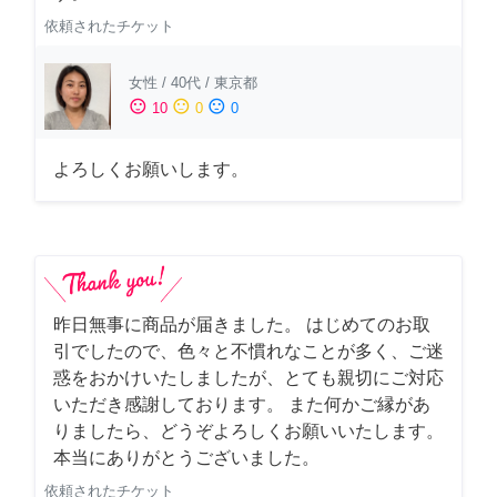
依頼されたチケット
女性
/
40代
/
東京都
sentiment_satisfied
sentiment_neutral
sentiment_dissatisfied
10
0
0
よろしくお願いします。
昨日無事に商品が届きました。 はじめてのお取
引でしたので、色々と不慣れなことが多く、ご迷
惑をおかけいたしましたが、とても親切にご対応
いただき感謝しております。 また何かご縁があ
りましたら、どうぞよろしくお願いいたします。
本当にありがとうございました。
依頼されたチケット