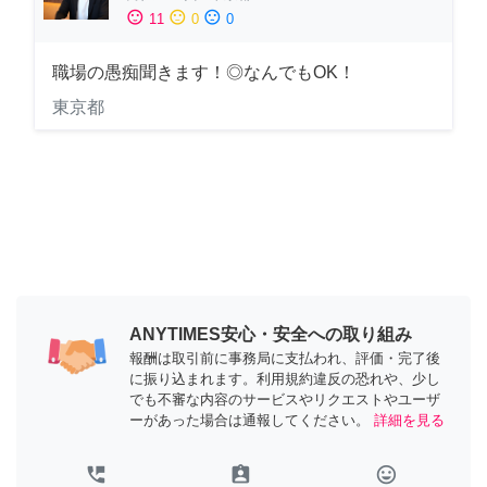
sentiment_satisfied
sentiment_neutral
sentiment_dissatisfied
11
0
0
職場の愚痴聞きます！◎なんでもOK！
東京都
ANYTIMES安心・安全への取り組み
報酬は取引前に事務局に支払われ、評価・完了後
に振り込まれます。利用規約違反の恐れや、少し
でも不審な内容のサービスやリクエストやユーザ
ーがあった場合は通報してください。
詳細を見る
perm_phone_msg
assignment_ind
tag_faces