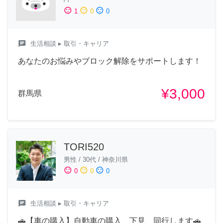
sentiment_satisfied
sentiment_neutral
sentiment_dissatisfied
1
0
0
chat
生活相談
▸ 取引・キャリア
あなたのお悩みやブロック解除をサポートします！
¥3,000
群馬県
TORI520
男性
/
30代
/
神奈川県
sentiment_satisfied
sentiment_neutral
sentiment_dissatisfied
0
0
0
chat
生活相談
▸ 取引・キャリア
🚗【車の購入】自動車の購入、下見、同行します🚗