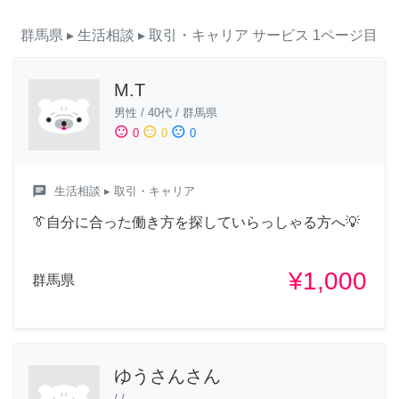
群馬県
▸ 生活相談
▸ 取引・キャリア
サービス
1ページ目
M.T
男性
/
40代
/
群馬県
sentiment_satisfied
sentiment_neutral
sentiment_dissatisfied
0
0
0
chat
生活相談
▸ 取引・キャリア
👔自分に合った働き方を探していらっしゃる方へ💡
¥1,000
群馬県
ゆうさんさん
/
/