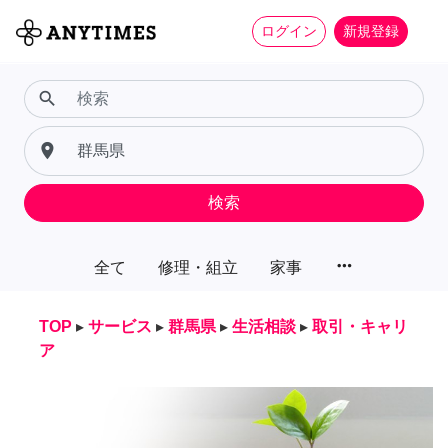
ログイン
新規登録
search
place
検索
more_horiz
全て
修理・組立
家事
TOP
▸
サービス
▸
群馬県
▸
生活相談
▸
取引・キャリ
ア