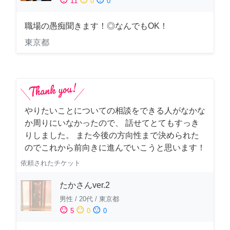
11
0
0
職場の愚痴聞きます！◎なんでもOK！
東京都
やりたいことについての相談をできる人がなかな
か周りにいなかったので、 話せてとてもすっき
りしました。 また今後の方向性まで決められた
のでこれから前向きに進んでいこうと思います！
依頼されたチケット
たかさんver.2
男性
/
20代
/
東京都
sentiment_satisfied
sentiment_neutral
sentiment_dissatisfied
5
0
0