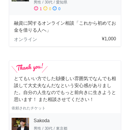
男性
/
30代
/
愛知県
sentiment_satisfied
sentiment_neutral
sentiment_dissatisfied
1
0
0
融資に関するオンライン相談「これから初めてお
金を借りる人へ」
¥1,000
オンライン
とてもいい方でした🙌優しい雰囲気でなんでも相
談して大丈夫なんだなという安心感がありまし
た。自分の人生なのでもっと前向きに生きようと
思います！ また相談させてください！
依頼されたチケット
Sakoda
男性
/
30代
/
東京都