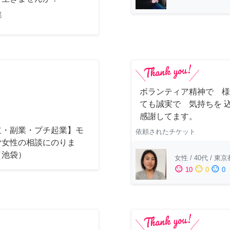
都
ボランティア精神で 様
ても誠実で 気持ちを 
感謝してます。
立・副業・プチ起業】モ
依頼されたチケット
ヤ女性の相談にのりま
（池袋）
女性
/
40代
/
東京
sentiment_satisfied
sentiment_neutral
sentiment_dissatisfied
10
0
0