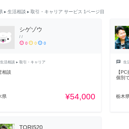
県
▸ 生活相談
▸ 取引・キャリア
サービス
1ページ目
シゲゾウ
/
/
sentiment_satisfied
sentiment_neutral
sentiment_dissatisfied
0
0
0
chat
生活相談
▸ 取引・キャリア
生
営相談
【P
個別
¥54,000
木県
栃木
TORI520