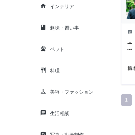
home
インテリア
class
趣味・習い事
chat

pets
🚗
ペット
栃
restaurant
料理
checkroom
美容・ファッション
1
chat
生活相談
camera_alt
写真・動画制作