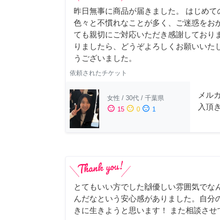
昨日無事に商品が届きました。 はじめて
色々と不慣れなことが多く、ご迷惑をお
ても親切にご対応いただき感謝しておりま
りましたら、どうぞよろしくお願いいたし
うございました。
依頼されたチケット
メル
女性
/
30代
/
千葉県
入頂
sentiment_satisfied
sentiment_neutral
sentiment_dissatisfied
15
0
1
とてもいい方でした🙌優しい雰囲気でな
んだなという安心感がありました。自分
きに生きようと思います！ また相談させ