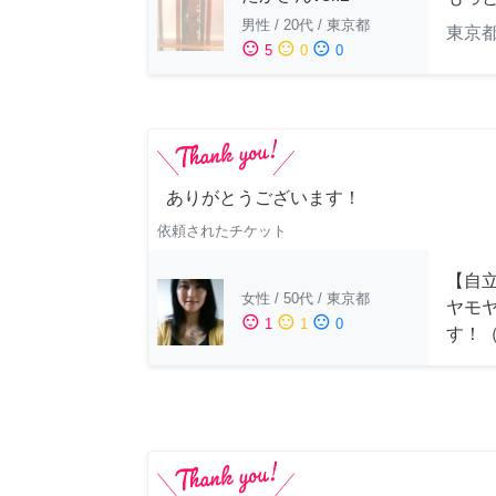
男性
/
20代
/
東京都
東京
sentiment_satisfied
sentiment_neutral
sentiment_dissatisfied
5
0
0
ありがとうございます！
依頼されたチケット
【自
女性
/
50代
/
東京都
ヤモ
sentiment_satisfied
sentiment_neutral
sentiment_dissatisfied
1
1
0
す！