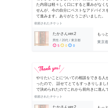
た内容は軽々しく口にすると重みがなく
せんが、今の自分にベストなアドバイスを
て進みます。ありがとうございました。
依頼されたチケット
たかさんver.2
もっ
男性
/
20代
/
東京都
東京
sentiment_satisfied
sentiment_neutral
sentiment_dissatisfied
5
0
0
やりたいことについての相談をできる人
ったので、 話せてとてもすっきりしまし
で決められたのでこれから前向きに進ん
依頼されたチケット
たかさんver.2
もっ