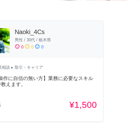
Naoki_4Cs
男性
/
30代
/
栃木県
sentiment_satisfied
sentiment_neutral
sentiment_dissatisfied
0
0
0
活相談
▸ 取引・キャリア
C操作に自信の無い方】業務に必要なスキル
で教えます。
¥1,500
県