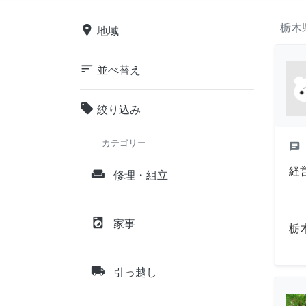
栃木
place
地域
sort
並べ替え
local_offer
絞り込み
カテゴリー
chat
経
weekend
修理・組立
local_laundry_service
家事
栃
local_shipping
引っ越し