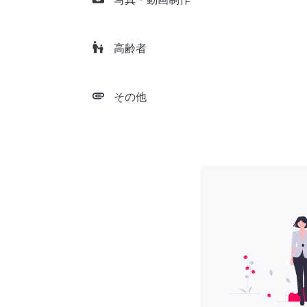
escalator_warning
高齢者
attachment
その他