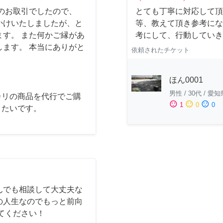
のお取引でしたので、
とても丁寧に対応して頂
かけいたしましたが、と
等、教えて頂き参考にな
す。 また何かご縁があ
考にして、行動していき
ます。 本当にありがと
依頼されたチケット
ほん0001
男性
/
30代
/
愛知
カリの商品を代行でご購
sentiment_satisfied
sentiment_neutral
sentiment_dissatisfied
1
0
0
きたいです。
んでも相談して大丈夫な
の人生なのでもっと前向
てください！