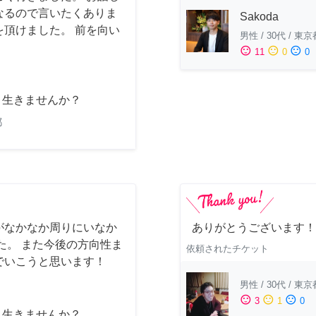
なるので言いたくありま
Sakoda
頂けました。 前を向い
男性
/
30代
/
東京
sentiment_satisfied
sentiment_neutral
sentiment_dissatisfied
11
0
0
と生きませんか？
都
がなかなか周りにいなか
ありがとうございます！
た。 また今後の方向性ま
依頼されたチケット
でいこうと思います！
男性
/
30代
/
東京
sentiment_satisfied
sentiment_neutral
sentiment_dissatisfied
3
1
0
と生きませんか？