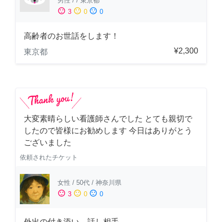
男性
/
/
東京都
sentiment_satisfied
sentiment_neutral
sentiment_dissatisfied
3
0
0
高齢者のお世話をします！
¥2,300
東京都
大変素晴らしい看護師さんでした とても親切で
したので皆様にお勧めします 今日はありがとう
ございました
依頼されたチケット
女性
/
50代
/
神奈川県
sentiment_satisfied
sentiment_neutral
sentiment_dissatisfied
3
0
0
外出の付き添い、話し相手