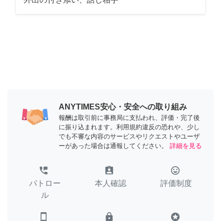
ANYTIMES安心・安全への取り組み
報酬は取引前に事務局に支払われ、評価・完了後
に振り込まれます。利用規約違反の恐れや、少し
でも不審な内容のサービスやリクエストやユーザ
ーがあった場合は通報してください。
詳細を見る
perm_phone_msg
assignment_ind
tag_faces
パトロー
本人確認
評価制度
ル
smartphone
lock
stars