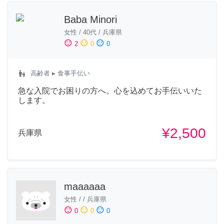
Baba Minori
女性
/
40代
/
兵庫県
sentiment_satisfied
sentiment_neutral
sentiment_dissatisfied
2
0
0
escalator_warning
高齢者
▸ 食事手伝い
急な入院でお困りの方へ。心を込めてお手伝いいた
します。
¥2,500
兵庫県
maaaaaa
女性
/
/
兵庫県
sentiment_satisfied
sentiment_neutral
sentiment_dissatisfied
0
0
0