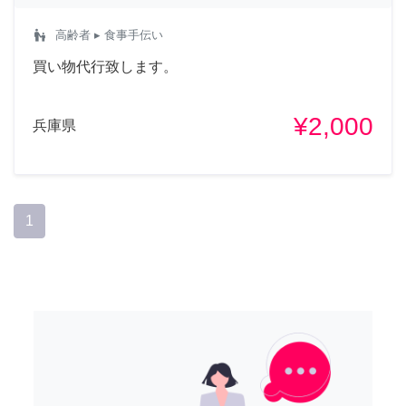
escalator_warning
高齢者
▸ 食事手伝い
買い物代行致します。
¥2,000
兵庫県
1