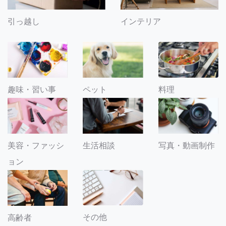
引っ越し
インテリア
趣味・習い事
ペット
料理
美容・ファッシ
生活相談
写真・動画制作
ョン
その他
高齢者