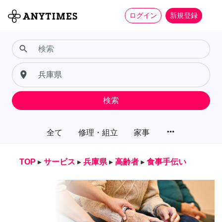
ログイン
新規登録
search
place
検索
more_horiz
全て
修理・組立
家事
TOP
▸
サービス
▸
兵庫県
▸
高齢者
▸
食事手伝い