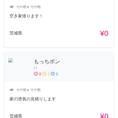
attachment
その他
▸ その他
空き家借ります！
¥0
茨城県
もっちボン
/
/
sentiment_satisfied
sentiment_neutral
sentiment_dissatisfied
0
0
0
attachment
その他
▸ その他
家の塗装の見積りします
¥0
茨城県