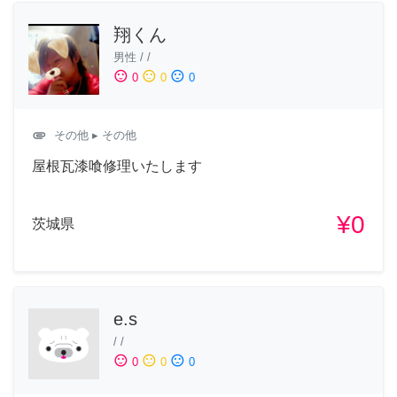
翔くん
男性
/
/
sentiment_satisfied
sentiment_neutral
sentiment_dissatisfied
0
0
0
attachment
その他
▸ その他
屋根瓦漆喰修理いたします
¥0
茨城県
e.s
/
/
sentiment_satisfied
sentiment_neutral
sentiment_dissatisfied
0
0
0