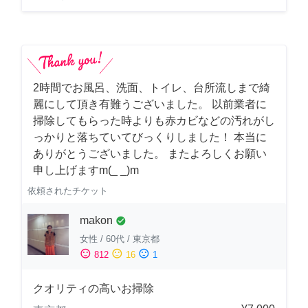
2時間でお風呂、洗面、トイレ、台所流しまで綺
麗にして頂き有難うございました。 以前業者に
掃除してもらった時よりも赤カビなどの汚れがし
っかりと落ちていてびっくりしました！ 本当に
ありがとうございました。 またよろしくお願い
申し上げますm(_ _)m
依頼されたチケット
makon
check_circle
女性
/
60代
/
東京都
sentiment_satisfied
sentiment_neutral
sentiment_dissatisfied
812
16
1
クオリティの高いお掃除