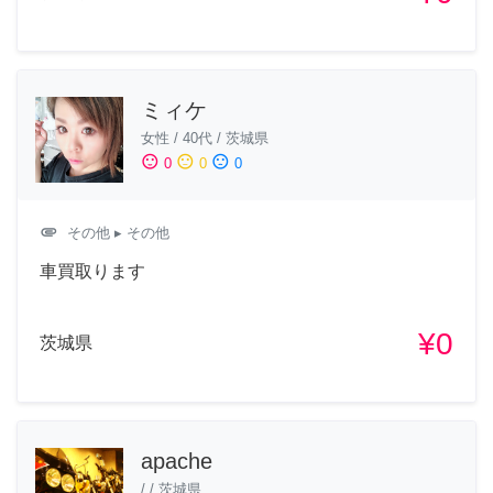
ミィケ
女性
/
40代
/
茨城県
sentiment_satisfied
sentiment_neutral
sentiment_dissatisfied
0
0
0
attachment
その他
▸ その他
車買取ります
¥0
茨城県
apache
/
/
茨城県