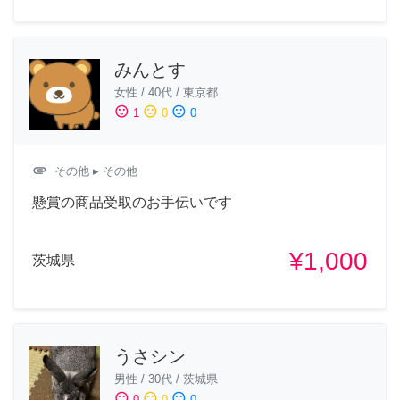
みんとす
女性
/
40代
/
東京都
sentiment_satisfied
sentiment_neutral
sentiment_dissatisfied
1
0
0
attachment
その他
▸ その他
懸賞の商品受取のお手伝いです
¥1,000
茨城県
うさシン
男性
/
30代
/
茨城県
sentiment_satisfied
sentiment_neutral
sentiment_dissatisfied
0
0
0