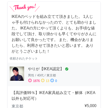
IKEAのベッドを組み立てて頂きました。 1人じ
ゃ手も付けられなかったので、とても助かりまし
た。 IKEAの方にやって頂くよりも、お手頃な値
段でして頂け、取り掛かりも早くてやりがさんに
お願いして良かったです。 また、機会がありま
したら、利用させて頂きたいと思います。 あり
がとうございました！
依頼されたチケット
やりが【IKEA認定】
check_circle
男性
/
40代
/
東京都
sentiment_satisfied
sentiment_neutral
sentiment_dissatisfied
1876
13
0
【高評価99％】IKEA家具組み立て・解体（IKEA
以外も対応可）
¥5,000
東京都