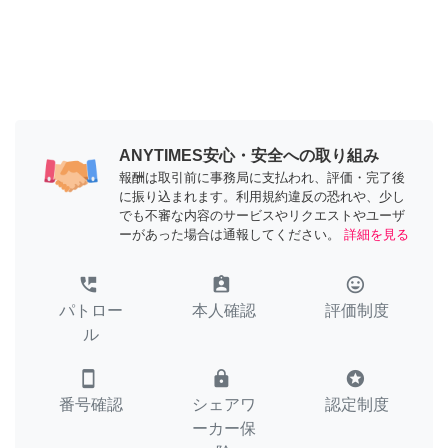
ANYTIMES安心・安全への取り組み
報酬は取引前に事務局に支払われ、評価・完了後
に振り込まれます。利用規約違反の恐れや、少し
でも不審な内容のサービスやリクエストやユーザ
ーがあった場合は通報してください。
詳細を見る
perm_phone_msg
assignment_ind
tag_faces
パトロー
本人確認
評価制度
ル
smartphone
lock
stars
番号確認
シェアワ
認定制度
ーカー保