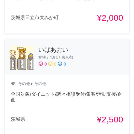
¥2,000
茨城県日立市大みか町
いばあおい
女性
/
40代
/
東京都
sentiment_satisfied
sentiment_neutral
sentiment_dissatisfied
0
0
0
attachment
その他
▸ その他
全国対象/ダイエット/諸々相談受付/集客/活動支援/企
画
¥2,500
茨城県