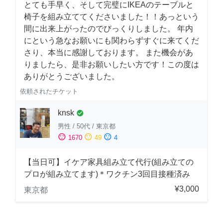
とても手早く、そして完璧にIKEAのテーブルと
椅子を組み立ててくださいました！！あっという
間に出来上がったのでびっくりしました。 年内
にという急なお願いにも関わらずすぐに来てくだ
さり、本当に感謝しております。 また機会があ
りましたら、是非お願いしたい方です！この度は
ありがとうございました。
依頼されたチケット
knsk
check_circle
男性
/
50代
/
東京都
sentiment_satisfied
sentiment_neutral
sentiment_dissatisfied
1670
49
4
【当日可】イケア家具組み立て代行(組み立ての
プロが組み立てます)＊ワクチン3回目接種済み
¥3,000
東京都