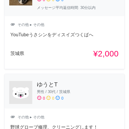
メッセージ平均返信時間: 30分以内
attachment
その他
▸ その他
YouTubeうさシンをディスイズつくばへ
¥2,000
茨城県
ゆうとT
男性
/
30代
/
茨城県
sentiment_satisfied
sentiment_neutral
sentiment_dissatisfied
0
0
0
attachment
その他
▸ その他
野球グローブ修理、クリーニングします！