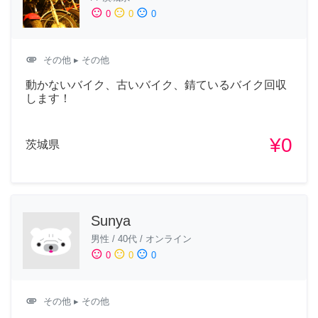
sentiment_satisfied
sentiment_neutral
sentiment_dissatisfied
0
0
0
attachment
その他
▸ その他
動かないバイク、古いバイク、錆ているバイク回収
します！
¥0
茨城県
Sunya
男性
/
40代
/
オンライン
sentiment_satisfied
sentiment_neutral
sentiment_dissatisfied
0
0
0
attachment
その他
▸ その他