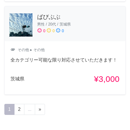
ばびぶぶ
男性
/
20代
/
茨城県
sentiment_satisfied
sentiment_neutral
sentiment_dissatisfied
0
0
0
attachment
その他
▸ その他
全カテゴリー可能な限り対応させていただきます！
¥3,000
茨城県
1
2
...
»