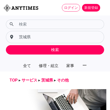
ログイン
新規登録
search
place
検索
more_horiz
全て
修理・組立
家事
TOP
▸
サービス
▸
茨城県
▸
その他