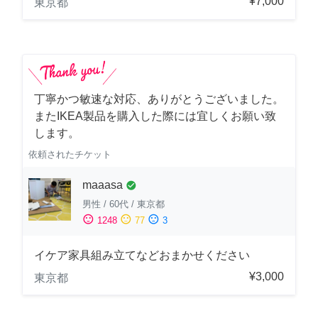
¥7,000
東京都
丁寧かつ敏速な対応、ありがとうございました。
またIKEA製品を購入した際には宜しくお願い致
します。
依頼されたチケット
maaasa
check_circle
男性
/
60代
/
東京都
sentiment_satisfied
sentiment_neutral
sentiment_dissatisfied
1248
77
3
イケア家具組み立てなどおまかせください
¥3,000
東京都