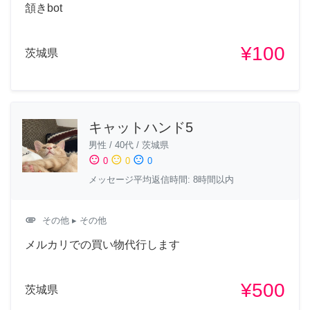
頷きbot
¥100
茨城県
キャットハンド5
男性
/
40代
/
茨城県
sentiment_satisfied
sentiment_neutral
sentiment_dissatisfied
0
0
0
メッセージ平均返信時間: 8時間以内
attachment
その他
▸ その他
メルカリでの買い物代行します
¥500
茨城県