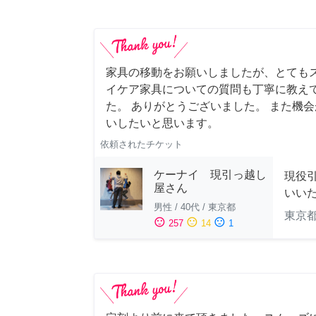
家具の移動をお願いしましたが、とても
イケア家具についての質問も丁寧に教え
た。 ありがとうございました。 また機
いしたいと思います。
依頼されたチケット
ケーナイ 現引っ越し
現役
屋さん
いい
男性
/
40代
/
東京都
東京
sentiment_satisfied
sentiment_neutral
sentiment_dissatisfied
257
14
1