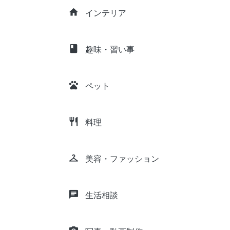
home
インテリア
class
趣味・習い事
pets
ペット
restaurant
料理
checkroom
美容・ファッション
chat
生活相談