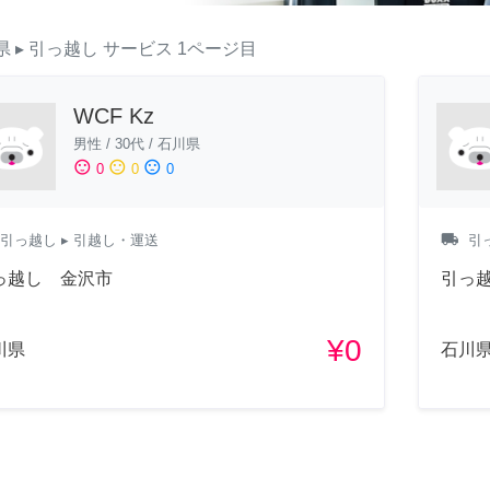
県
▸ 引っ越し
サービス
1ページ目
WCF Kz
男性
/
30代
/
石川県
sentiment_satisfied
sentiment_neutral
sentiment_dissatisfied
0
0
0
local_shipping
引っ越し
▸ 引越し・運送
引
っ越し 金沢市
引っ
¥0
川県
石川