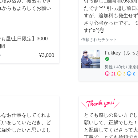
に積み込み、搬出もでき
引っ越し1週間前の依頼
れからもよろしくお願い
たです^^* 引っ越し
すが、追加料も発生せず
さり心強かったです。 
す(^o^)👌
も屋/土日限定】3000
依頼されたチケット
時間
Fukkey（ふ
¥3,000
府
check_circle
男性
/
40代
/
東京
sentiment_satisfied
sentiment_neutral
sentiment_dissatisfied
21
3
0
ルなお仕事をしてくれま
とても感じの良い方でし
伝いをしていただき、ど
願いして、正解でした！
に紹介したいと思いまし
と配慮してくださって大
丁寧で、とても信頼でき