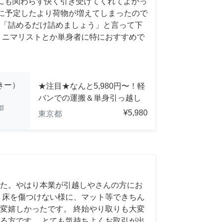
にも関わらず快く引き受けてくれてよかっ
前日に予定したより荷物が増えてしまったので
「詰めるだけ詰めましょう」と言って下
ミニマリストとか単身者に特におすすめで
っきー）
★注目★なんと5,980円〜！軽
バンでの運搬＆単身引っ越し
都
¥5,980
東京都
た。やはり本業が引越しやさんの方にお
 床を傷つけない様に、マット等できちん
変嬉しかったです。 終始やり取りも大変
る方です。 とても気持ちよくお取引が出