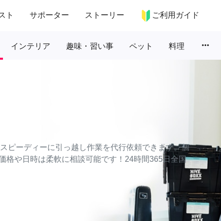
スト
サポーター
ストーリー
ご利用ガイド
more_horiz
インテリア
趣味・習い事
ペット
料理
かつスピーディーに引っ越し作業を代行依頼できます。個
格や日時は柔軟に相談可能です！24時間365日全国