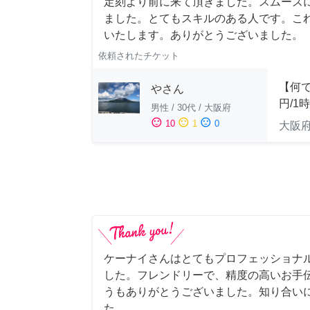
定刻より前に来て頂きました。スムーズ
ました。とてもスキルのある人です。こ
いたします。ありがとうございました。
依頼されたチケット
【何で
やさん
円/1
男性
/
30代
/
大阪府
sentiment_satisfied
sentiment_neutral
sentiment_dissatisfied
10
1
0
大阪
ケーナイさんはとてもプロフェッショナ
した。フレンドリーで、精度の高いお手
うもありがとうございました。知り合い
た。