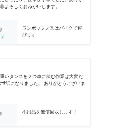
非よろしくおねがいします。
ワンボックス又はバイクで運
都
びます
ed
3
重いタンスを２つ車に積む作業は大変だ
お世話になりました。 ありがとうございま
不用品を無償回収します！
都