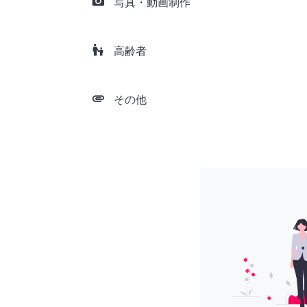
camera_alt
写真・動画制作
escalator_warning
高齢者
attachment
その他