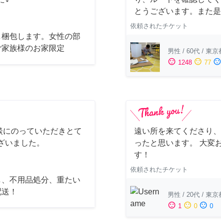
とうございます。また是
依頼されたチケット
し梱包します。女性の部
ご家族様のお家限定
男性
/
60代
/
東京
sentiment_satisfied
sentiment_neutral
sentiment_dissatisfi
1248
77
談にのっていただきとて
遠い所を来てくださり、
ざいました。
ったと思います。 大変
す！
依頼されたチケット
し、不用品処分、重たい
配送！
男性
/
20代
/
東京
sentiment_satisfied
sentiment_neutral
sentiment_dissatisfied
1
0
0