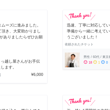
スムーズに進みました。
迅速、丁寧に対応してい
て頂き、大変助かりまし
準備から一緒に考えてい
会がありましたらぜひお願
うございました！
依頼されたチケット
男性
/
60代
/
東京
引っ越し屋さんがお手伝
sentiment_satisfied
sentiment_neutral
sentiment_dissatisfied
18
1
0
たします。
¥6,000
都