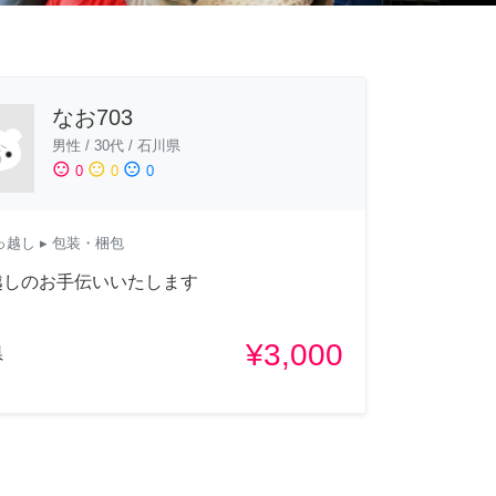
なお703
男性
/
30代
/
石川県
sentiment_satisfied
sentiment_neutral
sentiment_dissatisfied
0
0
0
っ越し
▸ 包装・梱包
越しのお手伝いいたします
¥3,000
県