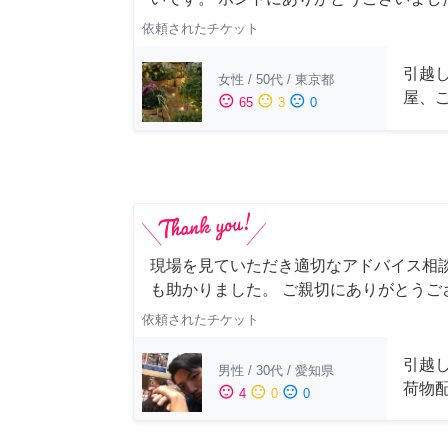
依頼されたチケット
引越
女性
/
50代
/
東京都
屋、
sentiment_satisfied
sentiment_neutral
sentiment_dissatisfied
65
3
0
現場を見ていただき適切なアドバイス相
も助かりました。 ご親切にありがとうご
依頼されたチケット
引越
男性
/
30代
/
愛知県
荷物
sentiment_satisfied
sentiment_neutral
sentiment_dissatisfied
4
0
0