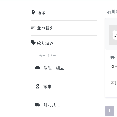
石川
place
地域
sort
並べ替え
local_offer
絞り込み
カテゴリー
local_shipping
引
weekend
修理・組立
石
local_laundry_service
家事
local_shipping
引っ越し
1