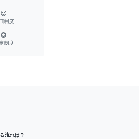
tag_faces
価制度
stars
定制度
る流れは？