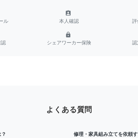
assignment_ind
ール
本人確認
評
lock
確認
シェアワーカー保険
認
よくある質問
は？
修理・家具組み立てを依頼す