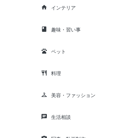
home
インテリア
class
趣味・習い事
pets
ペット
restaurant
料理
checkroom
美容・ファッション
chat
生活相談