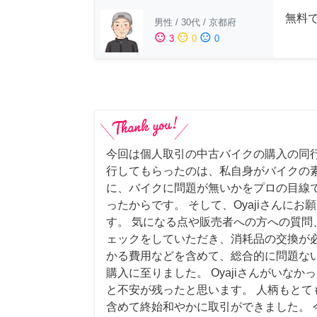
無料
男性
/
30代
/
京都府
sentiment_satisfied
sentiment_neutral
sentiment_dissatisfied
3
0
0
今回は個人取引の中古バイクの購入の同行
行してもらったのは、私自身がバイクの
に、バイクに問題が無いかをプロの目線
ったからです。 そして、Oyajiさんに
す。 気になる点や販売者への方への質問
ェックをしていただき、消耗品の交換が
かる費用などを含めて、総合的に問題な
購入に至りました。 Oyajiさんがいな
と不安が残ったと思います。 人柄もとて
含めて終始和やかに取引ができました。 