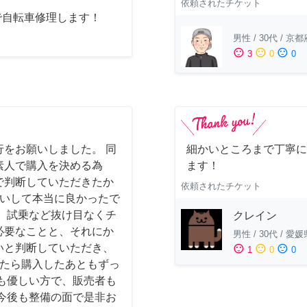
依頼されたチケット
で自転車修理します！
男性
/
30代
/
京都
sentiment_satisfied
sentiment_neutral
sentiment_dissatisfied
3
0
0
をお願いしました。 同
細かいところまで丁寧に
素人で購入を決める為
ます！
で判断していただきたか
依頼されたチケット
お願いして本当に良かったで
、試乗など抜け目なくチ
クレイン
必要なことと、それにか
男性
/
30代
/
愛媛
いと判断していただき、
sentiment_satisfied
sentiment_neutral
sentiment_dissatisfied
1
0
0
かったら購入したあともずっ
も優しい方で、販売者も
今後も整備の面で是非お