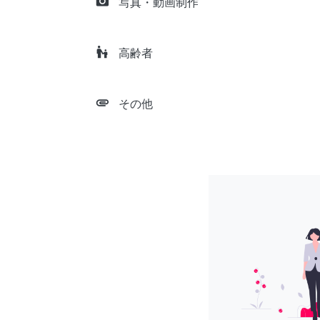
camera_alt
写真・動画制作
escalator_warning
高齢者
attachment
その他