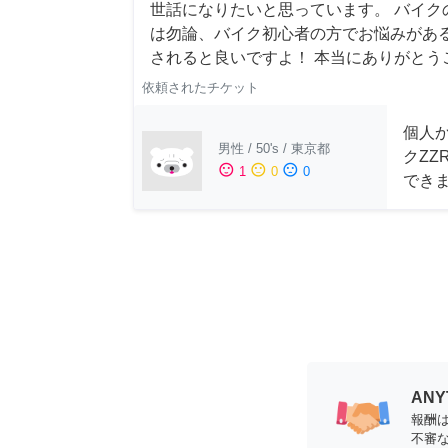
世話になりたいと思っています。 バイク
は勿論、バイク初心者の方でお悩みがあるか
されると良いですよ！ 本当にありがとう
依頼されたチケット
個人
男性
/
50's
/
東京都
クZZ
sentiment_satisfied
sentiment_neutral
sentiment_dissatisfied
1
0
0
でき
AN
報酬
不審