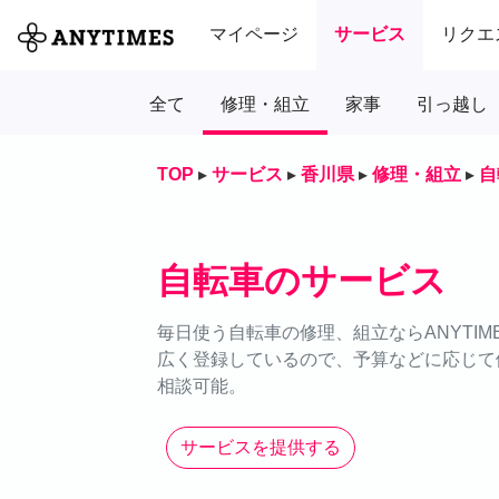
マイページ
サービス
リクエ
全て
修理・組立
家事
引っ越し
TOP
▸
サービス
▸
香川県
▸
修理・組立
▸
自
自転車のサービス
毎日使う自転車の修理、組立ならANYTI
広く登録しているので、予算などに応じて依
相談可能。
サービスを提供する