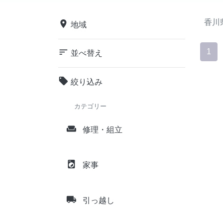
香川
place
地域
sort
1
並べ替え
local_offer
絞り込み
カテゴリー
weekend
修理・組立
local_laundry_service
家事
local_shipping
引っ越し