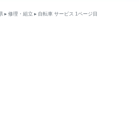
県
▸ 修理・組立
▸ 自転車
サービス
1ページ目