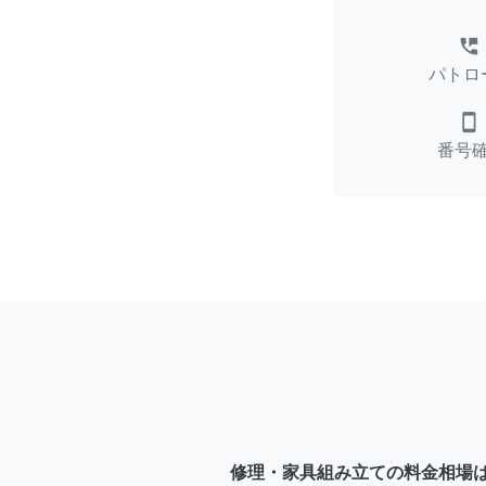
perm_phone_msg
パトロ
smartphone
番号
修理・家具組み立ての料金相場