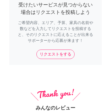
受けたいサービスが見つからない
場合はリクエストを投稿しよう
ご希望内容、エリア、予算、家具の名前や
数などを入力してリクエストを投稿する
と、そのリクエストに応えることが出来る
サポーターから応募が来ます！
リクエストをする
みんなのレビュー