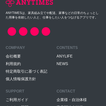
ANYTIMESは、家具組み立てや配送、家事などの日常のちょっとし
た用事を依頼したい人と、仕事をしたい人をつなげるアプリです。
COMPANY
CONTENTS
会社概要
ANYLIFE
利用規約
NEWS
特定商取引に基づく表記
個人情報保護方針
SUPPORT
CONTACT
ご利用ガイド
企業様・自治体様