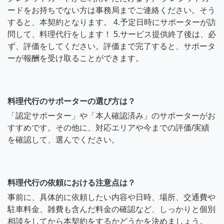
ードをお持ちでない方は事務局までご連絡ください。そう
すると、本契約となります。 4.予定日時にサポーターが訪
問して、料理代行をします！ 5.サービス提供終了後は、必
ず、評価をしてください。評価まで完了すると、サポータ
ーが報酬を受け取ることができます。
料理代行のサポーターの選び方は？
「認定サポーター」や「本人確認済み」のサポーターがお
すすめです。その他に、対応エリアや今までの評価/実績
を確認して、選んでください。
料理代行の依頼における注意点は？
事前に、具体的に依頼したい内容や日時、場所、交通費や
駐車料金、雑費も含んだ料金の確認など、しっかりと個別
相談をしてから本契約をするかどうかを決めましょう。