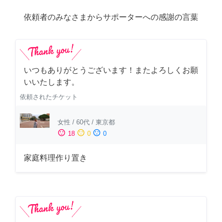
依頼者のみなさまからサポーターへの感謝の言葉
いつもありがとうございます！またよろしくお願
いいたします。
依頼されたチケット
女性
/
60代
/
東京都
sentiment_satisfied
sentiment_neutral
sentiment_dissatisfied
18
0
0
家庭料理作り置き