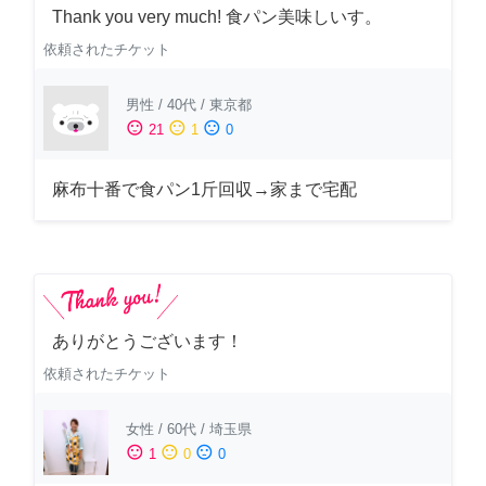
Thank you very much! 食パン美味しいす。
依頼されたチケット
男性
/
40代
/
東京都
sentiment_satisfied
sentiment_neutral
sentiment_dissatisfied
21
1
0
麻布十番で食パン1斤回収→家まで宅配
ありがとうございます！
依頼されたチケット
女性
/
60代
/
埼玉県
sentiment_satisfied
sentiment_neutral
sentiment_dissatisfied
1
0
0