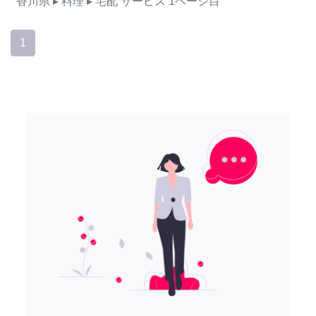
香川県
▸ 料理
▸ 宅配
サービス
1ページ目
1