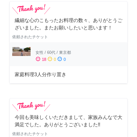
繊細な心のこもったお料理の数々、ありがとうご
ざいました。またお願いしたいと思います！
依頼されたチケット
女性
/
60代
/
東京都
sentiment_satisfied
sentiment_neutral
sentiment_dissatisfied
18
0
0
家庭料理3人分作り置き
今回も美味しくいただきまして、家族みんなで大
満足でした。ありがとうございました‼️
依頼されたチケット