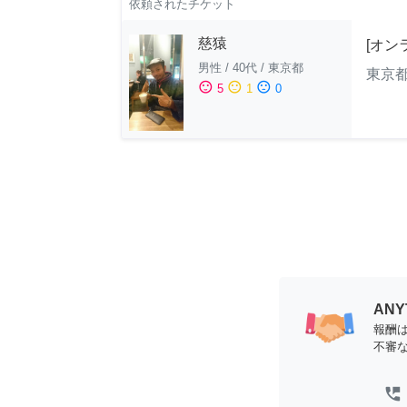
依頼されたチケット
慈猿
[オン
男性
/
40代
/
東京都
東京
sentiment_satisfied
sentiment_neutral
sentiment_dissatisfied
5
1
0
AN
報酬
不審
perm_phone_msg