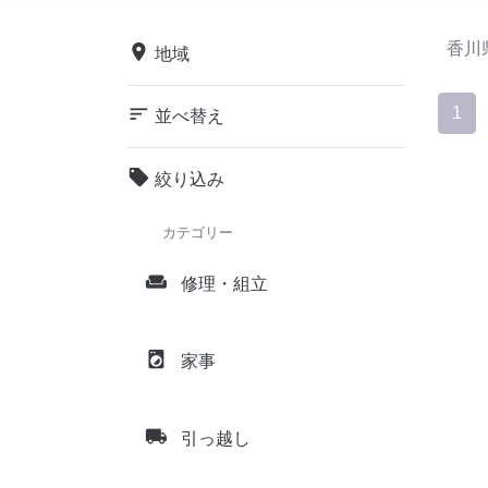
香川
place
地域
sort
1
並べ替え
local_offer
絞り込み
カテゴリー
weekend
修理・組立
local_laundry_service
家事
local_shipping
引っ越し