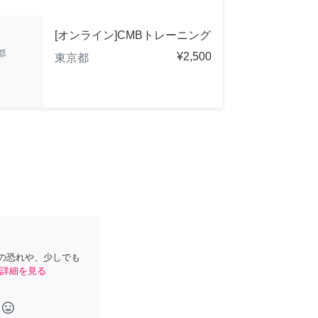
[オンライン]CMBトレーニング
都
¥2,500
東京都
の恐れや、少しでも
詳細を見る
tag_faces