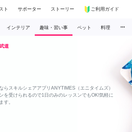
スト
サポーター
ストーリー
ご利用ガイド
more_horiz
インテリア
趣味・習い事
ペット
料理
武道
らスキルシェアアプリANYTIMES（エニタイムズ）
ンを受けられるので1日のみのレッスンでもOK!気軽に
ます。