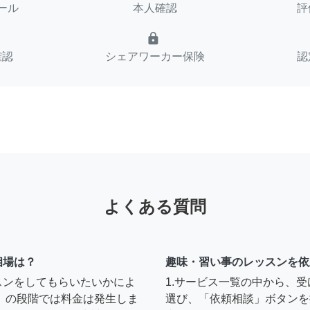
ール
本人確認
評
lock
確認
シェアワーカー保険
認
よくある質問
相場は？
趣味・習い事のレッスンを依
スンをしてもらいたいかによ
1.サービス一覧の中から、
」の段階では料金は発生しま
選び、「依頼相談」ボタンを