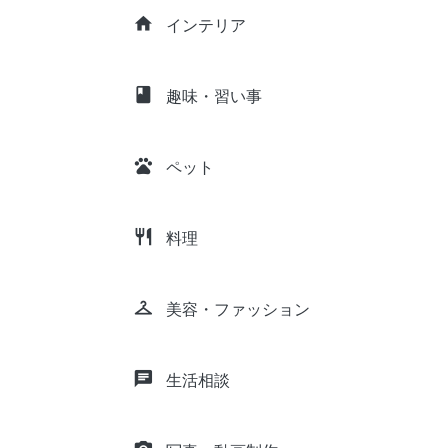
home
インテリア
class
趣味・習い事
pets
ペット
restaurant
料理
checkroom
美容・ファッション
chat
生活相談