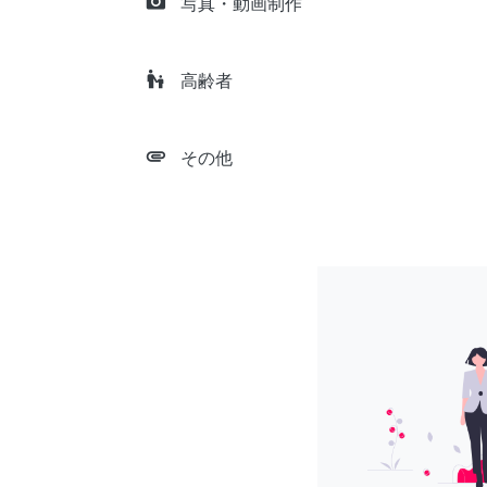
camera_alt
写真・動画制作
escalator_warning
高齢者
attachment
その他