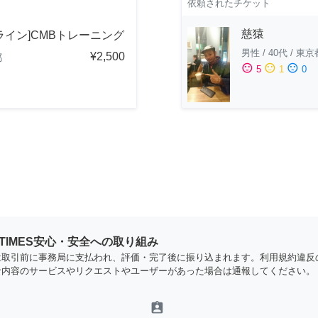
依頼されたチケット
慈猿
ライン]CMBトレーニング
男性
/
40代
/
東京
¥2,500
都
sentiment_satisfied
sentiment_neutral
sentiment_dissatisfied
5
1
0
YTIMES安心・安全への取り組み
は取引前に事務局に支払われ、評価・完了後に振り込まれます。利用規約違反
な内容のサービスやリクエストやユーザーがあった場合は通報してください。
assignment_ind