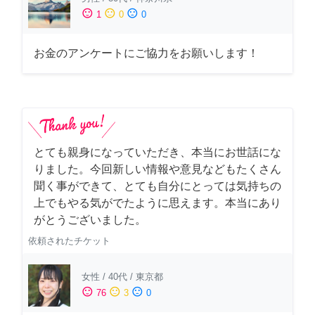
sentiment_satisfied
sentiment_neutral
sentiment_dissatisfied
1
0
0
お金のアンケートにご協力をお願いします！
とても親身になっていただき、本当にお世話にな
りました。今回新しい情報や意見などもたくさん
聞く事ができて、とても自分にとっては気持ちの
上でもやる気がでたように思えます。本当にあり
がとうございました。
依頼されたチケット
女性
/
40代
/
東京都
sentiment_satisfied
sentiment_neutral
sentiment_dissatisfied
76
3
0