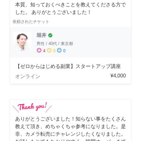
本質、知っておくべきことを教えてくださる方で
した。 ありがとうございました！
依頼されたチケット
堀井
check_circle
男性
/
40代
/
東京都
sentiment_satisfied
sentiment_neutral
sentiment_dissatisfied
4
0
0
【ゼロからはじめる副業】スタートアップ講座
¥4,000
オンライン
ありがとうございました！知らない事をたくさん
教えて頂き、めちゃくちゃ参考になりました。是
非、カメラ転売にチャレンジしたくなりました。