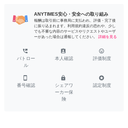
ANYTIMES安心・安全への取り組み
報酬は取引前に事務局に支払われ、評価・完了後
に振り込まれます。利用規約違反の恐れや、少し
でも不審な内容のサービスやリクエストやユーザ
ーがあった場合は通報してください。
詳細を見る
perm_phone_msg
assignment_ind
tag_faces
パトロー
本人確認
評価制度
ル
smartphone
lock
stars
番号確認
シェアワ
認定制度
ーカー保
険