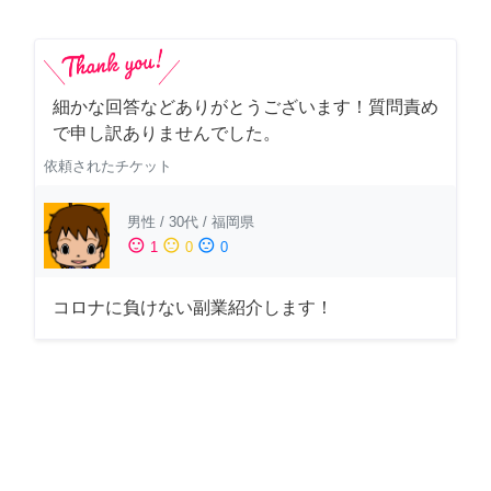
細かな回答などありがとうございます！質問責め
で申し訳ありませんでした。
依頼されたチケット
男性
/
30代
/
福岡県
sentiment_satisfied
sentiment_neutral
sentiment_dissatisfied
1
0
0
コロナに負けない副業紹介します！