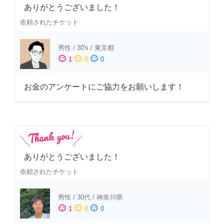
ありがとうございました！
依頼されたチケット
男性
/
30's
/
東京都
sentiment_satisfied
sentiment_neutral
sentiment_dissatisfied
1
0
0
お金のアンケートにご協力をお願いします！
ありがとうございました！
依頼されたチケット
男性
/
30代
/
神奈川県
sentiment_satisfied
sentiment_neutral
sentiment_dissatisfied
1
0
0