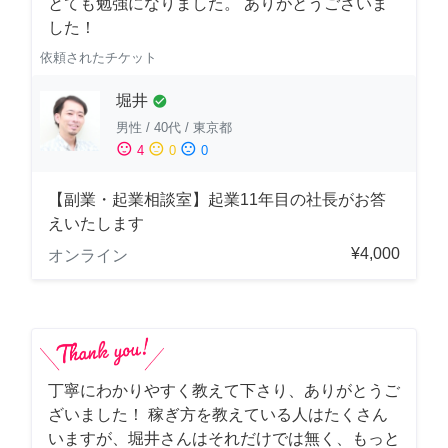
とても勉強になりました。 ありがとうございま
した！
依頼されたチケット
堀井
check_circle
男性
/
40代
/
東京都
sentiment_satisfied
sentiment_neutral
sentiment_dissatisfied
4
0
0
【副業・起業相談室】起業11年目の社長がお答
えいたします
¥4,000
オンライン
丁寧にわかりやすく教えて下さり、ありがとうご
ざいました！ 稼ぎ方を教えている人はたくさん
いますが、堀井さんはそれだけでは無く、もっと