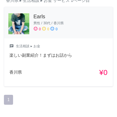
香川県
▸ 生活相談
▸ お金
サービス
1ページ目
Earls
男性
/
30代
/
香川県
sentiment_satisfied
sentiment_neutral
sentiment_dissatisfied
0
0
0
chat
生活相談
▸ お金
楽しい副業紹介！まずはお話から
¥0
香川県
1