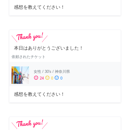
感想を教えてください！
本日はありがとうございました！
依頼されたチケット
女性
/
30's
/
神奈川県
sentiment_satisfied
sentiment_neutral
sentiment_dissatisfied
24
0
0
感想を教えてください！