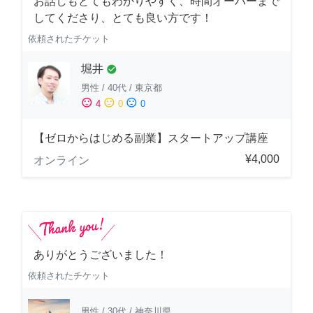
お話しもとてもわかりやすく、時間オーバーまで
してくださり、とても良い方です！
依頼されたチケット
堀井
check_circle
男性
/
40代
/
東京都
sentiment_satisfied
sentiment_neutral
sentiment_dissatisfied
4
0
0
【ゼロからはじめる副業】スタートアップ講座
¥4,000
オンライン
ありがとうございました！
依頼されたチケット
男性
/
30代
/
神奈川県