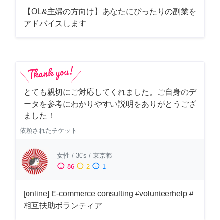
【OL&主婦の方向け】あなたにぴったりの副業を
アドバイスします
とても親切にご対応してくれました。ご自身のデ
ータを参考にわかりやすい説明をありがとうござ
ました！
依頼されたチケット
女性
/
30's
/
東京都
sentiment_satisfied
sentiment_neutral
sentiment_dissatisfied
86
2
1
[online] E-commerce consulting #volunteerhelp #
相互扶助ボランティア