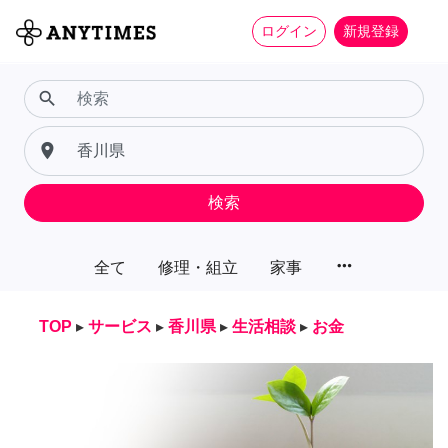
ログイン
新規登録
search
place
検索
more_horiz
全て
修理・組立
家事
TOP
▸
サービス
▸
香川県
▸
生活相談
▸
お金