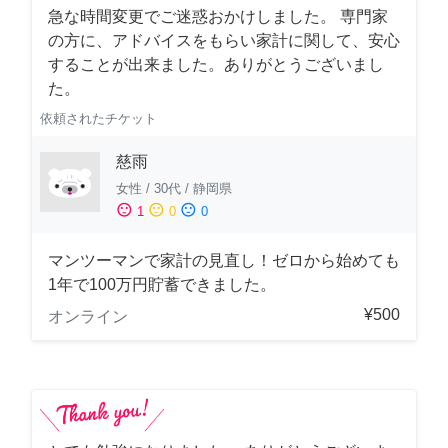
急な時間変更でご迷惑おかけしました。 専門家
の方に、アドバイスをもらい家計に関して、安心
することが出来ました。ありがとうございまし
た。
依頼されたチケット
慈雨
女性
/
30代
/
静岡県
sentiment_satisfied
sentiment_neutral
sentiment_dissatisfied
1
0
0
マンツーマンで家計の見直し！ゼロから始めても
1年で100万円貯蓄できました。
¥500
オンライン