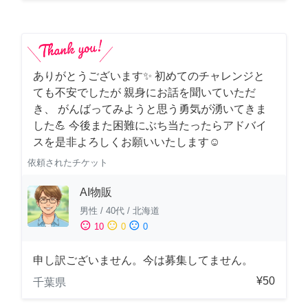
ありがとうございます✨ 初めてのチャレンジと
ても不安でしたが 親身にお話を聞いていただ
き、 がんばってみようと思う勇気が湧いてきま
した💪 今後また困難にぶち当たったらアドバイ
スを是非よろしくお願いいたします☺️
依頼されたチケット
AI物販
男性
/
40代
/
北海道
sentiment_satisfied
sentiment_neutral
sentiment_dissatisfied
10
0
0
申し訳ございません。今は募集してません。
¥50
千葉県