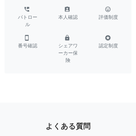
perm_phone_msg
assignment_ind
tag_faces
パトロー
本人確認
評価制度
ル
smartphone
lock
stars
番号確認
シェアワ
認定制度
ーカー保
険
よくある質問