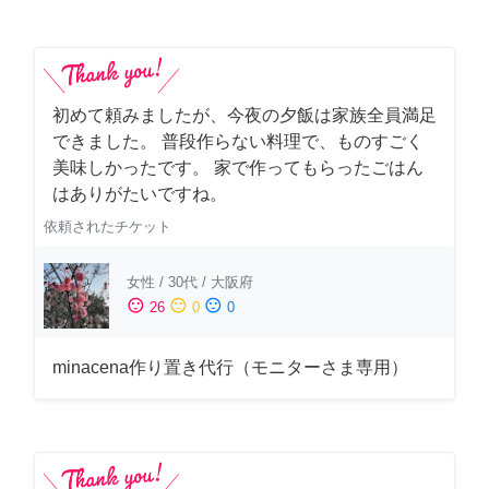
初めて頼みましたが、今夜の夕飯は家族全員満足
できました。 普段作らない料理で、ものすごく
美味しかったです。 家で作ってもらったごはん
はありがたいですね。
依頼されたチケット
女性
/
30代
/
大阪府
sentiment_satisfied
sentiment_neutral
sentiment_dissatisfied
26
0
0
minacena作り置き代行（モニターさま専用）