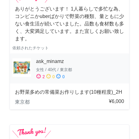
ありがとうございます！ 1人暮らしで多忙な為、
コンビニかuberばかりで野菜の種類、量ともに少
ない食生活が続いていました。品数も食材数も多
く、大変満足しています。また宜しくお願い致し
ます。
依頼されたチケット
ask_minamz
女性
/
40代
/
東京都
sentiment_satisfied
sentiment_neutral
sentiment_dissatisfied
2
0
0
お野菜多めの常備菜お作りします(10種程度)_2H
¥6,000
東京都