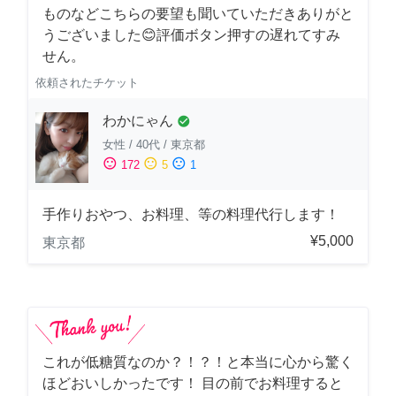
ものなどこちらの要望も聞いていただきありがと
うございました😊評価ボタン押すの遅れてすみ
せん。
依頼されたチケット
わかにゃん
check_circle
女性
/
40代
/
東京都
sentiment_satisfied
sentiment_neutral
sentiment_dissatisfied
172
5
1
手作りおやつ、お料理、等の料理代行します！
¥5,000
東京都
これが低糖質なのか？！？！と本当に心から驚く
ほどおいしかったです！ 目の前でお料理すると