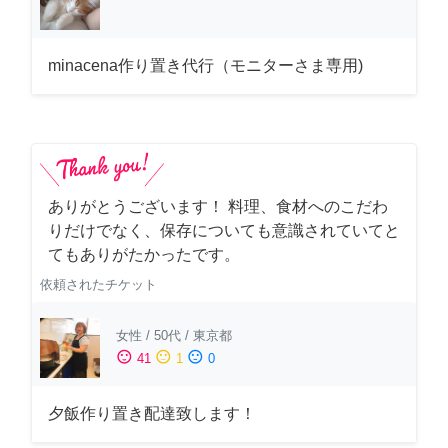
minacena作り置き代行（モニターさま専用)
ありがとうございます！ 料理、食材へのこだわ
りだけでなく、保存についても意識されていてと
てもありがたかったです。
依頼されたチケット
女性
/
50代
/
東京都
sentiment_satisfied
sentiment_neutral
sentiment_dissatisfied
41
1
0
夕飯作り置き配達致します！