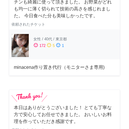
チンも綺麗に使って頂きました。 お野菜がどれ
も均一に薄く切られて技術の高さを感じれまし
た。 今日食べた分も美味しかったです。
依頼されたチケット
女性
/
40代
/
東京都
sentiment_satisfied
sentiment_neutral
sentiment_dissatisfied
172
5
1
minacena作り置き代行（モニターさま専用)
本日はありがとうございました！ とても丁寧な
方で安心してお任せできました。 おいしいお料
理を作っていただき感謝です。