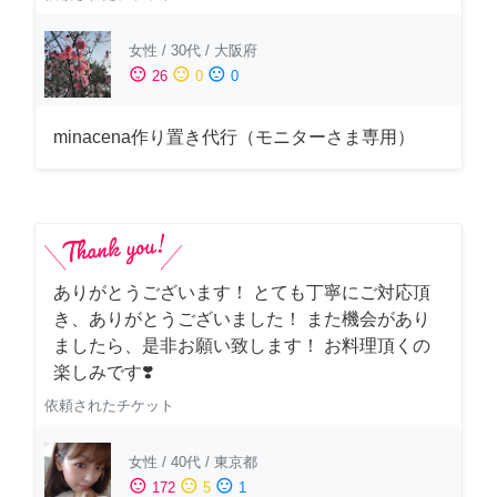
女性
/
30代
/
大阪府
sentiment_satisfied
sentiment_neutral
sentiment_dissatisfied
26
0
0
minacena作り置き代行（モニターさま専用）
ありがとうございます！ とても丁寧にご対応頂
き、ありがとうございました！ また機会があり
ましたら、是非お願い致します！ お料理頂くの
楽しみです❣️
依頼されたチケット
女性
/
40代
/
東京都
sentiment_satisfied
sentiment_neutral
sentiment_dissatisfied
172
5
1