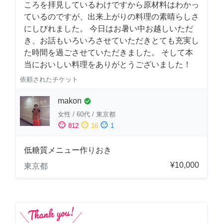
ころを拝見しているわけですから原材料はわかっ
ているのですが、出来上がりの料理の素晴らしさ
にしびれました。 今日はお暑い中お越しいただ
き、お話もいろいろさせていただきとても充実し
た時間を過ごさせていただきました。 そして本
当においしい料理をありがとうございました！
依頼されたチケット
makon
check_circle
女性
/
60代
/
東京都
sentiment_satisfied
sentiment_neutral
sentiment_dissatisfied
812
16
1
低糖質メニュー作りおき
¥10,000
東京都