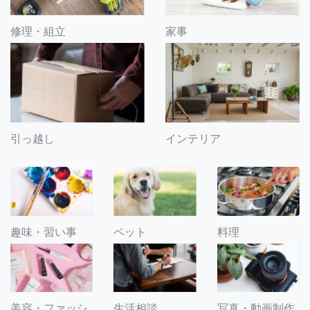
修理・組立
家事
引っ越し
インテリア
趣味・習い事
ペット
料理
美容・ファッシ
生活相談
写真・動画制作