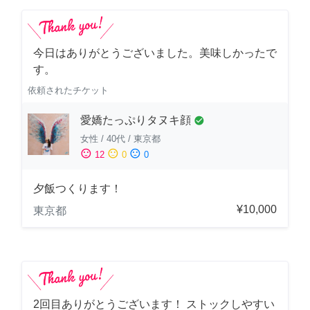
今日はありがとうございました。美味しかったで
す。
依頼されたチケット
愛嬌たっぷりタヌキ顔
check_circle
女性
/
40代
/
東京都
sentiment_satisfied
sentiment_neutral
sentiment_dissatisfied
12
0
0
夕飯つくります！
¥10,000
東京都
2回目ありがとうございます！ ストックしやすい