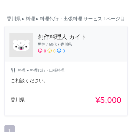
香川県
▸ 料理
▸ 料理代行・出張料理
サービス
1ページ目
創作料理人 カイト
男性
/
60代
/
香川県
sentiment_satisfied
sentiment_neutral
sentiment_dissatisfied
0
0
0
restaurant
料理
▸ 料理代行・出張料理
ご相談ください。
¥5,000
香川県
1