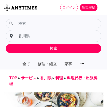
ログイン
新規登録
search
place
検索
more_horiz
全て
修理・組立
家事
TOP
▸
サービス
▸
香川県
▸
料理
▸
料理代行・出張料
理