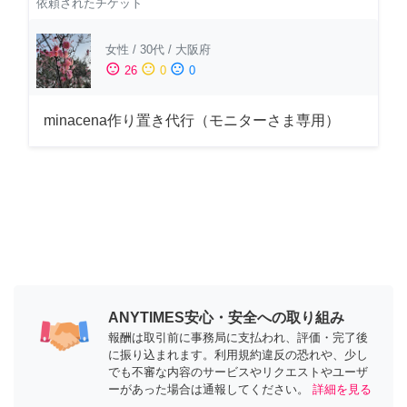
依頼されたチケット
女性
/
30代
/
大阪府
sentiment_satisfied
sentiment_neutral
sentiment_dissatisfied
26
0
0
minacena作り置き代行（モニターさま専用）
ANYTIMES安心・安全への取り組み
報酬は取引前に事務局に支払われ、評価・完了後
に振り込まれます。利用規約違反の恐れや、少し
でも不審な内容のサービスやリクエストやユーザ
ーがあった場合は通報してください。
詳細を見る