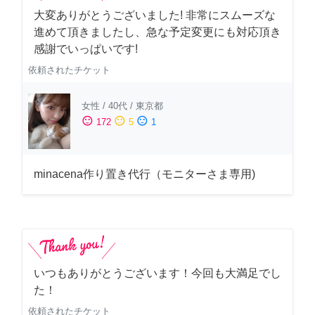
大変ありがとうございました! 非常にスムーズな
進めて頂きましたし、急な予定変更にも対応頂き
感謝でいっぱいです!
依頼されたチケット
女性
/
40代
/
東京都
sentiment_satisfied
sentiment_neutral
sentiment_dissatisfied
172
5
1
minacena作り置き代行（モニターさま専用)
いつもありがとうございます！今回も大満足でし
た！
依頼されたチケット