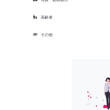
escalator_warning
高齢者
attachment
その他