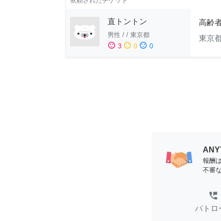
依頼されたチケット
直トントン
高齢
男性
/
/
東京都
東京
sentiment_satisfied
sentiment_neutral
sentiment_dissatisfied
3
0
0
AN
報酬
不審
perm_phone_msg
パトロ