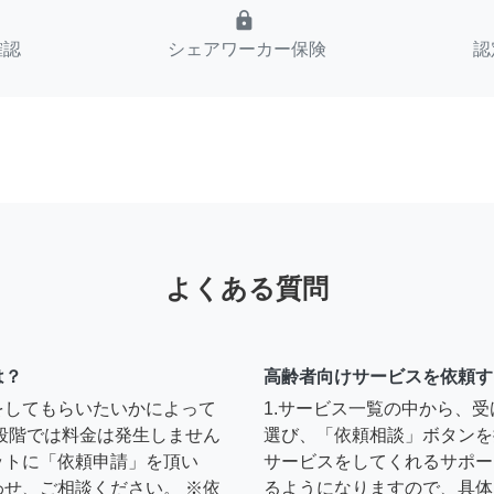
lock
確認
シェアワーカー保険
認
よくある質問
は？
高齢者向けサービスを依頼す
をしてもらいたいかによって
1.サービス一覧の中から、
段階では料金は発生しません
選び、「依頼相談」ボタンを
ットに「依頼申請」を頂い
サービスをしてくれるサポー
せ、ご相談ください。 ※依
るようになりますので、具体