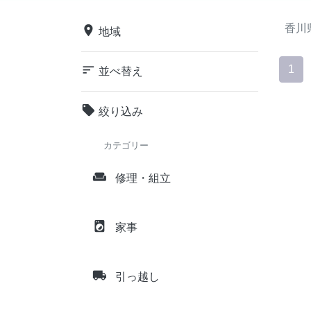
香川
place
地域
sort
1
並べ替え
local_offer
絞り込み
カテゴリー
weekend
修理・組立
local_laundry_service
家事
local_shipping
引っ越し