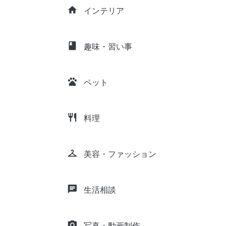
home
インテリア
class
趣味・習い事
pets
ペット
restaurant
料理
checkroom
美容・ファッション
chat
生活相談
camera_alt
写真・動画制作