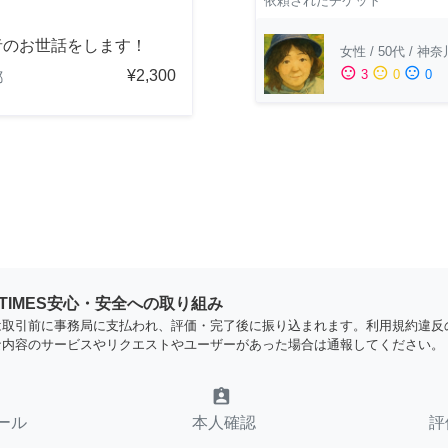
依頼されたチケット
者のお世話をします！
女性
/
50代
/
神奈
sentiment_satisfied
sentiment_neutral
sentiment_dissatisfied
¥2,300
3
0
0
都
YTIMES安心・安全への取り組み
は取引前に事務局に支払われ、評価・完了後に振り込まれます。利用規約違反
な内容のサービスやリクエストやユーザーがあった場合は通報してください。
assignment_ind
ール
本人確認
評