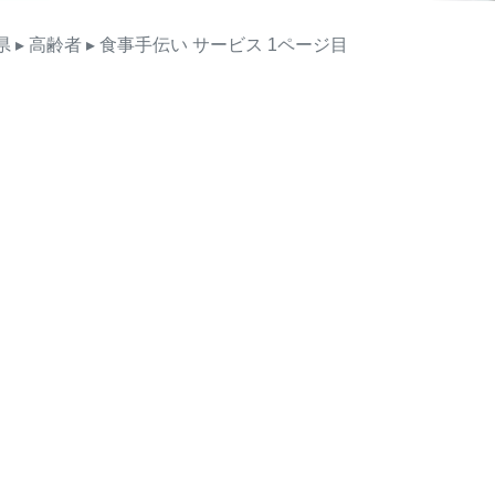
県
▸ 高齢者
▸ 食事手伝い
サービス
1ページ目