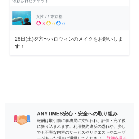
依頼されたチケット
女性
/
/
東京都
sentiment_satisfied
sentiment_neutral
sentiment_dissatisfied
3
0
0
28日(土)夕方〜ハロウィンのメイクをお願いしま
す！
ANYTIMES安心・安全への取り組み
報酬は取引前に事務局に支払われ、評価・完了後
に振り込まれます。利用規約違反の恐れや、少し
でも不審な内容のサービスやリクエストやユーザ
ーがあった場合は通報してください。
詳細を見る