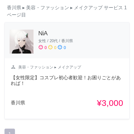
香川県
▸ 美容・ファッション
▸ メイクアップ
サービス
1
ページ目
NiA
女性
/
20代
/
香川県
sentiment_satisfied
sentiment_neutral
sentiment_dissatisfied
0
0
0
checkroom
美容・ファッション
▸ メイクアップ
【女性限定】コスプレ初心者歓迎！お困りごとがあ
れば！
¥3,000
香川県