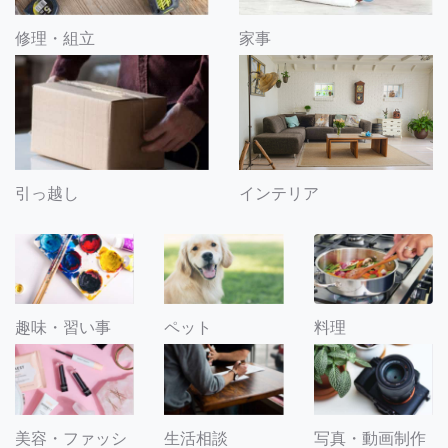
修理・組立
家事
引っ越し
インテリア
趣味・習い事
ペット
料理
美容・ファッシ
生活相談
写真・動画制作