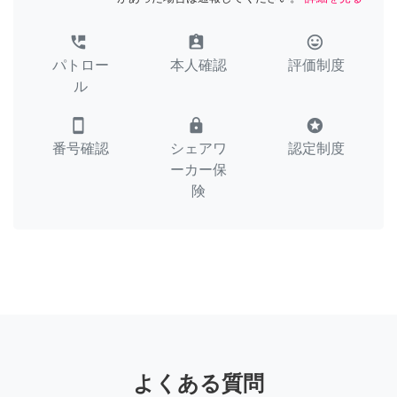
perm_phone_msg
assignment_ind
tag_faces
パトロー
本人確認
評価制度
ル
smartphone
lock
stars
番号確認
シェアワ
認定制度
ーカー保
険
よくある質問