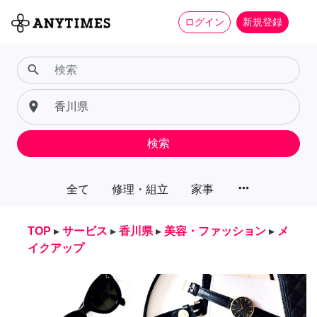
ログイン
新規登録
search
place
検索
more_horiz
全て
修理・組立
家事
TOP
▸
サービス
▸
香川県
▸
美容・ファッション
▸
メ
イクアップ