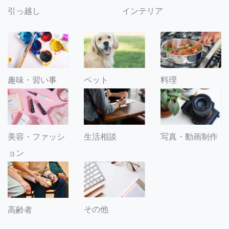
引っ越し
インテリア
趣味・習い事
ペット
料理
美容・ファッシ
生活相談
写真・動画制作
ョン
その他
高齢者