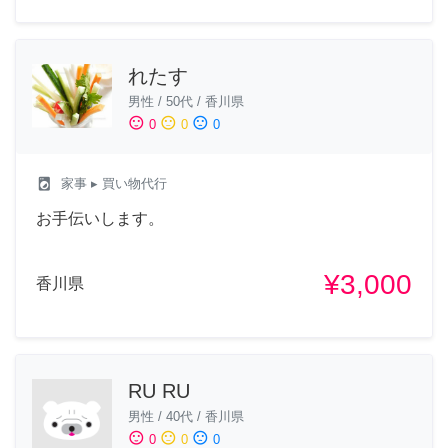
れたす
男性
/
50代
/
香川県
sentiment_satisfied
sentiment_neutral
sentiment_dissatisfied
0
0
0
local_laundry_service
家事
▸ 買い物代行
お手伝いします。
¥3,000
香川県
RU RU
男性
/
40代
/
香川県
sentiment_satisfied
sentiment_neutral
sentiment_dissatisfied
0
0
0