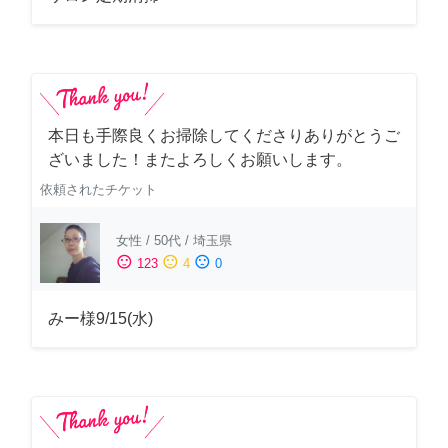
本日も手際良くお掃除してくださりありがとうご
ざいました！またよろしくお願いします。
依頼されたチケット
女性
/
50代
/
埼玉県
sentiment_satisfied
sentiment_neutral
sentiment_dissatisfied
123
4
0
みー様9/15(水)