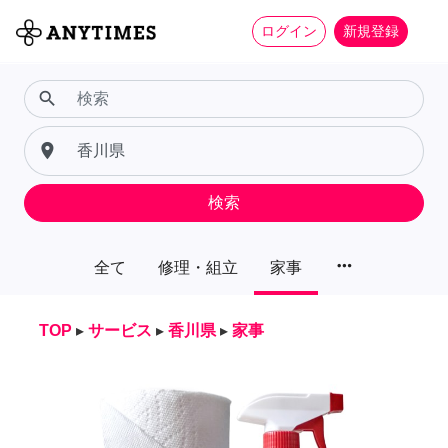
ログイン
新規登録
search
place
検索
more_horiz
全て
修理・組立
家事
TOP
▸
サービス
▸
香川県
▸
家事