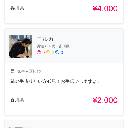
¥4,000
香川県
モルカ
男性
/
30代
/
香川県
sentiment_satisfied
sentiment_neutral
sentiment_dissatisfied
0
0
0
local_laundry_service
家事
▸ 運転代行
猫の手借りたい方必見！お手伝いしますよ。
¥2,000
香川県