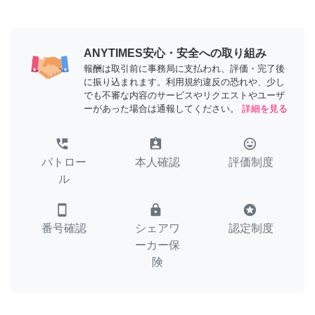
ANYTIMES安心・安全への取り組み
報酬は取引前に事務局に支払われ、評価・完了後
に振り込まれます。利用規約違反の恐れや、少し
でも不審な内容のサービスやリクエストやユーザ
ーがあった場合は通報してください。
詳細を見る
perm_phone_msg
assignment_ind
tag_faces
パトロー
本人確認
評価制度
ル
smartphone
lock
stars
番号確認
シェアワ
認定制度
ーカー保
険