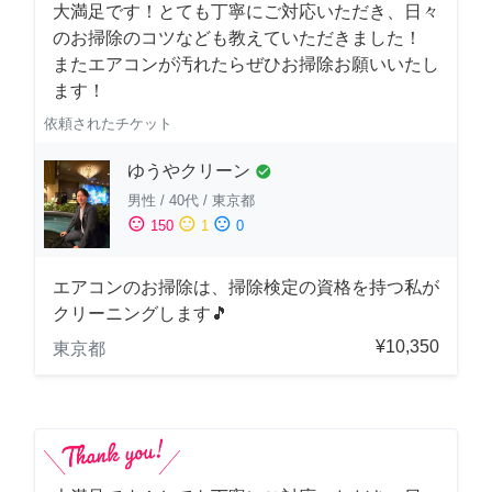
大満足です！とても丁寧にご対応いただき、日々
のお掃除のコツなども教えていただきました！
またエアコンが汚れたらぜひお掃除お願いいたし
ます！
依頼されたチケット
ゆうやクリーン
check_circle
男性
/
40代
/
東京都
sentiment_satisfied
sentiment_neutral
sentiment_dissatisfied
150
1
0
エアコンのお掃除は、掃除検定の資格を持つ私が
クリーニングします🎵
¥10,350
東京都