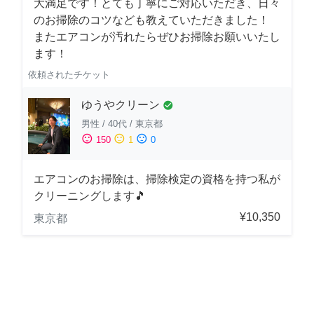
大満足です！とても丁寧にご対応いただき、日々
のお掃除のコツなども教えていただきました！
またエアコンが汚れたらぜひお掃除お願いいたし
ます！
依頼されたチケット
ゆうやクリーン
check_circle
男性
/
40代
/
東京都
sentiment_satisfied
sentiment_neutral
sentiment_dissatisfied
150
1
0
エアコンのお掃除は、掃除検定の資格を持つ私が
クリーニングします🎵
¥10,350
東京都