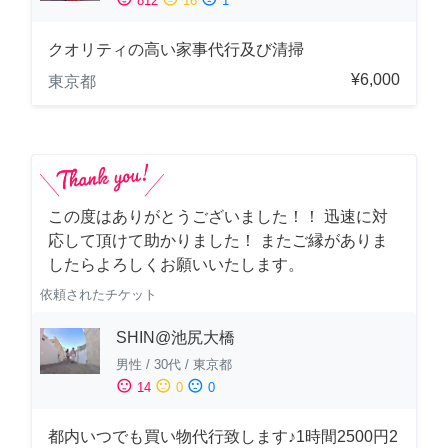
812
16
1
クオリティの高い家事代行及び清掃
¥6,000
東京都
この度はありがとうございました！！ 迅速に対
応して頂けて助かりました！ またご縁がありま
したらよろしくお願いいたします。
依頼されたチケット
SHIN@池尻大橋
男性
/
30代
/
東京都
sentiment_satisfied
sentiment_neutral
sentiment_dissatisfied
14
0
0
都内いつでも買い物代行致します♪1時間2500円2