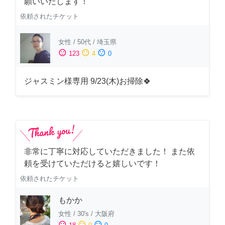
願いいたします！
依頼されたチケット
女性
/
50代
/
埼玉県
sentiment_satisfied
sentiment_neutral
sentiment_dissatisfied
123
4
0
ジャスミン様専用 9/23(木)お掃除🍀
非常に丁寧に対応していただきました！ また依
頼を受けていただけると嬉しいです！
依頼されたチケット
もかか
女性
/
30's
/
大阪府
sentiment_satisfied
sentiment_neutral
sentiment_dissatisfied