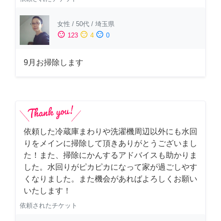
女性
/
50代
/
埼玉県
sentiment_satisfied
sentiment_neutral
sentiment_dissatisfied
123
4
0
9月お掃除します
依頼した冷蔵庫まわりや洗濯機周辺以外にも水回
りをメインに掃除して頂きありがとうございまし
た！また、掃除にかんするアドバイスも助かりま
した。水回りがピカピカになって家が過ごしやす
くなりました。また機会があればよろしくお願い
いたします！
依頼されたチケット