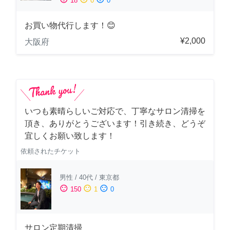
18
0
0
お買い物代行します！😊
¥2,000
大阪府
いつも素晴らしいご対応で、丁寧なサロン清掃を
頂き、ありがとうございます！引き続き、どうぞ
宜しくお願い致します！
依頼されたチケット
男性
/
40代
/
東京都
sentiment_satisfied
sentiment_neutral
sentiment_dissatisfied
150
1
0
サロン定期清掃