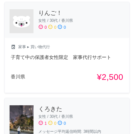
りんご！
女性
/
30代
/
香川県
sentiment_satisfied
sentiment_neutral
sentiment_dissatisfied
0
0
0
local_laundry_service
家事
▸ 買い物代行
子育て中の保護者女性限定 家事代行サポート
¥2,500
香川県
くろきた
女性
/
30代
/
香川県
sentiment_satisfied
sentiment_neutral
sentiment_dissatisfied
1
0
0
メッセージ平均返信時間: 3時間以内