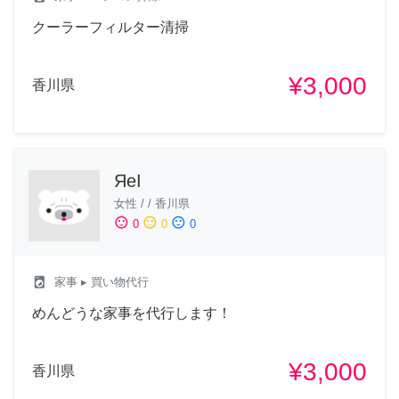
クーラーフィルター清掃
¥3,000
香川県
ЯеI
女性
/
/
香川県
sentiment_satisfied
sentiment_neutral
sentiment_dissatisfied
0
0
0
local_laundry_service
家事
▸ 買い物代行
めんどうな家事を代行します！
¥3,000
香川県