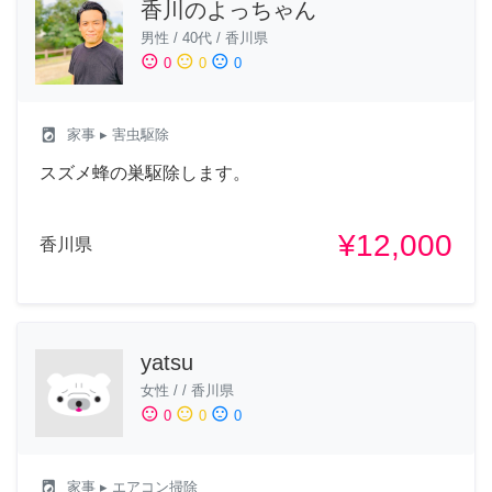
香川のよっちゃん
男性
/
40代
/
香川県
sentiment_satisfied
sentiment_neutral
sentiment_dissatisfied
0
0
0
local_laundry_service
家事
▸ 害虫駆除
スズメ蜂の巣駆除します。
¥12,000
香川県
yatsu
女性
/
/
香川県
sentiment_satisfied
sentiment_neutral
sentiment_dissatisfied
0
0
0
local_laundry_service
家事
▸ エアコン掃除