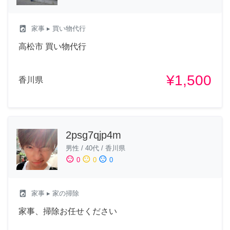
local_laundry_service
家事
▸ 買い物代行
高松市 買い物代行
¥1,500
香川県
2psg7qjp4m
男性
/
40代
/
香川県
sentiment_satisfied
sentiment_neutral
sentiment_dissatisfied
0
0
0
local_laundry_service
家事
▸ 家の掃除
家事、掃除お任せください