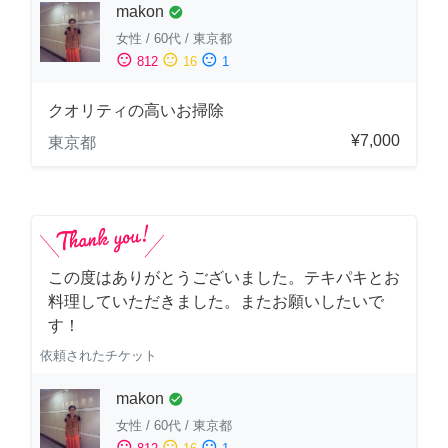
makon
check_circle
女性
/
60代
/
東京都
sentiment_satisfied
sentiment_neutral
sentiment_dissatisfied
812
16
1
クオリティの高いお掃除
¥7,000
東京都
この度はありがとうございました。テキパキとお
料理していただきました。またお願いしたいで
す！
依頼されたチケット
makon
check_circle
女性
/
60代
/
東京都
sentiment_satisfied
sentiment_neutral
sentiment_dissatisfied