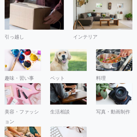
引っ越し
インテリア
趣味・習い事
ペット
料理
美容・ファッシ
生活相談
写真・動画制作
ョン