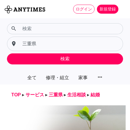
ログイン
新規登録
search
place
検索
more_horiz
全て
修理・組立
家事
TOP
▸
サービス
▸
三重県
▸
生活相談
▸
結婚