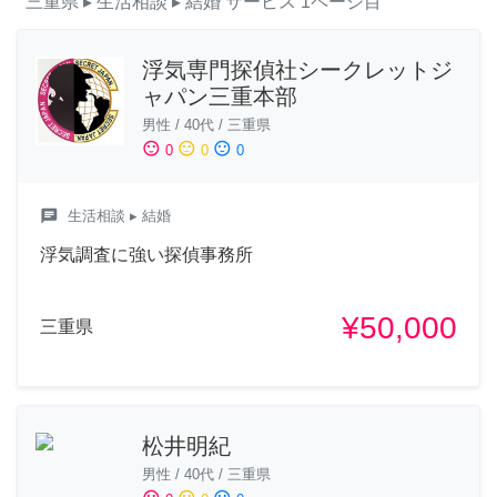
三重県
▸ 生活相談
▸ 結婚
サービス
1ページ目
浮気専門探偵社シークレットジ
ャパン三重本部
男性
/
40代
/
三重県
sentiment_satisfied
sentiment_neutral
sentiment_dissatisfied
0
0
0
chat
生活相談
▸ 結婚
浮気調査に強い探偵事務所
¥50,000
三重県
松井明紀
男性
/
40代
/
三重県