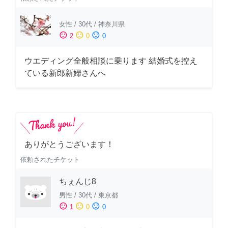
女性
/
30代
/
神奈川県
sentiment_satisfied
sentiment_neutral
sentiment_dissatisfied
2
0
0
ウエディング全般相談に乗ります 結婚式を控え
ている新郎新婦さんへ
ありがとうございます！
依頼されたチケット
ちぇんじ8
男性
/
30代
/
東京都
sentiment_satisfied
sentiment_neutral
sentiment_dissatisfied
1
0
0