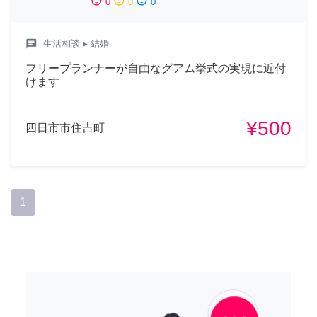
sentiment_satisfied
sentiment_neutral
sentiment_dissatisfied
0
0
0
chat
生活相談
▸ 結婚
フリープランナーが自由なグアム挙式の実現に近付
けます
¥500
四日市市住吉町
1