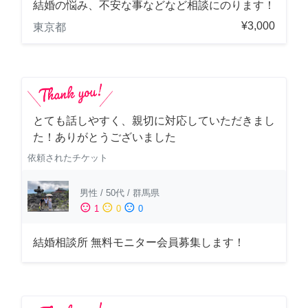
結婚の悩み、不安な事などなど相談にのります！
¥3,000
東京都
とても話しやすく、親切に対応していただきまし
た！ありがとうございました
依頼されたチケット
男性
/
50代
/
群馬県
sentiment_satisfied
sentiment_neutral
sentiment_dissatisfied
1
0
0
結婚相談所 無料モニター会員募集します！