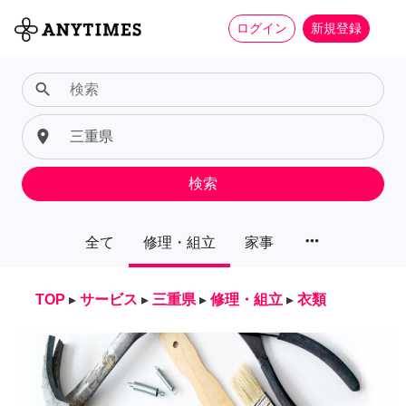
ログイン
新規登録
search
place
検索
more_horiz
全て
修理・組立
家事
TOP
▸
サービス
▸
三重県
▸
修理・組立
▸
衣類