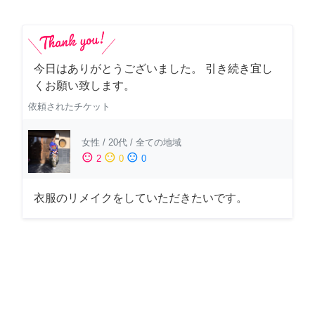
今日はありがとうございました。 引き続き宜し
くお願い致します。
依頼されたチケット
女性
/
20代
/
全ての地域
sentiment_satisfied
sentiment_neutral
sentiment_dissatisfied
2
0
0
衣服のリメイクをしていただきたいです。