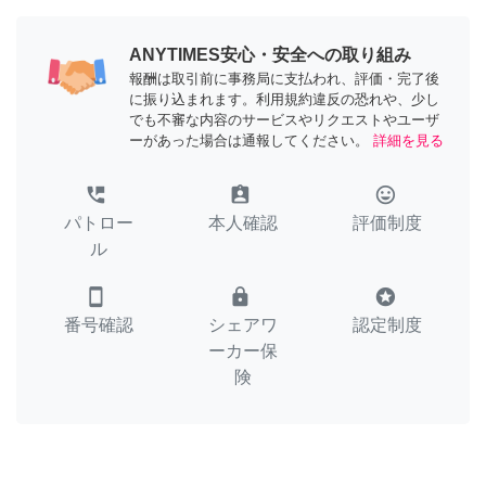
ANYTIMES安心・安全への取り組み
報酬は取引前に事務局に支払われ、評価・完了後
に振り込まれます。利用規約違反の恐れや、少し
でも不審な内容のサービスやリクエストやユーザ
ーがあった場合は通報してください。
詳細を見る
perm_phone_msg
assignment_ind
tag_faces
パトロー
本人確認
評価制度
ル
smartphone
lock
stars
番号確認
シェアワ
認定制度
ーカー保
険