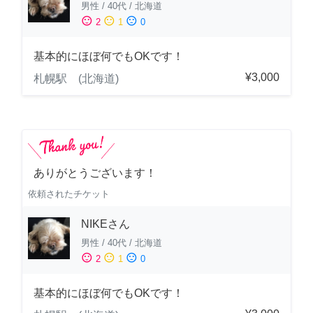
男性
/
40代
/
北海道
sentiment_satisfied
sentiment_neutral
sentiment_dissatisfied
2
1
0
基本的にほぼ何でもOKです！
¥3,000
札幌駅 (北海道)
ありがとうございます！
依頼されたチケット
NIKEさん
男性
/
40代
/
北海道
sentiment_satisfied
sentiment_neutral
sentiment_dissatisfied
2
1
0
基本的にほぼ何でもOKです！