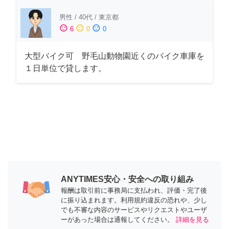
男性
/
40代
/
東京都
sentiment_satisfied
sentiment_neutral
sentiment_dissatisfied
6
0
0
大型バイク可 野毛山動物園近くのバイク車庫を
１日単位で貸します。
ANYTIMES安心・安全への取り組み
報酬は取引前に事務局に支払われ、評価・完了後
に振り込まれます。利用規約違反の恐れや、少し
でも不審な内容のサービスやリクエストやユーザ
ーがあった場合は通報してください。
詳細を見る