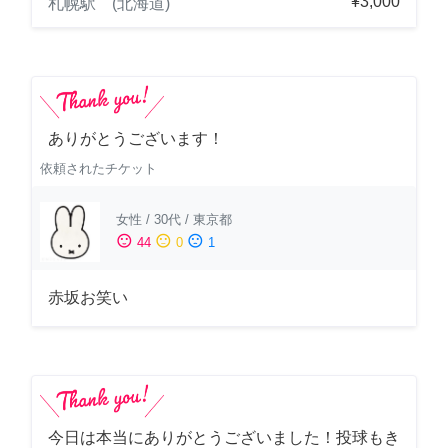
¥3,000
札幌駅 (北海道)
ありがとうございます！
依頼されたチケット
女性
/
30代
/
東京都
sentiment_satisfied
sentiment_neutral
sentiment_dissatisfied
44
0
1
赤坂お笑い
今日は本当にありがとうございました！投球もき