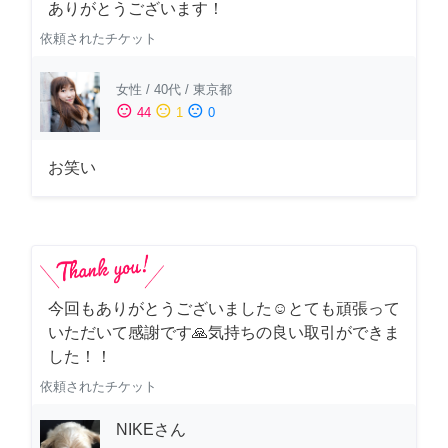
ありがとうございます！
依頼されたチケット
女性
/
40代
/
東京都
sentiment_satisfied
sentiment_neutral
sentiment_dissatisfied
44
1
0
お笑い
今回もありがとうございました☺️とても頑張って
いただいて感謝です🙏気持ちの良い取引ができま
した！！
依頼されたチケット
NIKEさん