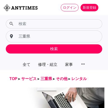
ログイン
新規登録
search
place
検索
more_horiz
全て
修理・組立
家事
TOP
▸
サービス
▸
三重県
▸
その他
▸
レンタル