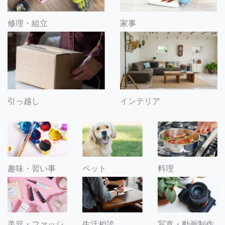
修理・組立
家事
引っ越し
インテリア
趣味・習い事
ペット
料理
美容・ファッシ
生活相談
写真・動画制作