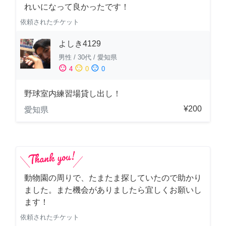
れいになって良かったです！
依頼されたチケット
よしき4129
男性
/
30代
/
愛知県
sentiment_satisfied
sentiment_neutral
sentiment_dissatisfied
4
0
0
野球室内練習場貸し出し！
¥200
愛知県
動物園の周りで、たまたま探していたので助かり
ました。また機会がありましたら宜しくお願いし
ます！
依頼されたチケット