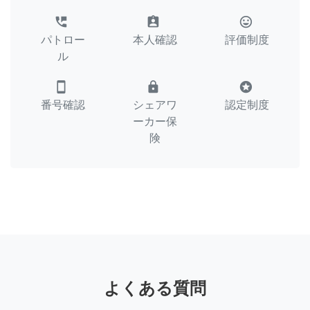
perm_phone_msg
assignment_ind
tag_faces
パトロー
本人確認
評価制度
ル
smartphone
lock
stars
番号確認
シェアワ
認定制度
ーカー保
険
よくある質問