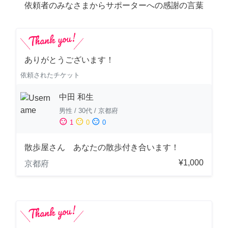
依頼者のみなさまからサポーターへの感謝の言葉
ありがとうございます！
依頼されたチケット
中田 和生
男性
/
30代
/
京都府
sentiment_satisfied
sentiment_neutral
sentiment_dissatisfied
1
0
0
散歩屋さん あなたの散歩付き合います！
¥1,000
京都府