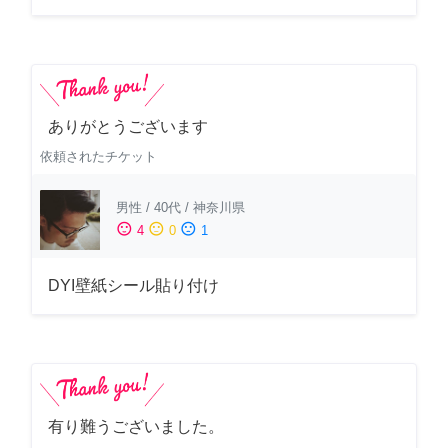
ありがとうございます
依頼されたチケット
男性
/
40代
/
神奈川県
sentiment_satisfied
sentiment_neutral
sentiment_dissatisfied
4
0
1
DYI壁紙シール貼り付け
有り難うございました。