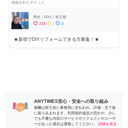
依頼されたチケット
男性
/
60代
/
東京都
sentiment_satisfied
sentiment_neutral
sentiment_dissatisfied
219
1
3
★新宿でDIYリフォームできる方募集！★
ANYTIMES安心・安全への取り組み
報酬は取引前に事務局に支払われ、評価・完了後
に振り込まれます。利用規約違反の恐れや、少し
でも不審な内容のサービスやリクエストやユーザ
ーがあった場合は通報してください。
詳細を見る