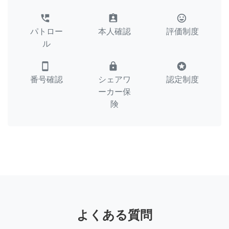
perm_phone_msg
assignment_ind
tag_faces
パトロー
本人確認
評価制度
ル
smartphone
lock
stars
番号確認
シェアワ
認定制度
ーカー保
険
よくある質問