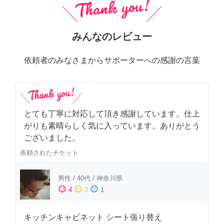
みんなのレビュー
依頼者のみなさまからサポーターへの感謝の言葉
とても丁寧に対応して頂き感謝しています。仕上
がりも素晴らしく気に入っています。ありがとう
ございました。
依頼されたチケット
男性
/
40代
/
神奈川県
sentiment_satisfied
sentiment_neutral
sentiment_dissatisfied
4
0
1
キッチンキャビネット シート張り替え