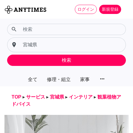
ログイン
新規登録
search
place
検索
more_horiz
全て
修理・組立
家事
TOP
▸
サービス
▸
宮城県
▸
インテリア
▸
観葉植物ア
ドバイス