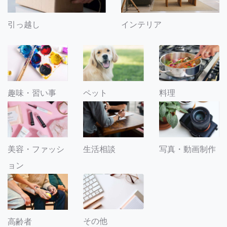
引っ越し
インテリア
趣味・習い事
ペット
料理
美容・ファッシ
生活相談
写真・動画制作
ョン
その他
高齢者