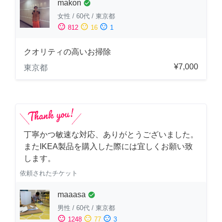
makon
check_circle
女性
/
60代
/
東京都
sentiment_satisfied
sentiment_neutral
sentiment_dissatisfied
812
16
1
クオリティの高いお掃除
¥7,000
東京都
丁寧かつ敏速な対応、ありがとうございました。
またIKEA製品を購入した際には宜しくお願い致
します。
依頼されたチケット
maaasa
check_circle
男性
/
60代
/
東京都
sentiment_satisfied
sentiment_neutral
sentiment_dissatisfied
1248
77
3