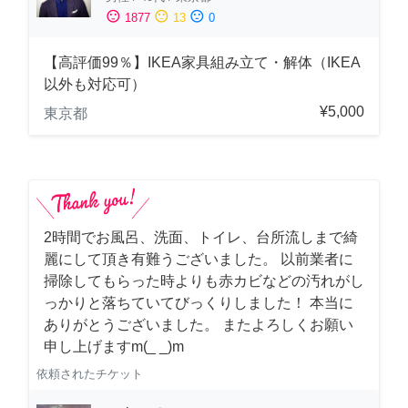
sentiment_satisfied
sentiment_neutral
sentiment_dissatisfied
1877
13
0
【高評価99％】IKEA家具組み立て・解体（IKEA
以外も対応可）
¥5,000
東京都
2時間でお風呂、洗面、トイレ、台所流しまで綺
麗にして頂き有難うございました。 以前業者に
掃除してもらった時よりも赤カビなどの汚れがし
っかりと落ちていてびっくりしました！ 本当に
ありがとうございました。 またよろしくお願い
申し上げますm(_ _)m
依頼されたチケット