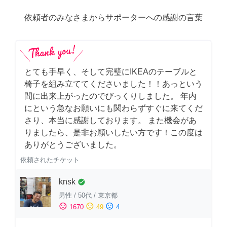
依頼者のみなさまからサポーターへの感謝の言葉
とても手早く、そして完璧にIKEAのテーブルと
椅子を組み立ててくださいました！！あっという
間に出来上がったのでびっくりしました。 年内
にという急なお願いにも関わらずすぐに来てくだ
さり、本当に感謝しております。 また機会があ
りましたら、是非お願いしたい方です！この度は
ありがとうございました。
依頼されたチケット
knsk
check_circle
男性
/
50代
/
東京都
sentiment_satisfied
sentiment_neutral
sentiment_dissatisfied
1670
49
4