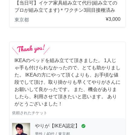
【当日可】イケア家具組み立て代行(組み立ての
プロが組み立てます)＊ワクチン3回目接種済み
¥3,000
東京都
IKEAのベッドを組み立てて頂きました。 1人じ
ゃ手も付けられなかったので、とても助かりまし
た。 IKEAの方にやって頂くよりも、お手頃な値
段でして頂け、取り掛かりも早くてやりがさんに
お願いして良かったです。 また、機会がありま
したら、利用させて頂きたいと思います。 あり
がとうございました！
依頼されたチケット
やりが【IKEA認定】
check_circle
男性
/
40代
/
東京都