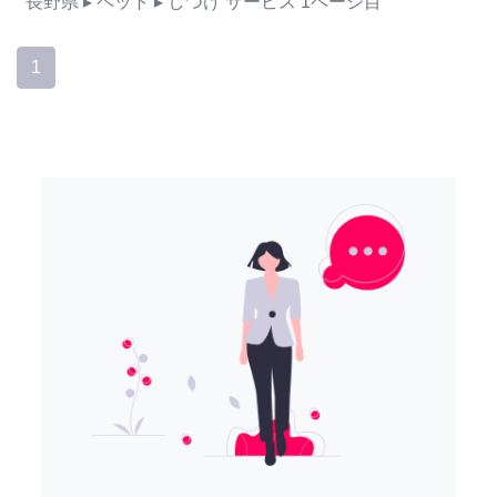
長野県
▸ ペット
▸ しつけ
サービス
1ページ目
1