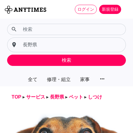
ログイン
新規登録
search
place
検索
more_horiz
全て
修理・組立
家事
TOP
▸
サービス
▸
長野県
▸
ペット
▸
しつけ