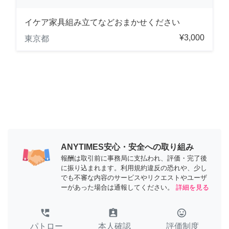
イケア家具組み立てなどおまかせください
¥3,000
東京都
ANYTIMES安心・安全への取り組み
報酬は取引前に事務局に支払われ、評価・完了後
に振り込まれます。利用規約違反の恐れや、少し
でも不審な内容のサービスやリクエストやユーザ
ーがあった場合は通報してください。
詳細を見る
perm_phone_msg
assignment_ind
tag_faces
パトロー
本人確認
評価制度