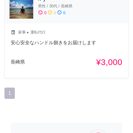
男性
/
30代
/
長崎県
sentiment_satisfied
sentiment_neutral
sentiment_dissatisfied
0
0
0
local_laundry_service
家事
▸ 運転代行
安心安全なハンドル捌きをお届けします
¥3,000
長崎県
1