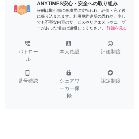
ANYTIMES安心・安全への取り組み
報酬は取引前に事務局に支払われ、評価・完了後
に振り込まれます。利用規約違反の恐れや、少し
でも不審な内容のサービスやリクエストやユーザ
ーがあった場合は通報してください。
詳細を見る
perm_phone_msg
assignment_ind
tag_faces
パトロー
本人確認
評価制度
ル
smartphone
lock
stars
番号確認
シェアワ
認定制度
ーカー保
険