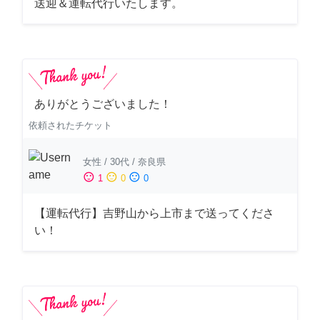
送迎＆運転代行いたします。
ありがとうございました！
依頼されたチケット
女性
/
30代
/
奈良県
sentiment_satisfied
sentiment_neutral
sentiment_dissatisfied
1
0
0
【運転代行】吉野山から上市まで送ってくださ
い！