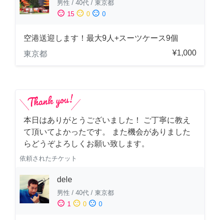
男性
/
40代
/
東京都
sentiment_satisfied
sentiment_neutral
sentiment_dissatisfied
15
0
0
空港送迎します！最大9人+スーツケース9個
¥1,000
東京都
本日はありがとうございました！ ご丁寧に教え
て頂いてよかったです。 また機会がありました
らどうぞよろしくお願い致します。
依頼されたチケット
dele
男性
/
40代
/
東京都
sentiment_satisfied
sentiment_neutral
sentiment_dissatisfied
1
0
0