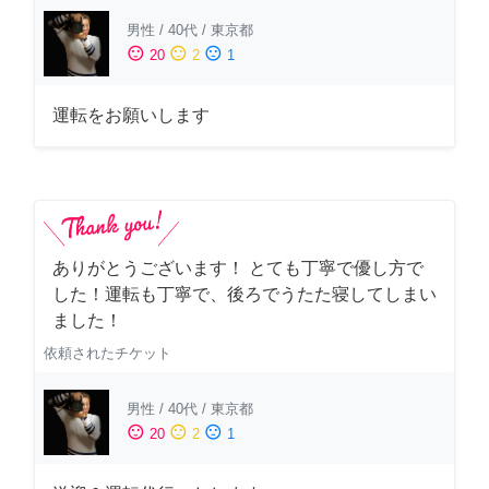
男性
/
40代
/
東京都
sentiment_satisfied
sentiment_neutral
sentiment_dissatisfied
20
2
1
運転をお願いします
ありがとうございます！ とても丁寧で優し方で
した！運転も丁寧で、後ろでうたた寝してしまい
ました！
依頼されたチケット
男性
/
40代
/
東京都
sentiment_satisfied
sentiment_neutral
sentiment_dissatisfied
20
2
1