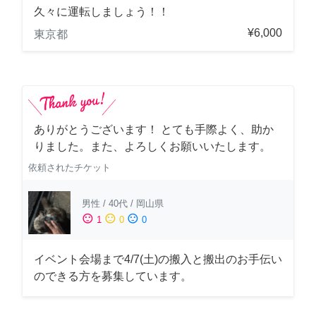
久々に運転しましょう！！
¥6,000
東京都
ありがとうございます！ とても手際よく、助か
りました。また、よろしくお願いいたします。
依頼されたチケット
男性
/
40代
/
岡山県
sentiment_satisfied
sentiment_neutral
sentiment_dissatisfied
1
0
0
イベント会場まで4/7(土)の搬入と搬出のお手伝い
のできる方を募集しています。