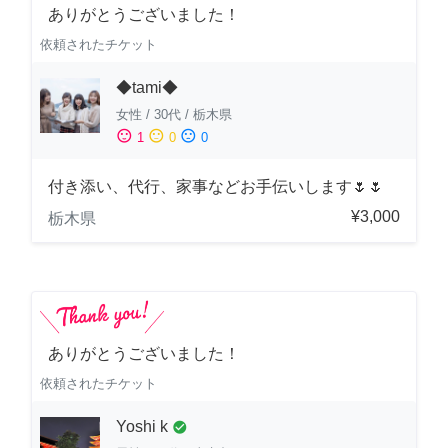
ありがとうございました！
依頼されたチケット
◆tami◆
女性
/
30代
/
栃木県
sentiment_satisfied
sentiment_neutral
sentiment_dissatisfied
1
0
0
付き添い、代行、家事などお手伝いします🌷🌷
¥3,000
栃木県
ありがとうございました！
依頼されたチケット
Yoshi k
check_circle