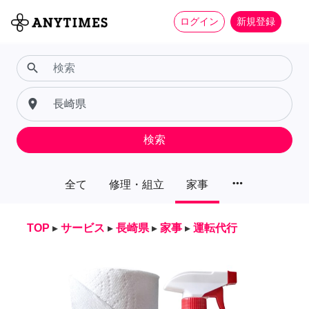
ログイン
新規登録
search
place
検索
more_horiz
全て
修理・組立
家事
TOP
▸
サービス
▸
長崎県
▸
家事
▸
運転代行