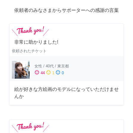
依頼者のみなさまからサポーターへの感謝の言葉
非常に助かりました!
依頼されたチケット
女性
/
40代
/
東京都
sentiment_satisfied
sentiment_neutral
sentiment_dissatisfied
44
1
0
絵が好きな方絵画のモデルになっていただけませ
んか