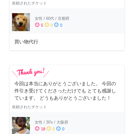
依頼されたチケット
女性
/
60代
/
京都府
sentiment_satisfied
sentiment_neutral
sentiment_dissatisfied
5
0
0
買い物代行
今回は本当にありがとうございました。 今回の
件引き受けてくださっただけでも とても感謝し
ています。 どうもありがとうございました！
依頼されたチケット
女性
/
30's
/
大阪府
sentiment_satisfied
sentiment_neutral
sentiment_dissatisfied
18
0
0