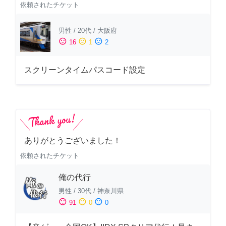
依頼されたチケット
男性
/
20代
/
大阪府
sentiment_satisfied
sentiment_neutral
sentiment_dissatisfied
16
1
2
スクリーンタイムパスコード設定
ありがとうございました！
依頼されたチケット
俺の代行
男性
/
30代
/
神奈川県
sentiment_satisfied
sentiment_neutral
sentiment_dissatisfied
91
0
0