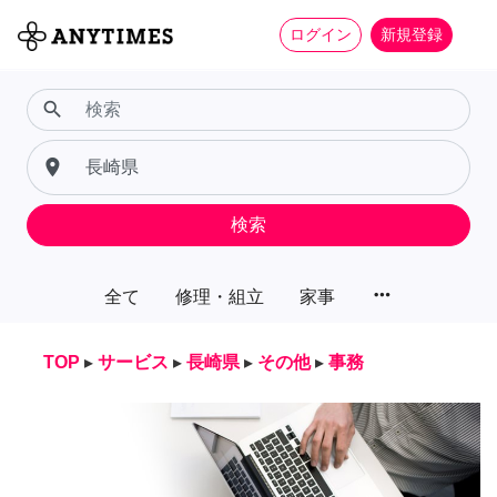
ログイン
新規登録
search
place
検索
more_horiz
全て
修理・組立
家事
TOP
▸
サービス
▸
長崎県
▸
その他
▸
事務