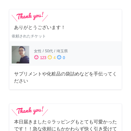
ありがとうございます！
依頼されたチケット
女性
/
50代
/
埼玉県
sentiment_satisfied
sentiment_neutral
sentiment_dissatisfied
123
4
0
サプリメントや化粧品の袋詰めなどを手伝ってく
ださい
本日届きました☺️ラッピングもとても可愛かった
です！！急な依頼にもかかわらず快く引き受けて