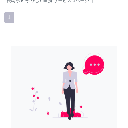
長崎県
▸ その他
▸ 事務
サービス
1ページ目
1