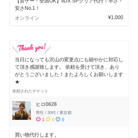
【音ゲー・全国OK】IIDX SPクリア代行！早さ・
安さNo.1！
¥1,000
オンライン
当日になっても沢山の変更点にも細やかに対応し
て頂き感謝致します。 依頼を受けて頂き、あり
がとうございました！またよろしくお願いします
★
依頼されたチケット
ヒロ0628
男性
/
30代
/
東京都
sentiment_satisfied
sentiment_neutral
sentiment_dissatisfied
1
0
0
買い物代行します。