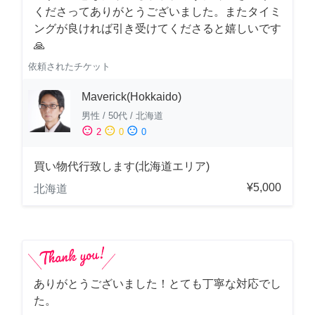
くださってありがとうございました。またタイミ
ングが良ければ引き受けてくださると嬉しいです
🙏
依頼されたチケット
Maverick(Hokkaido)
男性
/
50代
/
北海道
sentiment_satisfied
sentiment_neutral
sentiment_dissatisfied
2
0
0
買い物代行致します(北海道エリア)
¥5,000
北海道
ありがとうございました！とても丁寧な対応でし
た。