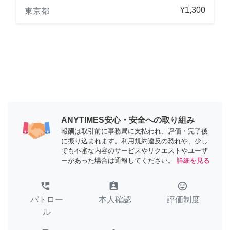
¥1,300
東京都
ANYTIMES安心・安全への取り組み
報酬は取引前に事務局に支払われ、評価・完了後
に振り込まれます。利用規約違反の恐れや、少し
でも不審な内容のサービスやリクエストやユーザ
ーがあった場合は通報してください。
詳細を見る
perm_phone_msg
assignment_ind
tag_faces
パトロー
本人確認
評価制度
ル