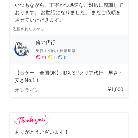
いつもながら、丁寧かつ迅速なご対応に感謝して
おります。 お世話になりました。 またご依頼を
させていただきます。
依頼されたチケット
俺の代行
男性
/
30代
/
神奈川県
sentiment_satisfied
sentiment_neutral
sentiment_dissatisfied
91
0
0
【音ゲー・全国OK】IIDX SPクリア代行！早さ・
安さNo.1！
¥1,000
オンライン
ありがとうございます！