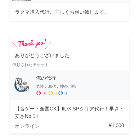
ラクマ購入代行、宜しくお願い致します。
ありがとうございました！
依頼されたチケット
俺の代行
男性
/
30代
/
神奈川県
sentiment_satisfied
sentiment_neutral
sentiment_dissatisfied
91
0
0
【音ゲー・全国OK】IIDX SPクリア代行！早さ・
安さNo.1！
¥1,000
オンライン