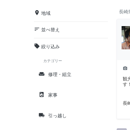
長崎
place
地域
sort
並べ替え
local_offer
絞り込み
カテゴリー
camera_alt
weekend
修理・組立
観
す
local_laundry_service
家事
長
local_shipping
引っ越し