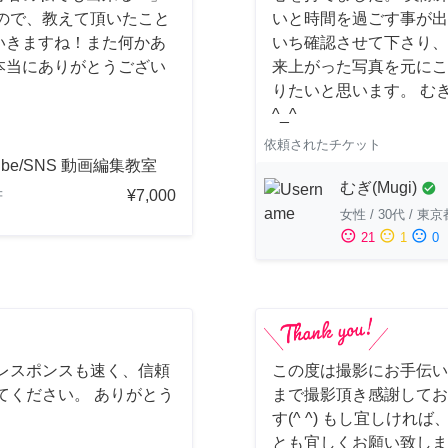
ので、教えて頂いたこと
いと時間を過ごす事が出
いきますね！また何かあ
いち確認させて下さり、
本当にありがとうござい
来上がった写真を元にこ
りたいと思います。 む
^_^
依頼されたチケット
ube/SNS 動画編集教室
むぎ(Mugi)
check_circle
¥7,000
府
女性
/
30代
/
東京
sentiment_satisfied
sentiment_neutral
sentiment_dissatisfied
21
1
0
レスポンスも速く、信頼
この度は撮影にお手伝い
てください。 ありがとう
まで撮影頂き感謝してお
す(^ ^) もし宜しけ
とも宜しくお願い致しま