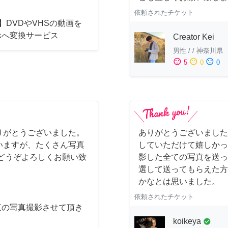
依頼されたチケット
】DVDやVHSの動画を
ホへ変換サービス
Creator Kei
男性
/
/
神奈川県
sentiment_satisfied
sentiment_neutral
sentiment_dissatisfied
5
0
0
りがとうございました。
ありがとうございました
いますが、たくさん写真
していただけて嬉しかっ
どうぞよろしくお願い致
影した全ての写真を送っ
選して送ってもらえた方
かなとは思いました。
依頼されたチケット
三の写真撮影させて頂き
。
koikeya
check_circle