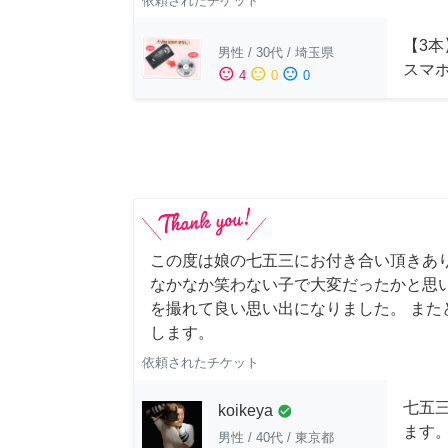
依頼されたチケット
【3本
男性
/
30代
/
埼玉県
スマ
sentiment_satisfied
sentiment_neutral
sentiment_dissatisfied
4
0
0
この度は娘の七五三にお付き合い頂きあ
なかなか笑わない子で大変だったかと思
を撮れて良い思い出になりました。 また
します。
依頼されたチケット
七五
koikeya
check_circle
ます
男性
/
40代
/
東京都