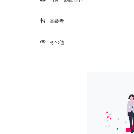
escalator_warning
高齢者
attachment
その他