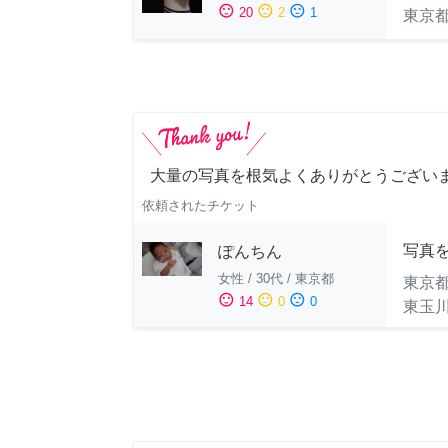
sentiment_satisfied
sentiment_neutral
sentiment_dissatisfied
20
2
1
東京
大量の写真を根気よくありがとうござい
依頼されたチケット
写真
ぽんちん
女性
/
30代
/
東京都
東京
sentiment_satisfied
sentiment_neutral
sentiment_dissatisfied
14
0
0
東玉