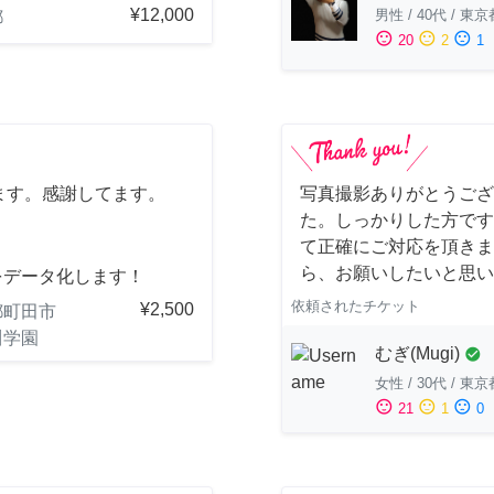
¥12,000
男性
/
40代
/
東京
都
sentiment_satisfied
sentiment_neutral
sentiment_dissatisfied
20
2
1
ます。感謝してます。
写真撮影ありがとうござ
た。しっかりした方です
て正確にご対応を頂きま
ら、お願いしたいと思い
をデータ化します！
依頼されたチケット
¥2,500
都町田市
川学園
むぎ(Mugi)
check_circle
女性
/
30代
/
東京
sentiment_satisfied
sentiment_neutral
sentiment_dissatisfied
21
1
0