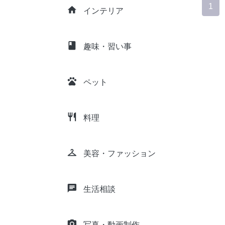
1
home
インテリア
class
趣味・習い事
pets
ペット
restaurant
料理
checkroom
美容・ファッション
chat
生活相談
camera_alt
写真・動画制作