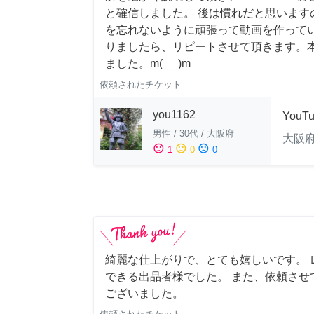
と確信しました。 後は慣れだと思います
を忘れないように頑張って動画を作って
りましたら、リピートさせて頂きます。
ました。m(_ _)m
依頼されたチケット
you1162
YouT
男性
/
30代
/
大阪府
大阪
sentiment_satisfied
sentiment_neutral
sentiment_dissatisfied
1
0
0
綺麗な仕上がりで、とても嬉しいです。 
できる出品者様でした。 また、依頼させ
ございました。