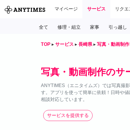
マイページ
サービス
リクエ
全て
修理・組立
家事
引っ越し
TOP
▸
サービス
▸
長崎県
▸
写真・動画制作
写真・動画制作のサ
ANYTIMES（エニタイムズ）では写真
す。アプリを使って簡単に依頼！日時や値段
相談対応しています。
サービスを提供する