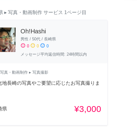
県
▸ 写真・動画制作
サービス
1ページ目
Oh!Hashi
男性
/
50代
/
長崎県
sentiment_satisfied
sentiment_neutral
sentiment_dissatisfied
0
0
0
メッセージ平均返信時間: 24時間以内
写真・動画制作
▸ 写真撮影
光地長崎の写真やご要望に応じたお写真撮りま
！
¥3,000
崎県