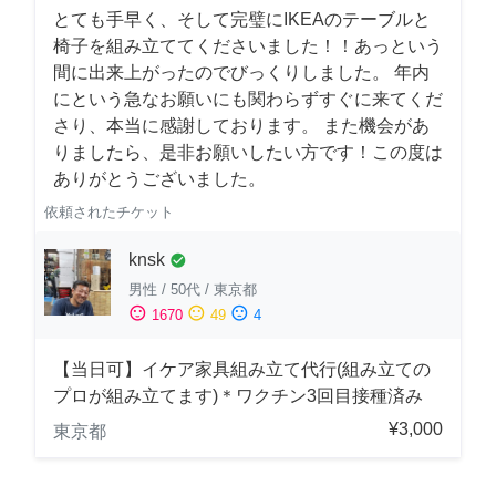
とても手早く、そして完璧にIKEAのテーブルと
椅子を組み立ててくださいました！！あっという
間に出来上がったのでびっくりしました。 年内
にという急なお願いにも関わらずすぐに来てくだ
さり、本当に感謝しております。 また機会があ
りましたら、是非お願いしたい方です！この度は
ありがとうございました。
依頼されたチケット
knsk
check_circle
男性
/
50代
/
東京都
sentiment_satisfied
sentiment_neutral
sentiment_dissatisfied
1670
49
4
【当日可】イケア家具組み立て代行(組み立ての
プロが組み立てます)＊ワクチン3回目接種済み
¥3,000
東京都