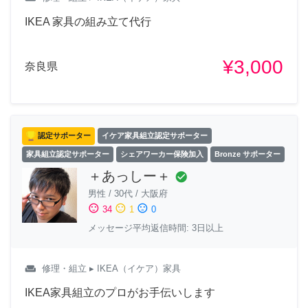
IKEA 家具の組み立て代行
¥3,000
奈良県
認定サポーター
イケア家具組立認定サポーター
家具組立認定サポーター
シェアワーカー保険加入
Bronze サポーター
＋あっしー＋
check_circle
男性
/
30代
/
大阪府
sentiment_satisfied
sentiment_neutral
sentiment_dissatisfied
34
1
0
メッセージ平均返信時間: 3日以上
weekend
修理・組立
▸ IKEA（イケア）家具
IKEA家具組立のプロがお手伝いします