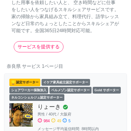
した用事を依頼したい人と、 空き時間などに仕事
をしたい人をつなげるスキルシェアサービスです。
家の掃除から家具組み立て、料理代行、語学レッス
ンなど日常のちょっとしたことからスキルシェアが
可能です。全国365日24時間対応可能。
サービスを提供する
奈良県
サービス
1ページ目
認定サポーター
イケア家具組立認定サポーター
シェアワーカー保険加入
ベルメゾン認定サポーター
Gold サポーター
ネルコンシェルジュ認定サポーター
りょーき
check_circle
男性
/
40代
/
大阪府
sentiment_satisfied
sentiment_neutral
sentiment_dissatisfied
984
49
5
メッセージ平均返信時間: 8時間以内