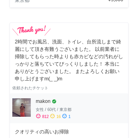
東京都
2時間でお風呂、洗面、トイレ、台所流しまで綺
麗にして頂き有難うございました。 以前業者に
掃除してもらった時よりも赤カビなどの汚れがし
っかりと落ちていてびっくりしました！ 本当に
ありがとうございました。 またよろしくお願い
申し上げますm(_ _)m
依頼されたチケット
makon
check_circle
女性
/
60代
/
東京都
sentiment_satisfied
sentiment_neutral
sentiment_dissatisfied
812
16
1
クオリティの高いお掃除