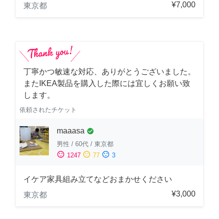
¥7,000
東京都
丁寧かつ敏速な対応、ありがとうございました。
またIKEA製品を購入した際には宜しくお願い致
します。
依頼されたチケット
maaasa
check_circle
男性
/
60代
/
東京都
sentiment_satisfied
sentiment_neutral
sentiment_dissatisfied
1247
77
3
イケア家具組み立てなどおまかせください
¥3,000
東京都