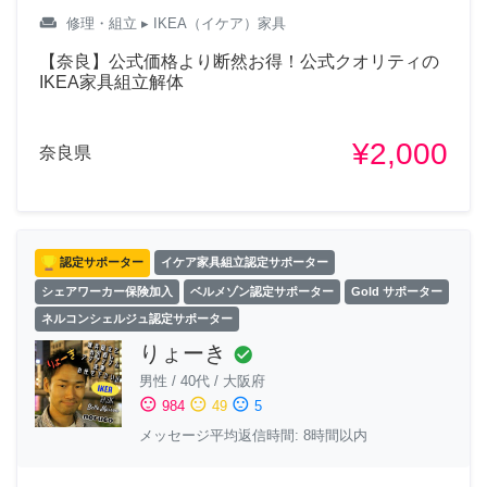
weekend
修理・組立
▸ IKEA（イケア）家具
【奈良】公式価格より断然お得！公式クオリティの
IKEA家具組立解体
¥2,000
奈良県
認定サポーター
イケア家具組立認定サポーター
シェアワーカー保険加入
ベルメゾン認定サポーター
Gold サポーター
ネルコンシェルジュ認定サポーター
りょーき
check_circle
男性
/
40代
/
大阪府
sentiment_satisfied
sentiment_neutral
sentiment_dissatisfied
984
49
5
メッセージ平均返信時間: 8時間以内