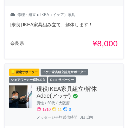
weekend
修理・組立
▸ IKEA（イケア）家具
[奈良] IKEA家具組み立て、解体します！
¥8,000
奈良県
認定サポーター
イケア家具組立認定サポーター
シェアワーカー保険加入
Gold サポーター
現役IKEA家具組立/解体
Adde(アッデ)
check_circle
男性
/
50代
/
大阪府
sentiment_satisfied
sentiment_neutral
sentiment_dissatisfied
1710
11
0
メッセージ平均返信時間: 3日以内