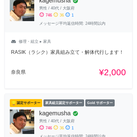
kagemusha
check_circle
男性
/
40代
/
大阪府
sentiment_satisfied
sentiment_neutral
sentiment_dissatisfied
746
36
1
メッセージ平均返信時間: 24時間以内
weekend
修理・組立
▸ 家具
RASIK（ラシク）家具組み立て・解体代行します！
¥2,000
奈良県
認定サポーター
家具組立認定サポーター
Gold サポーター
kagemusha
check_circle
男性
/
40代
/
大阪府
sentiment_satisfied
sentiment_neutral
sentiment_dissatisfied
746
36
1
メッセージ平均返信時間: 24時間以内