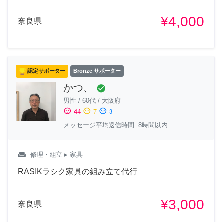
¥4,000
奈良県
認定サポーター
Bronze サポーター
かつ、
check_circle
男性
/
60代
/
大阪府
sentiment_satisfied
sentiment_neutral
sentiment_dissatisfied
44
7
3
メッセージ平均返信時間: 8時間以内
weekend
修理・組立
▸ 家具
RASIKラシク家具の組み立て代行
¥3,000
奈良県