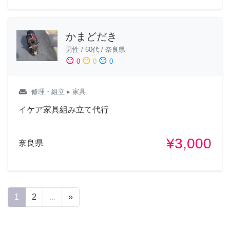
かまどだき
男性
/
60代
/
奈良県
sentiment_satisfied
sentiment_neutral
sentiment_dissatisfied
0
0
0
weekend
修理・組立
▸ 家具
イケア家具組み立て代行
¥3,000
奈良県
1
2
...
»