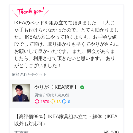
IKEAのベッドを組み立てて頂きました。 1人じ
ゃ手も付けられなかったので、とても助かりまし
た。 IKEAの方にやって頂くよりも、お手頃な値
段でして頂け、取り掛かりも早くてやりがさんに
お願いして良かったです。 また、機会がありま
したら、利用させて頂きたいと思います。 あり
がとうございました！
依頼されたチケット
やりが【IKEA認定】
check_circle
男性
/
40代
/
東京都
sentiment_satisfied
sentiment_neutral
sentiment_dissatisfied
1876
13
0
【高評価99％】IKEA家具組み立て・解体（IKEA
以外も対応可）
¥5,000