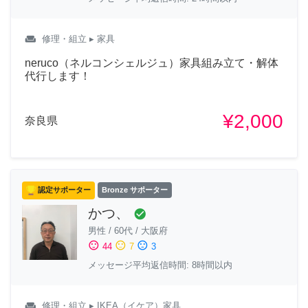
weekend
修理・組立
▸ 家具
neruco（ネルコンシェルジュ）家具組み立て・解体
代行します！
¥2,000
奈良県
認定サポーター
Bronze サポーター
かつ、
check_circle
男性
/
60代
/
大阪府
sentiment_satisfied
sentiment_neutral
sentiment_dissatisfied
44
7
3
メッセージ平均返信時間: 8時間以内
weekend
修理・組立
▸ IKEA（イケア）家具