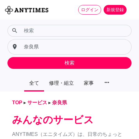
ログイン
新規登録
search
place
検索
more_horiz
全て
修理・組立
家事
TOP
▸
サービス
▸
奈良県
みんなのサービス
ANYTIMES（エニタイムズ）は、日常のちょっと