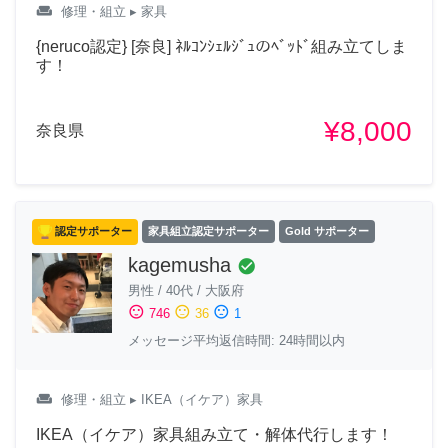
weekend
修理・組立
▸ 家具
{neruco認定} [奈良] ﾈﾙｺﾝｼｪﾙｼﾞｭのﾍﾞｯﾄﾞ組み立てしま
す！
¥8,000
奈良県
認定サポーター
家具組立認定サポーター
Gold サポーター
kagemusha
check_circle
男性
/
40代
/
大阪府
sentiment_satisfied
sentiment_neutral
sentiment_dissatisfied
746
36
1
メッセージ平均返信時間: 24時間以内
weekend
修理・組立
▸ IKEA（イケア）家具
IKEA（イケア）家具組み立て・解体代行します！