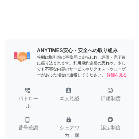
ANYTIMES安心・安全への取り組み
報酬は取引前に事務局に支払われ、評価・完了後
に振り込まれます。利用規約違反の恐れや、少し
でも不審な内容のサービスやリクエストやユーザ
ーがあった場合は通報してください。
詳細を見る
perm_phone_msg
assignment_ind
tag_faces
パトロー
本人確認
評価制度
ル
smartphone
lock
stars
番号確認
シェアワ
認定制度
ーカー保