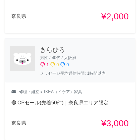
¥2,000
奈良県
きらひろ
男性
/
40代
/
大阪府
sentiment_satisfied
sentiment_neutral
sentiment_dissatisfied
1
0
0
メッセージ平均返信時間: 1時間以内
weekend
修理・組立
▸ IKEA（イケア）家具
🟢 OPセール(先着50件)｜奈良県エリア限定
¥3,000
奈良県