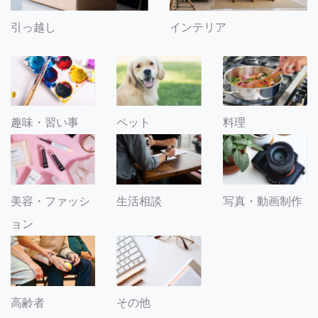
引っ越し
インテリア
趣味・習い事
ペット
料理
美容・ファッシ
生活相談
写真・動画制作
ョン
その他
高齢者