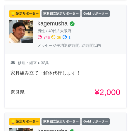
認定サポーター
家具組立認定サポーター
Gold サポーター
kagemusha
check_circle
男性
/
40代
/
大阪府
sentiment_satisfied
sentiment_neutral
sentiment_dissatisfied
746
36
1
メッセージ平均返信時間: 24時間以内
weekend
修理・組立
▸ 家具
家具組み立て・解体代行します！
¥2,000
奈良県
認定サポーター
家具組立認定サポーター
Gold サポーター