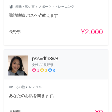
class
趣味・習い事
▸ スポーツ・トレーニング
諏訪地域 バスケ🏀教えます
¥2,000
長野県
pssvdfn3w8
女性
/
/
長野県
sentiment_satisfied
sentiment_neutral
sentiment_dissatisfied
1
2
0
attachment
その他
▸ レンタル
あなたのお話を聞きます。
長野県