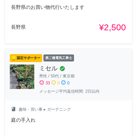
長野県のお買い物代行いたします
¥2,500
長野県
認定サポーター
第二種電気工事士
ミセル
check_circle
男性
/
50代
/
東京都
sentiment_satisfied
sentiment_neutral
sentiment_dissatisfied
33
0
0
メッセージ平均返信時間: 2日以内
class
趣味・習い事
▸ ガーデニング
庭の手入れ