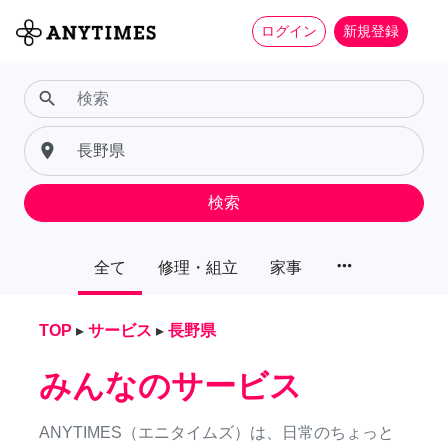
ログイン
新規登録
search
place
検索
more_horiz
全て
修理・組立
家事
TOP
▸
サービス
▸
長野県
みんなのサービス
ANYTIMES（エニタイムズ）は、日常のちょっと