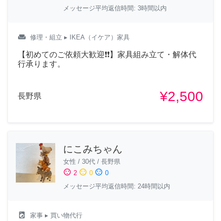
メッセージ平均返信時間: 3時間以内
weekend
修理・組立
▸ IKEA（イケア）家具
【初めてのご依頼大歓迎❗❗】家具組み立て・解体代
行承ります。
¥2,500
長野県
にこみちゃん
女性
/
30代
/
長野県
sentiment_satisfied
sentiment_neutral
sentiment_dissatisfied
2
0
0
メッセージ平均返信時間: 24時間以内
local_laundry_service
家事
▸ 買い物代行