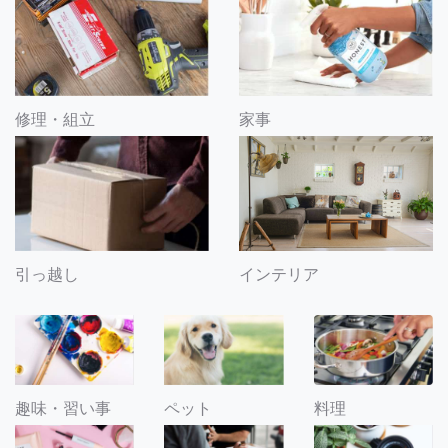
修理・組立
家事
引っ越し
インテリア
趣味・習い事
ペット
料理