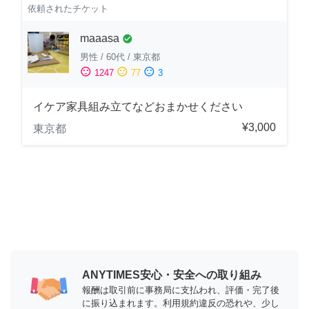
依頼されたチケット
maaasa
check_circle
男性
/
60代
/
東京都
sentiment_satisfied
sentiment_neutral
sentiment_dissatisfied
1247
77
3
イケア家具組み立てなどおまかせください
¥3,000
東京都
ANYTIMES安心・安全への取り組み
報酬は取引前に事務局に支払われ、評価・完了後
に振り込まれます。利用規約違反の恐れや、少し