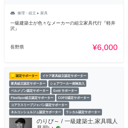
weekend
修理・組立
▸ 家具
一級建築士が色々なメーカーの組立家具代行『軽井
沢』
¥6,000
長野県
認定サポーター
イケア家具組立認定サポーター
家具組立認定サポーター
シェアワーカー保険加入
ベルメゾン認定サポーター
Gold サポーター
FlexiSpot組立認定サポーター
COFO認定サポーター
コアラスリープジャパン認定サポーター
ネルコンシェルジュ認定サポーター
ラシカル認定サポーター
のりぴ～ / 一級建築士,家具職人