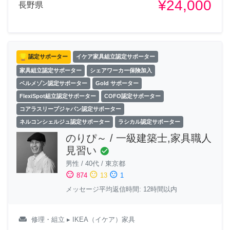
¥24,000
長野県
認定サポーター
イケア家具組立認定サポーター
家具組立認定サポーター
シェアワーカー保険加入
ベルメゾン認定サポーター
Gold サポーター
FlexiSpot組立認定サポーター
COFO認定サポーター
コアラスリープジャパン認定サポーター
ネルコンシェルジュ認定サポーター
ラシカル認定サポーター
のりぴ～ / 一級建築士,家具職人
見習い
check_circle
男性
/
40代
/
東京都
sentiment_satisfied
sentiment_neutral
sentiment_dissatisfied
874
13
1
メッセージ平均返信時間: 12時間以内
weekend
修理・組立
▸ IKEA（イケア）家具