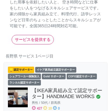
した用事を依頼したい人と、 空き時間などに仕事
をしたい人をつなげるスキルシェアサービスです。
家の掃除から家具組み立て、料理代行、語学レッス
ンなど日常のちょっとしたことからスキルシェアが
可能です。全国365日24時間対応可能。
サービスを提供する
長野県
サービス
1ページ目
認定サポーター
イケア家具組立認定サポーター
シェアワーカー保険加入
Gold サポーター
COFO認定サポーター
ラシカル認定サポーター
【IKEA家具組み立て認定サポー
ター】HANDMADE WORKS
check_circle
男性
/
50代
/
群馬県
sentiment_satisfied
sentiment_neutral
sentiment_dissatisfied
427
10
0