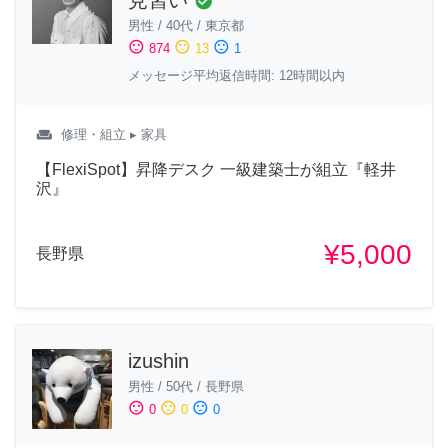
見習い
check_circle
男性
/
40代
/
東京都
sentiment_satisfied
sentiment_neutral
sentiment_dissatisfied
874
13
1
メッセージ平均返信時間: 12時間以内
weekend
修理・組立
▸ 家具
【FlexiSpot】昇降デスク 一級建築士が組立『軽井
沢』
¥5,000
長野県
izushin
男性
/
50代
/
長野県
sentiment_satisfied
sentiment_neutral
sentiment_dissatisfied
0
0
0