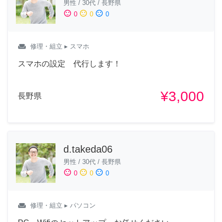
男性
/
30代
/
長野県
sentiment_satisfied
sentiment_neutral
sentiment_dissatisfied
0
0
0
weekend
修理・組立
▸ スマホ
スマホの設定 代行します！
¥3,000
長野県
d.takeda06
男性
/
30代
/
長野県
sentiment_satisfied
sentiment_neutral
sentiment_dissatisfied
0
0
0
weekend
修理・組立
▸ パソコン