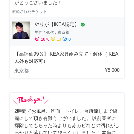
がとうございました！
依頼されたチケット
やりが【IKEA認定】
check_circle
男性
/
40代
/
東京都
sentiment_satisfied
sentiment_neutral
sentiment_dissatisfied
1876
13
0
【高評価99％】IKEA家具組み立て・解体（IKEA
以外も対応可）
¥5,000
東京都
2時間でお風呂、洗面、トイレ、台所流しまで綺
麗にして頂き有難うございました。 以前業者に
掃除してもらった時よりも赤カビなどの汚れがし
っかりと落ちていてびっくりしました！ 本当に