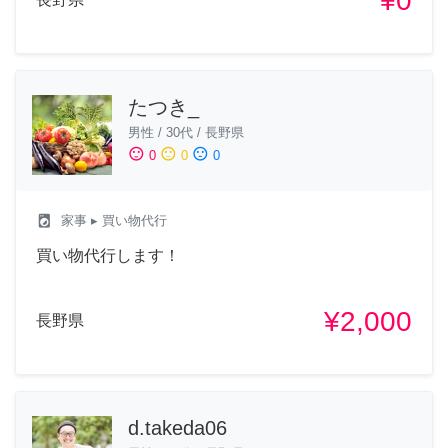
¥0
たつき_
男性
/
30代
/
長野県
sentiment_satisfied
sentiment_neutral
sentiment_dissatisfied
0
0
0
local_laundry_service
家事
▸ 買い物代行
買い物代行します！
¥2,000
長野県
d.takeda06