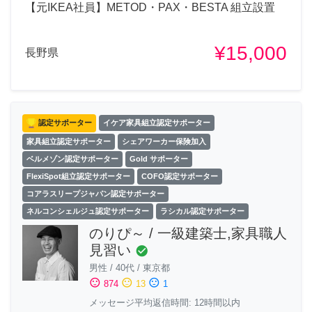
【元IKEA社員】METOD・PAX・BESTA 組立設置
¥15,000
長野県
認定サポーター
イケア家具組立認定サポーター
家具組立認定サポーター
シェアワーカー保険加入
ベルメゾン認定サポーター
Gold サポーター
FlexiSpot組立認定サポーター
COFO認定サポーター
コアラスリープジャパン認定サポーター
ネルコンシェルジュ認定サポーター
ラシカル認定サポーター
のりぴ～ / 一級建築士,家具職人
見習い
check_circle
男性
/
40代
/
東京都
sentiment_satisfied
sentiment_neutral
sentiment_dissatisfied
874
13
1
メッセージ平均返信時間: 12時間以内