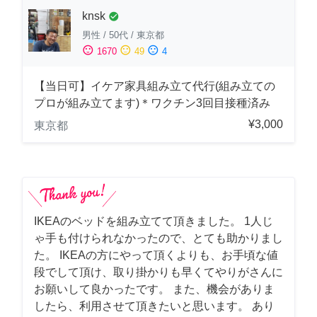
knsk
check_circle
男性
/
50代
/
東京都
sentiment_satisfied
sentiment_neutral
sentiment_dissatisfied
1670
49
4
【当日可】イケア家具組み立て代行(組み立ての
プロが組み立てます)＊ワクチン3回目接種済み
¥3,000
東京都
IKEAのベッドを組み立てて頂きました。 1人じ
ゃ手も付けられなかったので、とても助かりまし
た。 IKEAの方にやって頂くよりも、お手頃な値
段でして頂け、取り掛かりも早くてやりがさんに
お願いして良かったです。 また、機会がありま
したら、利用させて頂きたいと思います。 あり