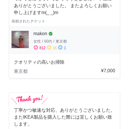
ありがとうございました。 またよろしくお願い
申し上げますm(_ _)m
依頼されたチケット
makon
check_circle
女性
/
60代
/
東京都
sentiment_satisfied
sentiment_neutral
sentiment_dissatisfied
812
16
1
クオリティの高いお掃除
¥7,000
東京都
丁寧かつ敏速な対応、ありがとうございました。
またIKEA製品を購入した際には宜しくお願い致
します。