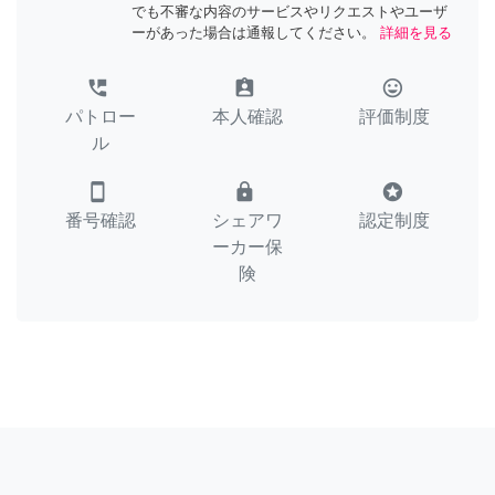
でも不審な内容のサービスやリクエストやユーザ
ーがあった場合は通報してください。
詳細を見る
perm_phone_msg
assignment_ind
tag_faces
パトロー
本人確認
評価制度
ル
smartphone
lock
stars
番号確認
シェアワ
認定制度
ーカー保
険