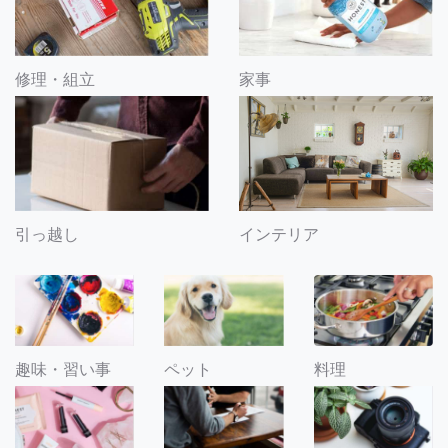
修理・組立
家事
引っ越し
インテリア
趣味・習い事
ペット
料理