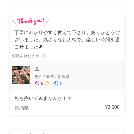
丁寧にわかりやすく教えて下さり、ありがとうご
ざいました。気さくなお人柄で、楽しい時間を過
ごせました🎵
依頼されたチケット
直
男性
/
40代
/
新潟県
sentiment_satisfied
sentiment_neutral
sentiment_dissatisfied
5
0
0
魚を捌いてみませんか！？
¥3,000
新潟県