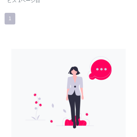
ビス
1ページ目
1