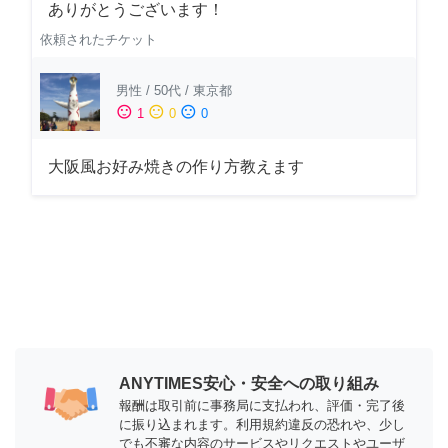
ありがとうございます！
依頼されたチケット
男性
/
50代
/
東京都
sentiment_satisfied
sentiment_neutral
sentiment_dissatisfied
1
0
0
大阪風お好み焼きの作り方教えます
ANYTIMES安心・安全への取り組み
報酬は取引前に事務局に支払われ、評価・完了後
に振り込まれます。利用規約違反の恐れや、少し
でも不審な内容のサービスやリクエストやユーザ