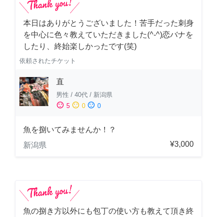
本日はありがとうございました！苦手だった刺身
を中心に色々教えていただきました(^-^)恋バナを
したり、終始楽しかったです(笑)
依頼されたチケット
直
男性
/
40代
/
新潟県
sentiment_satisfied
sentiment_neutral
sentiment_dissatisfied
5
0
0
魚を捌いてみませんか！？
¥3,000
新潟県
魚の捌き方以外にも包丁の使い方も教えて頂き終