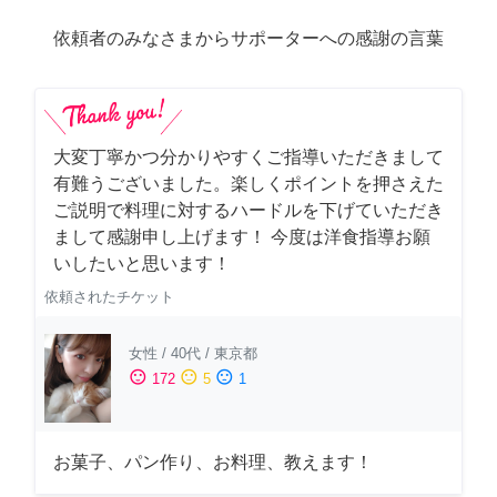
依頼者のみなさまからサポーターへの感謝の言葉
大変丁寧かつ分かりやすくご指導いただきまして
有難うございました。楽しくポイントを押さえた
ご説明で料理に対するハードルを下げていただき
まして感謝申し上げます！ 今度は洋食指導お願
いしたいと思います！
依頼されたチケット
女性
/
40代
/
東京都
sentiment_satisfied
sentiment_neutral
sentiment_dissatisfied
172
5
1
お菓子、パン作り、お料理、教えます！