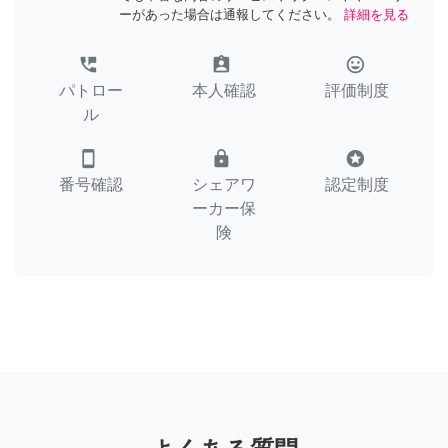
ーがあった場合は通報してください。
詳細を見る
perm_phone_msg
assignment_ind
tag_faces
パトロー
本人確認
評価制度
ル
smartphone
lock
stars
番号確認
シェアワ
認定制度
ーカー保
険