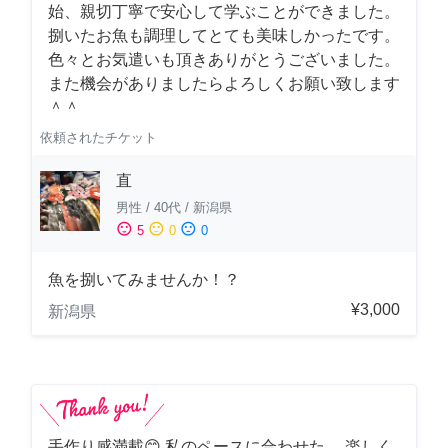
始、親切丁寧で安心して学ぶことができました。
捌いたお魚も調理してとても美味しかったです。
色々とお気遣いも頂きありがとうございました。
また機会がありましたらよろしくお願い致します
＾＾
依頼されたチケット
直
男性
/
40代
/
新潟県
sentiment_satisfied
sentiment_neutral
sentiment_dissatisfied
5
0
0
魚を捌いてみませんか！？
¥3,000
新潟県
手作り感満載😊 私のペースに合わせた、 楽しく