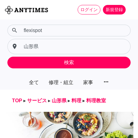
ログイン
新規登録
search
place
検索
more_horiz
全て
修理・組立
家事
TOP
▸
サービス
▸
山形県
▸
料理
▸
料理教室