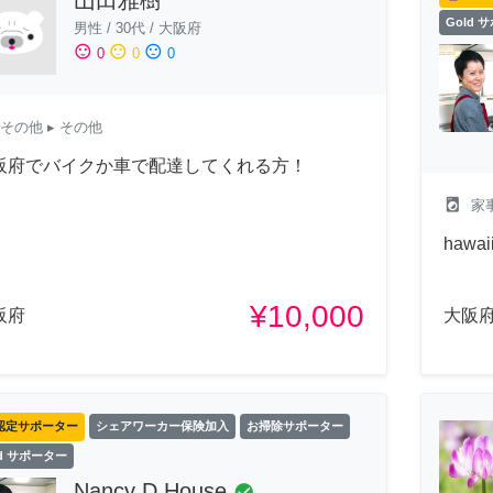
Gold 
男性
/
30代
/
大阪府
sentiment_satisfied
sentiment_neutral
sentiment_dissatisfied
0
0
0
その他
▸ その他
阪府でバイクか車で配達してくれる方！
local_laundry_service
家
haw
¥10,000
阪府
大阪
認定サポーター
シェアワーカー保険加入
お掃除サポーター
ld サポーター
Nancy D House
check_circle