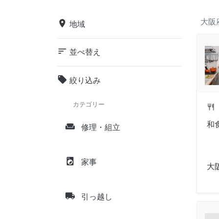
大阪
place
地域
sort
並べ替え
local_offer
絞り込み
カテゴリー
restaurant
和
weekend
修理・組立
local_laundry_service
家事
大
local_shipping
引っ越し