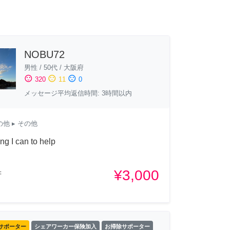
NOBU72
男性
/
50代
/
大阪府
sentiment_satisfied
sentiment_neutral
sentiment_dissatisfied
320
11
0
メッセージ平均返信時間: 3時間以内
の他
▸ その他
ng I can to help
¥3,000
府
サポーター
シェアワーカー保険加入
お掃除サポーター