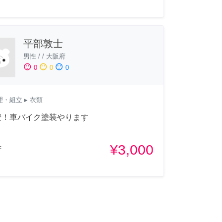
平部敦士
男性
/
/
大阪府
sentiment_satisfied
sentiment_neutral
sentiment_dissatisfied
0
0
0
理・組立
▸ 衣類
安！車バイク塗装やります
¥3,000
府