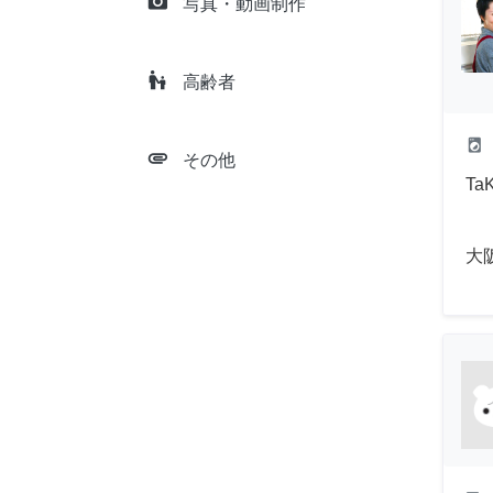
camera_alt
写真・動画制作
escalator_warning
高齢者
local_laundry_service
attachment
その他
T
大