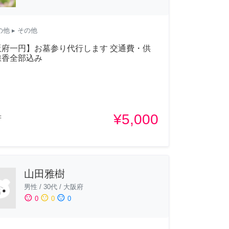
の他
▸ その他
阪府一円】お墓参り代行します 交通費・供
線香全部込み
¥5,000
府
山田雅樹
男性
/
30代
/
大阪府
sentiment_satisfied
sentiment_neutral
sentiment_dissatisfied
0
0
0