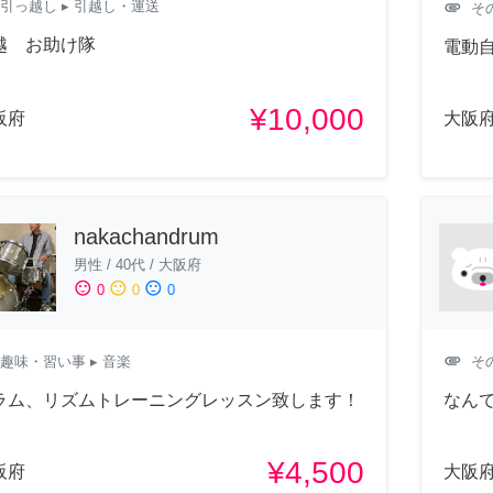
引っ越し
▸ 引越し・運送
attachment
そ
越 お助け隊
電動
¥10,000
阪府
大阪
nakachandrum
男性
/
40代
/
大阪府
sentiment_satisfied
sentiment_neutral
sentiment_dissatisfied
0
0
0
attachment
趣味・習い事
▸ 音楽
そ
ラム、リズムトレーニングレッスン致します！
なん
¥4,500
阪府
大阪