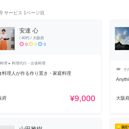
府
サービス
1ページ目
安達 心
/
40代
/
大阪府
sentiment_satisfied
sentiment_neutral
sentiment_dissatisfied
0
0
0
料理
▸ 料理代行・出張料理
attachment
そ
食料理人が作る作り置き・家庭料理
Anythi
¥9,000
阪府
大阪
認定
山田雅樹