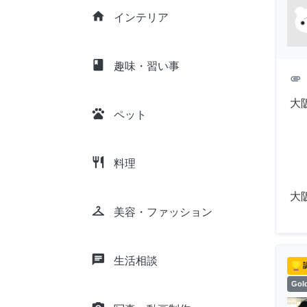
home
インテリア
class
趣味・習い事
attachment
大
pets
ペット
restaurant
料理
大
checkroom
美容・ファッション
chat
生活相談
Go