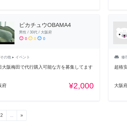
ピカチュウOBAMA4
男性
/
30代
/
大阪府
sentiment_satisfied
sentiment_neutral
sentiment_dissatisfied
0
0
0
weekend
その他
▸ イベント
修
日大阪梅田で代行購入可能な方を募集してます
超格
¥2,000
阪府
大阪
2
...
»