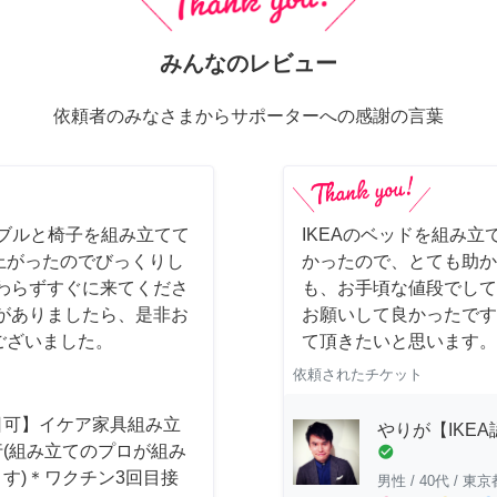
みんなのレビュー
依頼者のみなさまからサポーターへの感謝の言葉
ーブルと椅子を組み立てて
IKEAのベッドを組み立
上がったのでびっくりし
かったので、とても助か
わらずすぐに来てくださ
も、お手頃な値段でして
がありましたら、是非お
お願いして良かったです
ございました。
て頂きたいと思います。
依頼されたチケット
日可】イケア家具組み立
やりが【IKE
行(組み立てのプロが組み
check_circle
す)＊ワクチン3回目接
男性
/
40代
/
東京