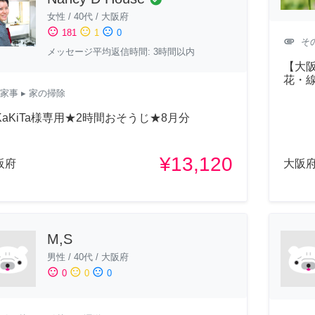
女性
/
40代
/
大阪府
sentiment_satisfied
sentiment_neutral
sentiment_dissatisfied
181
1
0
attachment
そ
メッセージ平均返信時間: 3時間以内
【大
花・
家事
▸ 家の掃除
aKaKiTa様専用★2時間おそうじ★8月分
¥13,120
阪府
大阪
M,S
男性
/
40代
/
大阪府
sentiment_satisfied
sentiment_neutral
sentiment_dissatisfied
0
0
0