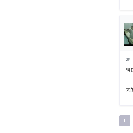
attachment
明
大
1