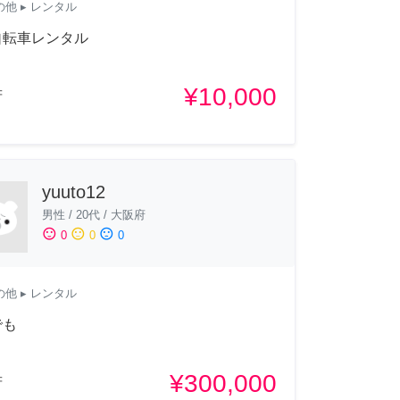
の他
▸ レンタル
自転車レンタル
¥10,000
府
yuuto12
男性
/
20代
/
大阪府
sentiment_satisfied
sentiment_neutral
sentiment_dissatisfied
0
0
0
の他
▸ レンタル
でも
¥300,000
府