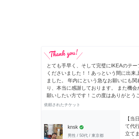
とても手早く、そして完璧にIKEAのテ
くださいました！！あっという間に出来
ました。 年内にという急なお願いにも関
り、本当に感謝しております。 また機会
願いしたい方です！この度はありがとう
依頼されたチケット
【当
て代
knsk
check_circle
立てま
男性
/
50代
/
東京都