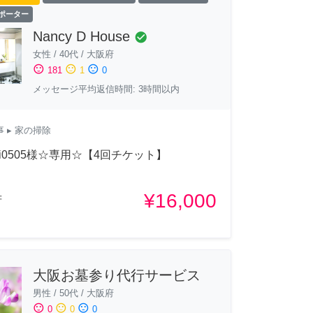
サポーター
Nancy D House
check_circle
女性
/
40代
/
大阪府
sentiment_satisfied
sentiment_neutral
sentiment_dissatisfied
181
1
0
メッセージ平均返信時間: 3時間以内
事
▸ 家の掃除
aii0505様☆専用☆【4回チケット】
¥16,000
府
大阪お墓参り代行サービス
男性
/
50代
/
大阪府
sentiment_satisfied
sentiment_neutral
sentiment_dissatisfied
0
0
0