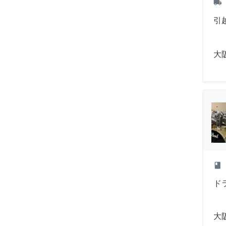
local_shipping
引
大
class
ド
大