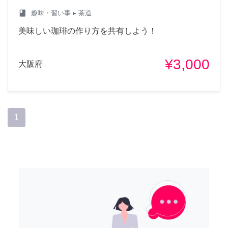
class
趣味・習い事
▸ 茶道
美味しい珈琲の作り方を共有しよう！
¥3,000
大阪府
1