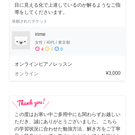
目に見える化で上達しているのが解るようなご指
導をしてくださいます。
依頼されたチケット
irime
女性
/
40代
/
東京都
sentiment_satisfied
sentiment_neutral
sentiment_dissatisfied
4
0
0
オンラインピアノレッスン
¥3,000
オンライン
この度はお寒い中ご多用中にも関わらずお越しい
ただき、誠にありがとうございました。 こちら
の学習状況に合わせた勉強方法、解き方をご丁寧