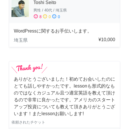
Toshi Seito
男性
/
40代
/
埼玉県
sentiment_satisfied
sentiment_neutral
sentiment_dissatisfied
8
0
0
WordPressに関するお手伝いします。
¥10,000
埼玉県
ありがとうございました！初めてお会いしたのに
とても話しやすかったです。lessonも形式的なも
のではなくカジュアル且つ適宜英語を教えて頂け
るので非常に良かったです。アメリカのスタート
アップ投資についても教えて頂きありがとうござ
います！またlessonお願いします!
依頼されたチケット