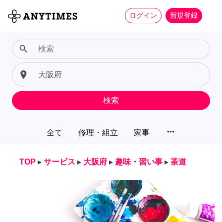
ログイン
新規登録
search
place
検索
more_horiz
全て
修理・組立
家事
TOP
▸
サービス
▸
大阪府
▸
趣味・習い事
▸
茶道