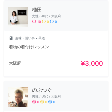
櫛田
女性
/
40代
/
大阪府
sentiment_satisfied
sentiment_neutral
sentiment_dissatisfied
10
0
0
class
趣味・習い事
▸ 茶道
着物の着付けレッスン
¥3,000
大阪府
のぶつぐ
男性
/
50代
/
大阪府
sentiment_satisfied
sentiment_neutral
sentiment_dissatisfied
0
0
0