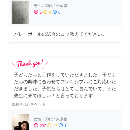
男性
/
30代
/
千葉県
sentiment_satisfied
sentiment_neutral
sentiment_dissatisfied
5
0
0
バレーボールの試合のコツ教えてください。
子どもたちと工作をしていただきました。子ども
たちの興味に合わせてフレキシブルにご対応いた
だきました。子供たちはとても喜んでいて、また
先生に来てほしい！と言っております
依頼されたチケット
女性
/
30代
/
東京都
sentiment_satisfied
sentiment_neutral
sentiment_dissatisfied
297
17
1