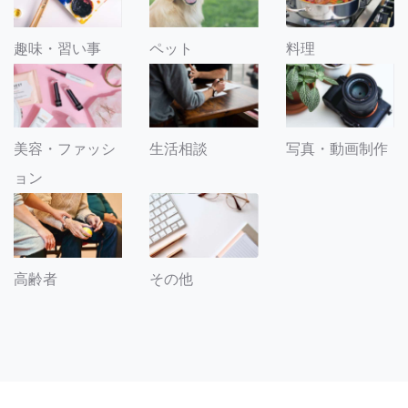
趣味・習い事
ペット
料理
美容・ファッシ
生活相談
写真・動画制作
ョン
その他
高齢者