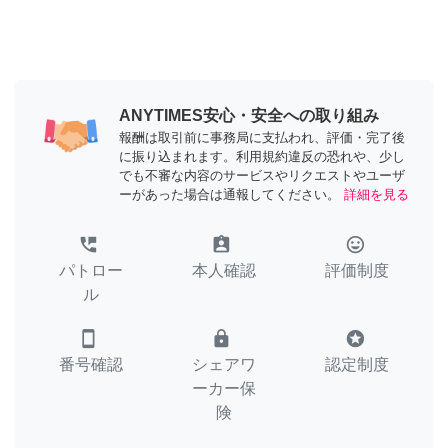
ANYTIMES安心・安全への取り組み
報酬は取引前に事務局に支払われ、評価・完了後
に振り込まれます。利用規約違反の恐れや、少し
でも不審な内容のサービスやリクエストやユーザ
ーがあった場合は通報してください。
詳細を見る
perm_phone_msg
assignment_ind
tag_faces
パトロー
本人確認
評価制度
ル
smartphone
lock
stars
番号確認
シェアワ
認定制度
ーカー保
険