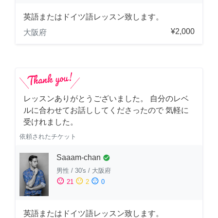
英語またはドイツ語レッスン致します。
¥2,000
大阪府
レッスンありがとうございました。 自分のレベ
ルに合わせてお話ししてくださったので 気軽に
受けれました。
依頼されたチケット
Saaam-chan
check_circle
男性
/
30's
/
大阪府
sentiment_satisfied
sentiment_neutral
sentiment_dissatisfied
21
2
0
英語またはドイツ語レッスン致します。