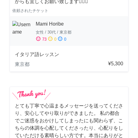
からも宜しくお願い致します🙇‍♀️✨
依頼されたチケット
Mami Horibe
女性
/
30代
/
東京都
sentiment_satisfied
sentiment_neutral
sentiment_dissatisfied
73
0
0
イタリア語レッスン
¥5,300
東京都
とても丁寧で心温まるメッセージを送ってくださ
り、安心してやり取りができました。 私の都合
でご迷惑をおかけしてしまったにも関わらず、こ
ちらの体調を心配してくださったり、心配りをし
ていただける素晴らしい方です。本当にありがと