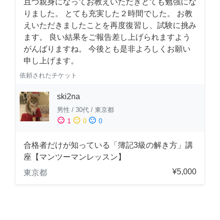
且つ親身になってお教えいただきとても勉強にな
りました。 とても充実した２時間でした。 お教
えいただきましたことを再度復習し、試験に挑み
ます。 良い結果をご報告差し上げられますよう
がんばりますね。 今後とも是非よろしくお願い
申し上げます。
依頼されたチケット
ski2na
男性
/
30代
/
東京都
sentiment_satisfied
sentiment_neutral
sentiment_dissatisfied
1
0
0
合格者だけが知っている「簿記3級の解き方」講
座【マンツーマンレッスン】
¥5,000
東京都