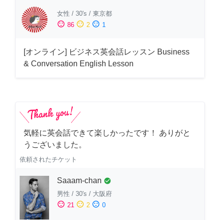
女性
/
30's
/
東京都
sentiment_satisfied
sentiment_neutral
sentiment_dissatisfied
86
2
1
[オンライン] ビジネス英会話レッスン Business
& Conversation English Lesson
気軽に英会話できて楽しかったです！ ありがと
うございました。
依頼されたチケット
Saaam-chan
check_circle
男性
/
30's
/
大阪府
sentiment_satisfied
sentiment_neutral
sentiment_dissatisfied
21
2
0