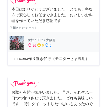
本日はありがとうございました！ とても丁寧な
方で安心してお任せできました。 おいしいお料
理を作っていただき感謝です。
依頼されたチケット
女性
/
30代
/
大阪府
sentiment_satisfied
sentiment_neutral
sentiment_dissatisfied
26
0
0
minacena作り置き代行（モニターさま専用）
お取引有難う御座いました。 早速、それぞれ一
口づつ食べさせて頂きました。 どれも美味しい
です！ 特にダイエットしたい思いもあったので