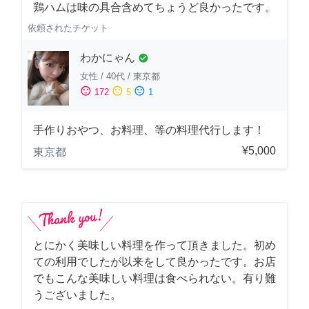
鶏ハムは味の具合含めてちょうど良かったです。
依頼されたチケット
わかにゃん
check_circle
女性
/
40代
/
東京都
sentiment_satisfied
sentiment_neutral
sentiment_dissatisfied
172
5
1
手作りおやつ、お料理、等の料理代行します！
¥5,000
東京都
とにかく美味しい料理を作って頂きました。初め
ての利用でしたが以来をして良かったです。お店
でもこんな美味しい料理は食べられない。有り難
うございました。