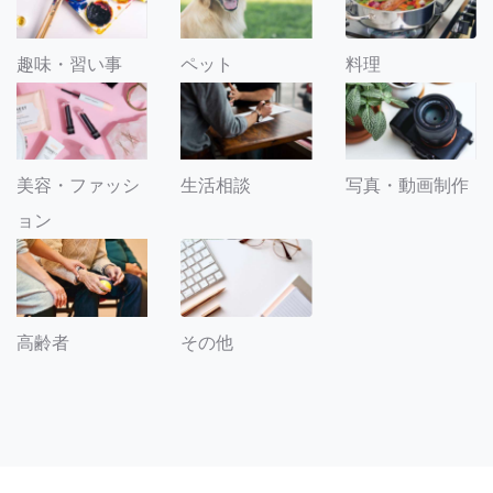
趣味・習い事
ペット
料理
美容・ファッシ
生活相談
写真・動画制作
ョン
その他
高齢者