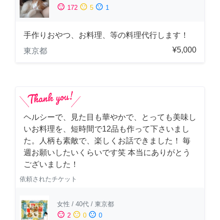
sentiment_satisfied
sentiment_neutral
sentiment_dissatisfied
172
5
1
手作りおやつ、お料理、等の料理代行します！
¥5,000
東京都
ヘルシーで、見た目も華やかで、とっても美味し
いお料理を、短時間で12品も作って下さいまし
た。人柄も素敵で、楽しくお話できました！ 毎
週お願いしたいくらいです笑 本当にありがとう
ございました！
依頼されたチケット
女性
/
40代
/
東京都
sentiment_satisfied
sentiment_neutral
sentiment_dissatisfied
2
0
0