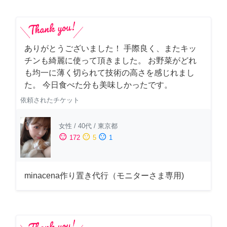
ありがとうございました！ 手際良く、またキッ
チンも綺麗に使って頂きました。 お野菜がどれ
も均一に薄く切られて技術の高さを感じれまし
た。 今日食べた分も美味しかったです。
依頼されたチケット
女性
/
40代
/
東京都
sentiment_satisfied
sentiment_neutral
sentiment_dissatisfied
172
5
1
minacena作り置き代行（モニターさま専用)