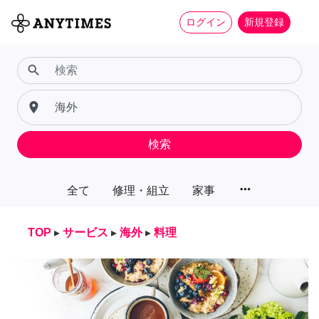
ログイン
新規登録
search
place
検索
more_horiz
全て
修理・組立
家事
TOP
▸
サービス
▸
海外
▸
料理