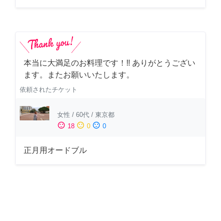
本当に大満足のお料理です！‼️ ありがとうござい
ます。またお願いいたします。
依頼されたチケット
女性
/
60代
/
東京都
sentiment_satisfied
sentiment_neutral
sentiment_dissatisfied
18
0
0
正月用オードブル