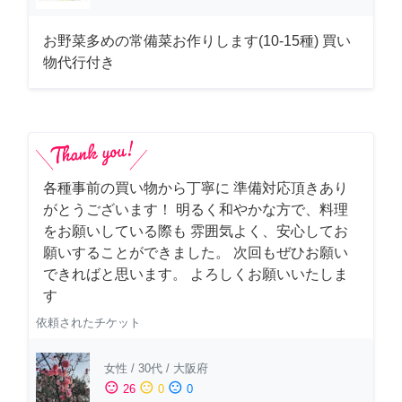
お野菜多めの常備菜お作りします(10-15種) 買い
物代行付き
各種事前の買い物から丁寧に 準備対応頂きあり
がとうございます！ 明るく和やかな方で、料理
をお願いしている際も 雰囲気よく、安心してお
願いすることができました。 次回もぜひお願い
できればと思います。 よろしくお願いいたしま
す
依頼されたチケット
女性
/
30代
/
大阪府
sentiment_satisfied
sentiment_neutral
sentiment_dissatisfied
26
0
0