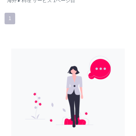
海外
▸ 料理
サービス
1ページ目
1