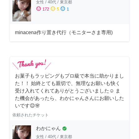
女性
/
40代
/
東京都
sentiment_satisfied
sentiment_neutral
sentiment_dissatisfied
172
5
1
minacena作り置き代行（モニターさま専用)
お菓子もラッピングもプロ級で本当に助かりまし
た！！ 始終とても親切で、無理なお願いも快く
受け入れてくれてありがとうございました☺️ ま
た機会があったら、わかにゃんさんにお願いした
いです😌🌸
依頼されたチケット
わかにゃん
check_circle
女性
/
40代
/
東京都