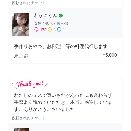
依頼されたチケット
わかにゃん
check_circle
女性
/
40代
/
東京都
sentiment_satisfied
sentiment_neutral
sentiment_dissatisfied
172
5
1
手作りおやつ、お料理、等の料理代行します！
¥5,000
東京都
わたしのミスで買いもれがあったにも関わらず、
手際よく進めていただき、本当に感謝していま
す。ありがとうございました！
依頼されたチケット