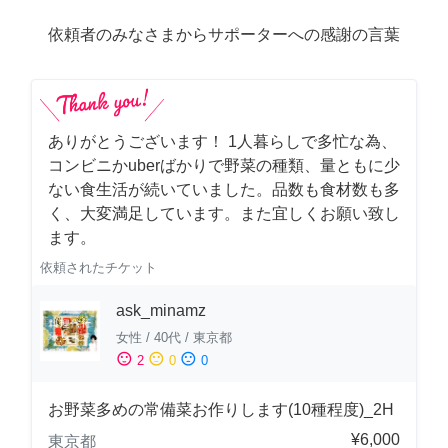
依頼者のみなさまからサポーターへの感謝の言葉
ありがとうございます！ 1人暮らしで多忙な為、
コンビニかuberばかりで野菜の種類、量ともに少
ない食生活が続いていました。品数も食材数も多
く、大変満足しています。また宜しくお願い致し
ます。
依頼されたチケット
ask_minamz
女性
/
40代
/
東京都
sentiment_satisfied
sentiment_neutral
sentiment_dissatisfied
2
0
0
お野菜多めの常備菜お作りします(10種程度)_2H
¥6,000
東京都