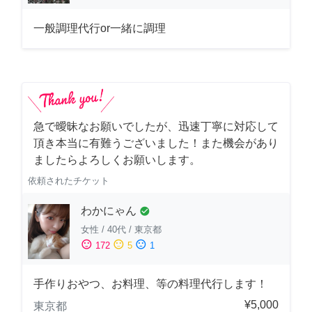
一般調理代行or一緒に調理
急で曖昧なお願いでしたが、迅速丁寧に対応して
頂き本当に有難うございました！また機会があり
ましたらよろしくお願いします。
依頼されたチケット
わかにゃん
check_circle
女性
/
40代
/
東京都
sentiment_satisfied
sentiment_neutral
sentiment_dissatisfied
172
5
1
手作りおやつ、お料理、等の料理代行します！
¥5,000
東京都