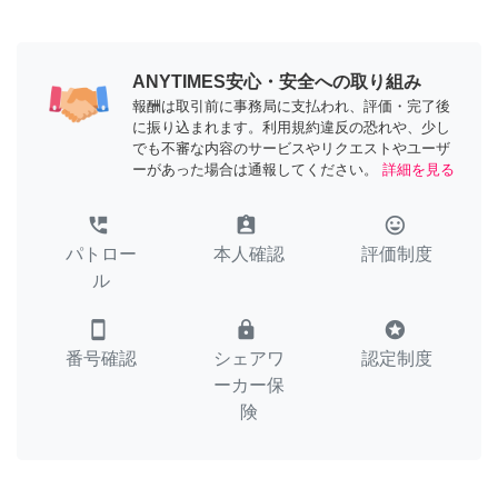
ANYTIMES安心・安全への取り組み
報酬は取引前に事務局に支払われ、評価・完了後
に振り込まれます。利用規約違反の恐れや、少し
でも不審な内容のサービスやリクエストやユーザ
ーがあった場合は通報してください。
詳細を見る
perm_phone_msg
assignment_ind
tag_faces
パトロー
本人確認
評価制度
ル
smartphone
lock
stars
番号確認
シェアワ
認定制度
ーカー保
険