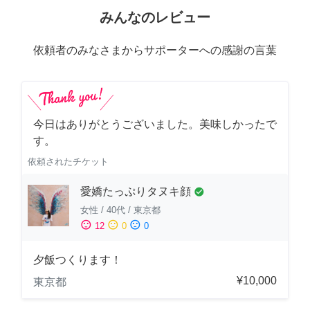
みんなのレビュー
依頼者のみなさまからサポーターへの感謝の言葉
今日はありがとうございました。美味しかったで
す。
依頼されたチケット
愛嬌たっぷりタヌキ顔
check_circle
女性
/
40代
/
東京都
sentiment_satisfied
sentiment_neutral
sentiment_dissatisfied
12
0
0
夕飯つくります！
¥10,000
東京都