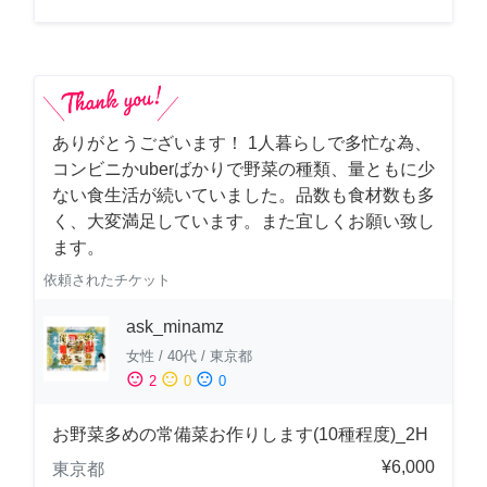
ありがとうございます！ 1人暮らしで多忙な為、
コンビニかuberばかりで野菜の種類、量ともに少
ない食生活が続いていました。品数も食材数も多
く、大変満足しています。また宜しくお願い致し
ます。
依頼されたチケット
ask_minamz
女性
/
40代
/
東京都
sentiment_satisfied
sentiment_neutral
sentiment_dissatisfied
2
0
0
お野菜多めの常備菜お作りします(10種程度)_2H
¥6,000
東京都