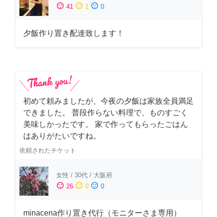
sentiment_satisfied
sentiment_neutral
sentiment_dissatisfied
41
1
0
夕飯作り置き配達致します！
初めて頼みましたが、今夜の夕飯は家族全員満足
できました。 普段作らない料理で、ものすごく
美味しかったです。 家で作ってもらったごはん
はありがたいですね。
依頼されたチケット
女性
/
30代
/
大阪府
sentiment_satisfied
sentiment_neutral
sentiment_dissatisfied
26
0
0
minacena作り置き代行（モニターさま専用）