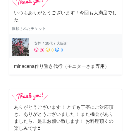
いつもありがとうございます！今回も大満足でし
た！
依頼されたチケット
女性
/
30代
/
大阪府
sentiment_satisfied
sentiment_neutral
sentiment_dissatisfied
26
0
0
minacena作り置き代行（モニターさま専用）
ありがとうございます！ とても丁寧にご対応頂
き、ありがとうございました！ また機会があり
ましたら、是非お願い致します！ お料理頂くの
楽しみです❣️