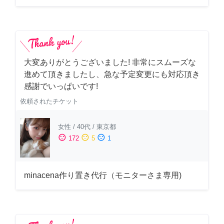
大変ありがとうございました! 非常にスムーズな
進めて頂きましたし、急な予定変更にも対応頂き
感謝でいっぱいです!
依頼されたチケット
女性
/
40代
/
東京都
sentiment_satisfied
sentiment_neutral
sentiment_dissatisfied
172
5
1
minacena作り置き代行（モニターさま専用)