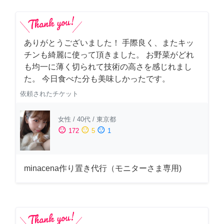
ありがとうございました！ 手際良く、またキッ
チンも綺麗に使って頂きました。 お野菜がどれ
も均一に薄く切られて技術の高さを感じれまし
た。 今日食べた分も美味しかったです。
依頼されたチケット
女性
/
40代
/
東京都
sentiment_satisfied
sentiment_neutral
sentiment_dissatisfied
172
5
1
minacena作り置き代行（モニターさま専用)