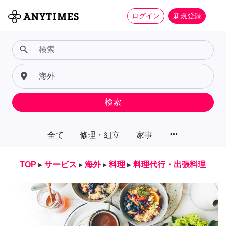
ログイン
新規登録
search
place
検索
more_horiz
全て
修理・組立
家事
TOP
▸
サービス
▸
海外
▸
料理
▸
料理代行・出張料理