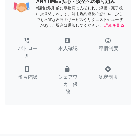
ANYTIMES安心・安全への取り組み
報酬は取引前に事務局に支払われ、評価・完了後
に振り込まれます。利用規約違反の恐れや、少し
でも不審な内容のサービスやリクエストやユーザ
ーがあった場合は通報してください。
詳細を見る
perm_phone_msg
assignment_ind
tag_faces
パトロー
本人確認
評価制度
ル
smartphone
lock
stars
番号確認
シェアワ
認定制度
ーカー保
険