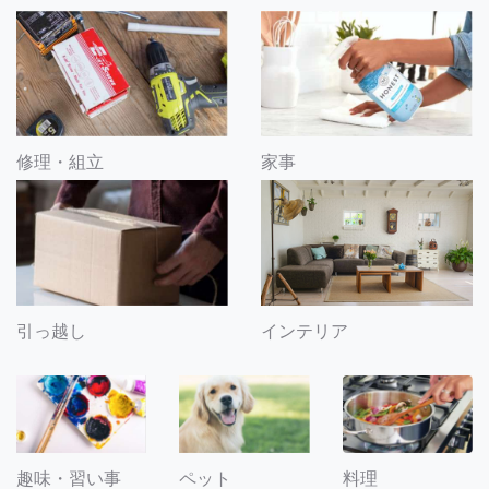
修理・組立
家事
引っ越し
インテリア
趣味・習い事
ペット
料理