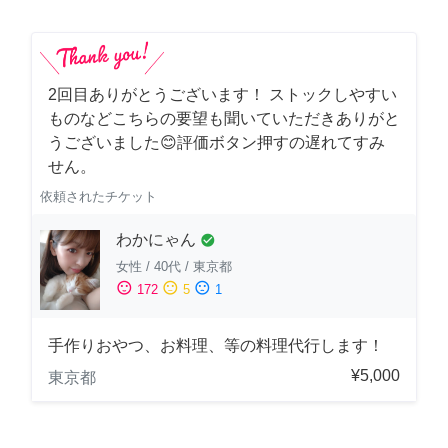
2回目ありがとうございます！ ストックしやすい
ものなどこちらの要望も聞いていただきありがと
うございました😊評価ボタン押すの遅れてすみ
せん。
依頼されたチケット
わかにゃん
check_circle
女性
/
40代
/
東京都
sentiment_satisfied
sentiment_neutral
sentiment_dissatisfied
172
5
1
手作りおやつ、お料理、等の料理代行します！
¥5,000
東京都