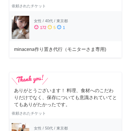
依頼されたチケット
女性
/
40代
/
東京都
sentiment_satisfied
sentiment_neutral
sentiment_dissatisfied
172
5
1
minacena作り置き代行（モニターさま専用)
ありがとうございます！ 料理、食材へのこだわ
りだけでなく、保存についても意識されていてと
てもありがたかったです。
依頼されたチケット
女性
/
50代
/
東京都