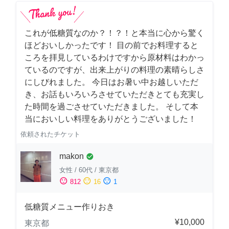
これが低糖質なのか？！？！と本当に心から驚く
ほどおいしかったです！ 目の前でお料理すると
ころを拝見しているわけですから原材料はわかっ
ているのですが、出来上がりの料理の素晴らしさ
にしびれました。 今日はお暑い中お越しいただ
き、お話もいろいろさせていただきとても充実し
た時間を過ごさせていただきました。 そして本
当においしい料理をありがとうございました！
依頼されたチケット
makon
check_circle
女性
/
60代
/
東京都
sentiment_satisfied
sentiment_neutral
sentiment_dissatisfied
812
16
1
低糖質メニュー作りおき
¥10,000
東京都