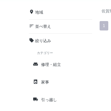
佐賀
place
地域
sort
1
並べ替え
local_offer
絞り込み
カテゴリー
weekend
修理・組立
local_laundry_service
家事
local_shipping
引っ越し