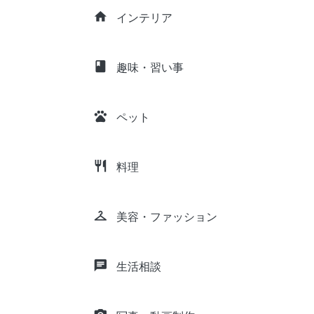
home
インテリア
class
趣味・習い事
pets
ペット
restaurant
料理
checkroom
美容・ファッション
chat
生活相談