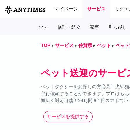
マイページ
サービス
リクエ
全て
修理・組立
家事
引っ越し
TOP
▸
サービス
▸
佐賀県
▸
ペット
▸
ペット
ペット送迎のサービ
ペットタクシーをお探しの方必見！犬や猫な
代行依頼することができます。プロはもち
幅広く対応可能！24時間365日スマホで
サービスを提供する