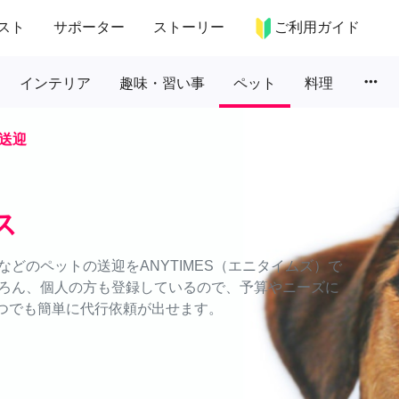
スト
サポーター
ストーリー
ご利用ガイド
more_horiz
インテリア
趣味・習い事
ペット
料理
送迎
ス
どのペットの送迎をANYTIMES（エニタイムズ）で
ろん、個人の方も登録しているので、予算やニーズに
いつでも簡単に代行依頼が出せます。