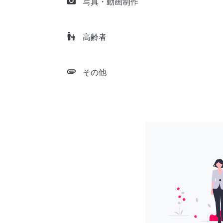
camera_alt
写真・動画制作
escalator_warning
高齢者
attachment
その他