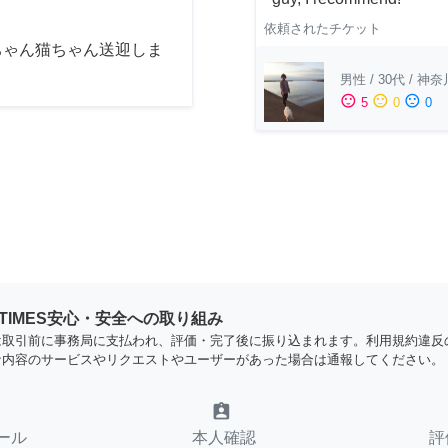
依頼されたチケット
ちゃん猫ちゃん送迎しま
男性
/
30代
/
神奈
sentiment_satisfied
sentiment_neutral
sentiment_dissatisfied
5
0
0
YTIMES安心・安全への取り組み
は取引前に事務局に支払われ、評価・完了後に振り込まれます。利用規約違反
な内容のサービスやリクエストやユーザーがあった場合は通報してください。
assignment_ind
ール
本人確認
評