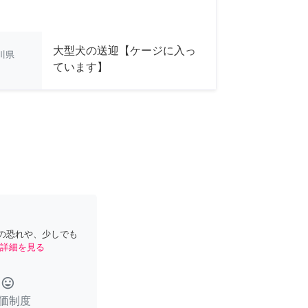
大型犬の送迎【ケージに入っ
川県
ています】
の恐れや、少しでも
詳細を見る
tag_faces
価制度