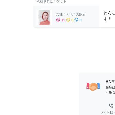
依頼されたチケット
わん
女性
/
30代
/
大阪府
す！
sentiment_satisfied
sentiment_neutral
sentiment_dissatisfied
11
0
0
AN
報酬
不審
perm_phone_msg
パトロ