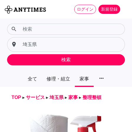
ログイン
新規登録
search
place
検索
more_horiz
全て
修理・組立
家事
TOP
▸
サービス
▸
埼玉県
▸
家事
▸
整理整頓