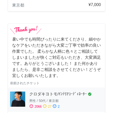
¥7,000
東京都
暑い中でも時間ぴったりに来てくださり、細やか
なケアをいただきながら大変ご丁寧で効率の良い
作業でした。 柔らかな人柄に色々とご相談して
しまいましたが快くご対応もいただき、大変満足
です。ありがとうございました！ また何かあり
ましたら、是非ご相談をさせてください！どうぞ
宜しくお願いいたします。
依頼されたチケット
クロダキヨトモ/ｲﾝﾃﾘｱｺｰﾃﾞｨﾈｰﾀｰ
check_circle
男性
/
50代
/
東京都
sentiment_satisfied
sentiment_neutral
sentiment_dissatisfied
2066
27
2