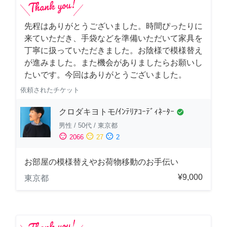
先程はありがとうございました。時間ぴったりに
来ていただき、手袋などを準備いただいて家具を
丁寧に扱っていただきました。お陰様で模様替え
が進みました。また機会がありましたらお願いし
たいです。今回はありがとうございました。
依頼されたチケット
クロダキヨトモ/ｲﾝﾃﾘｱｺｰﾃﾞｨﾈｰﾀｰ
check_circle
男性
/
50代
/
東京都
sentiment_satisfied
sentiment_neutral
sentiment_dissatisfied
2066
27
2
お部屋の模様替えやお荷物移動のお手伝い
¥9,000
東京都