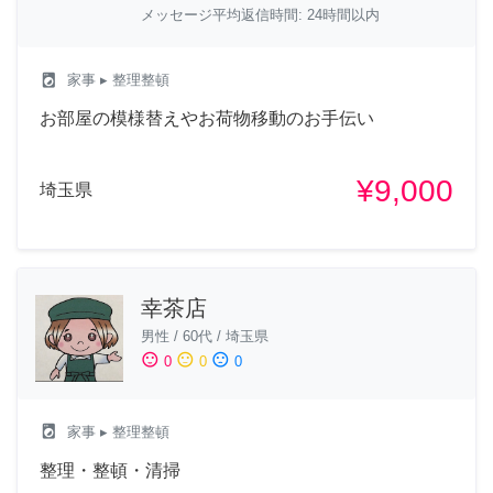
メッセージ平均返信時間: 24時間以内
local_laundry_service
家事
▸ 整理整頓
お部屋の模様替えやお荷物移動のお手伝い
¥9,000
埼玉県
幸茶店
男性
/
60代
/
埼玉県
sentiment_satisfied
sentiment_neutral
sentiment_dissatisfied
0
0
0
local_laundry_service
家事
▸ 整理整頓
整理・整頓・清掃