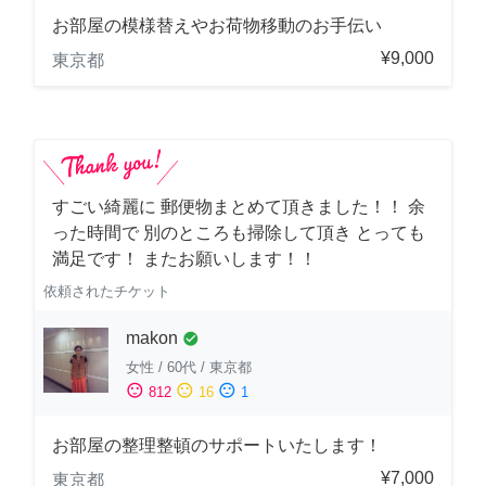
お部屋の模様替えやお荷物移動のお手伝い
¥9,000
東京都
すごい綺麗に 郵便物まとめて頂きました！！ 余
った時間で 別のところも掃除して頂き とっても
満足です！ またお願いします！！
依頼されたチケット
makon
check_circle
女性
/
60代
/
東京都
sentiment_satisfied
sentiment_neutral
sentiment_dissatisfied
812
16
1
お部屋の整理整頓のサポートいたします！
¥7,000
東京都