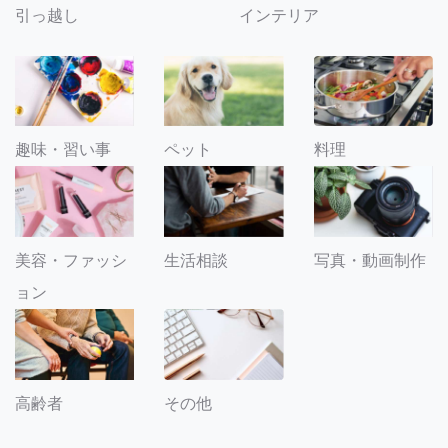
引っ越し
インテリア
趣味・習い事
ペット
料理
美容・ファッシ
生活相談
写真・動画制作
ョン
その他
高齢者