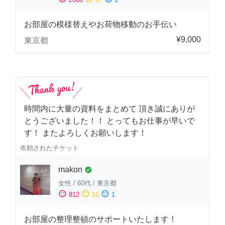
お部屋の模様替えやお荷物移動のお手伝い
¥9,000
東京都
時間内に大量の資料をまとめて 頂き誠にありが
とうございました！！ とってもお仕事が早いで
す！ またよろしくお願いします！
依頼されたチケット
makon
check_circle
女性
/
60代
/
東京都
sentiment_satisfied
sentiment_neutral
sentiment_dissatisfied
812
16
1
お部屋の整理整頓のサポートいたします！