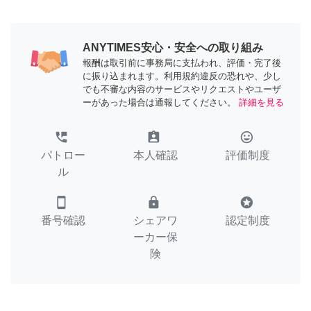
ANYTIMES安心・安全への取り組み
報酬は取引前に事務局に支払われ、評価・完了後
に振り込まれます。利用規約違反の恐れや、少し
でも不審な内容のサービスやリクエストやユーザ
ーがあった場合は通報してください。
詳細を見る
perm_phone_msg
assignment_ind
tag_faces
パトロー
本人確認
評価制度
ル
smartphone
lock
stars
番号確認
シェアワ
認定制度
ーカー保
険