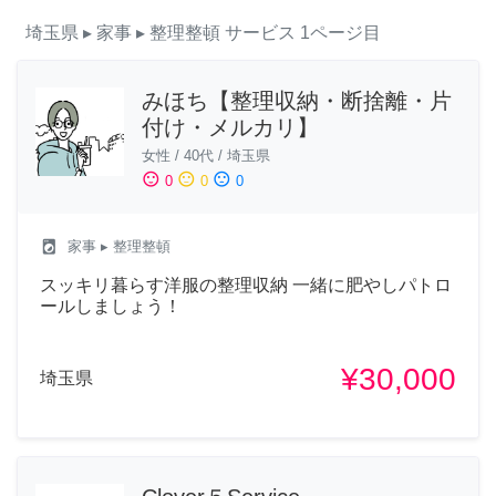
埼玉県
▸ 家事
▸ 整理整頓
サービス
1ページ目
みほち【整理収納・断捨離・片
付け・メルカリ】
女性
/
40代
/
埼玉県
sentiment_satisfied
sentiment_neutral
sentiment_dissatisfied
0
0
0
local_laundry_service
家事
▸ 整理整頓
スッキリ暮らす洋服の整理収納 一緒に肥やしパトロ
ールしましょう！
¥30,000
埼玉県