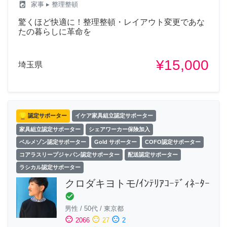
local_laundry_service
家事
▸ 整理整頓
驚くほど快適に！整理整頓・レイアウト変更であな
たの暮らしに革命を
¥15,000
埼玉県
認定サポーター
イケア家具組立認定サポーター
家具組立認定サポーター
シェアワーカー保険加入
ベルメゾン認定サポーター
Gold サポーター
COFO認定サポーター
コアラスリープジャパン認定サポーター
配送認定サポーター
ラシカル認定サポーター
クロダキヨトモ/ｲﾝﾃﾘｱｺｰﾃﾞｨﾈｰﾀｰ
check_circle
男性
/
50代
/
東京都
sentiment_satisfied
sentiment_neutral
sentiment_dissatisfied
2066
27
2