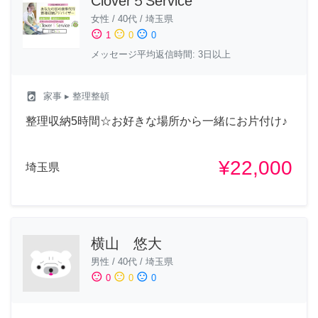
Clover５Service
女性
/
40代
/
埼玉県
sentiment_satisfied
sentiment_neutral
sentiment_dissatisfied
1
0
0
メッセージ平均返信時間: 3日以上
local_laundry_service
家事
▸ 整理整頓
整理収納5時間☆お好きな場所から一緒にお片付け♪
¥22,000
埼玉県
横山 悠大
男性
/
40代
/
埼玉県
sentiment_satisfied
sentiment_neutral
sentiment_dissatisfied
0
0
0