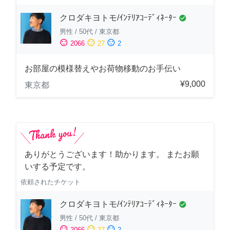
クロダキヨトモ/ｲﾝﾃﾘｱｺｰﾃﾞｨﾈｰﾀｰ
check_circle
男性
/
50代
/
東京都
sentiment_satisfied
sentiment_neutral
sentiment_dissatisfied
2066
27
2
お部屋の模様替えやお荷物移動のお手伝い
¥9,000
東京都
ありがとうございます！助かります。 またお願
いする予定です。
依頼されたチケット
クロダキヨトモ/ｲﾝﾃﾘｱｺｰﾃﾞｨﾈｰﾀｰ
check_circle
男性
/
50代
/
東京都
sentiment_satisfied
sentiment_neutral
sentiment_dissatisfied
2066
27
2