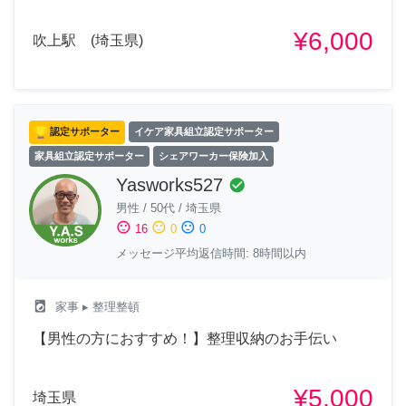
¥6,000
吹上駅 (埼玉県)
認定サポーター
イケア家具組立認定サポーター
家具組立認定サポーター
シェアワーカー保険加入
Yasworks527
check_circle
男性
/
50代
/
埼玉県
sentiment_satisfied
sentiment_neutral
sentiment_dissatisfied
16
0
0
メッセージ平均返信時間: 8時間以内
local_laundry_service
家事
▸ 整理整頓
【男性の方におすすめ！】整理収納のお手伝い
¥5,000
埼玉県