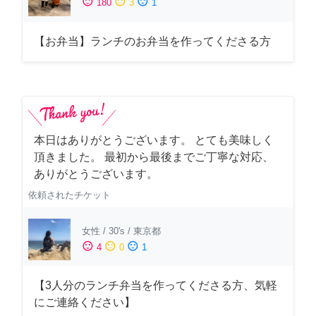
sentiment_satisfied
sentiment_neutral
sentiment_dissatisfied
180
3
1
【お弁当】ランチのお弁当を作ってくださる方
本日はありがとうございます。 とても美味しく
頂きました。 最初から最後までご丁寧な対応、
ありがとうございます。
依頼されたチケット
女性
/
30's
/
東京都
sentiment_satisfied
sentiment_neutral
sentiment_dissatisfied
4
0
1
【3人分のランチ弁当を作ってくださる方、気軽
にご連絡ください】