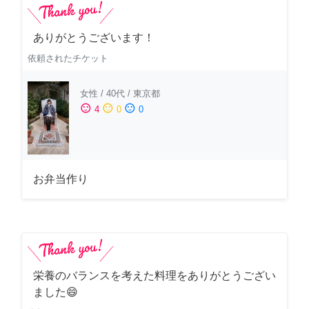
ありがとうございます！
依頼されたチケット
女性
/
40代
/
東京都
sentiment_satisfied
sentiment_neutral
sentiment_dissatisfied
4
0
0
お弁当作り
栄養のバランスを考えた料理をありがとうござい
ました😄