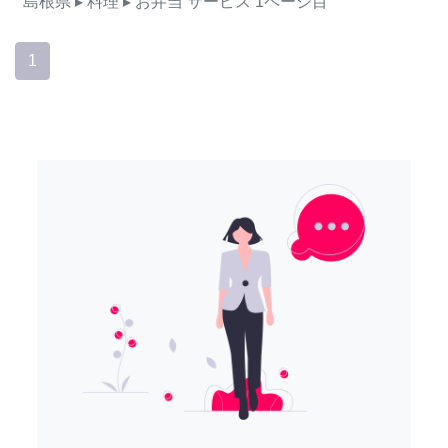
島根県
▸ 料理
▸ お弁当
サービス
1ページ目
1