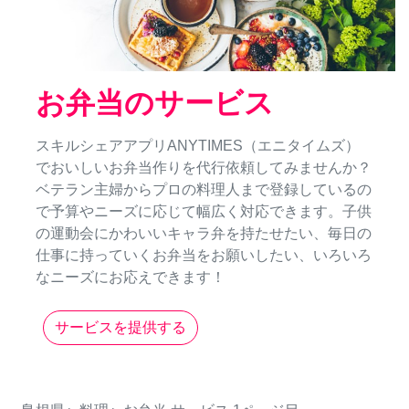
お弁当のサービス
スキルシェアアプリANYTIMES（エニタイムズ）
でおいしいお弁当作りを代行依頼してみませんか？
ベテラン主婦からプロの料理人まで登録しているの
で予算やニーズに応じて幅広く対応できます。子供
の運動会にかわいいキャラ弁を持たせたい、毎日の
仕事に持っていくお弁当をお願いしたい、いろいろ
なニーズにお応えできます！
サービスを提供する