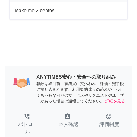
Make me 2 bentos
ANYTIMES安心・安全への取り組み
報酬は取引前に事務局に支払われ、評価・完了後
に振り込まれます。利用規約違反の恐れや、少し
でも不審な内容のサービスやリクエストやユーザ
ーがあった場合は通報してください。
詳細を見る
perm_phone_msg
assignment_ind
tag_faces
パトロー
本人確認
評価制度
ル