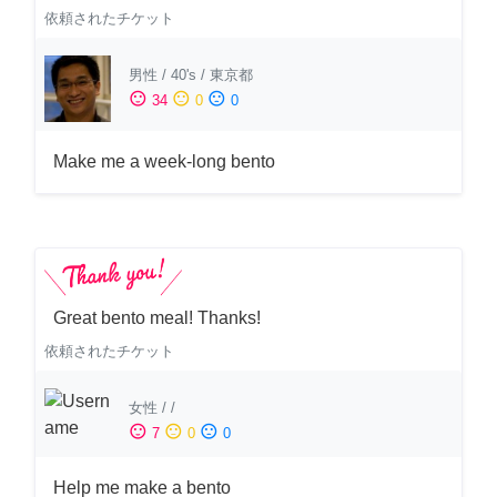
依頼されたチケット
男性
/
40's
/
東京都
sentiment_satisfied
sentiment_neutral
sentiment_dissatisfied
34
0
0
Make me a week-long bento
Great bento meal! Thanks!
依頼されたチケット
女性
/
/
sentiment_satisfied
sentiment_neutral
sentiment_dissatisfied
7
0
0
Help me make a bento