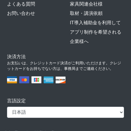
よくある質問
家具関連会社様
お問い合わせ
取材・講演依頼
IT導入補助金を利用して
アプリ制作を希望される
企業様へ
決済方法
お支払いは、クレジットカード決済がご利用いただけます。クレジ
ットカードをお持ちでない方は、事務局までご連絡ください。
言語設定