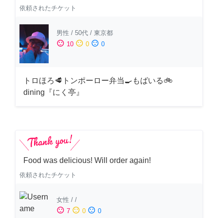
依頼されたチケット
男性
/
50代
/
東京都
sentiment_satisfied
sentiment_neutral
sentiment_dissatisfied
10
0
0
トロほろ🥩トンポーロー弁当🍳もばいる🚲
dining『にく亭』
Food was delicious! Will order again!
依頼されたチケット
女性
/
/
sentiment_satisfied
sentiment_neutral
sentiment_dissatisfied
7
0
0