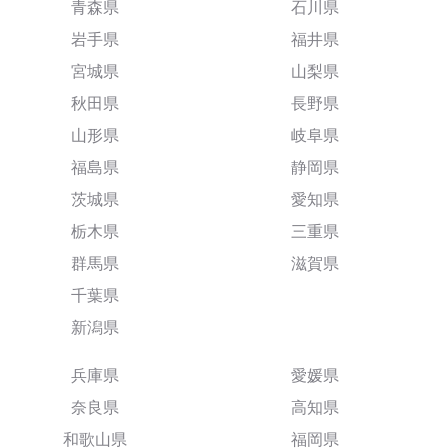
青森県
石川県
岩手県
福井県
宮城県
山梨県
秋田県
長野県
山形県
岐阜県
福島県
静岡県
茨城県
愛知県
栃木県
三重県
群馬県
滋賀県
千葉県
新潟県
兵庫県
愛媛県
奈良県
高知県
和歌山県
福岡県