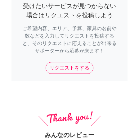
受けたいサービスが見つからない
場合はリクエストを投稿しよう
ご希望内容、エリア、予算、家具の名前や
数などを入力してリクエストを投稿する
と、そのリクエストに応えることが出来る
サポーターから応募が来ます！
リクエストをする
みんなのレビュー