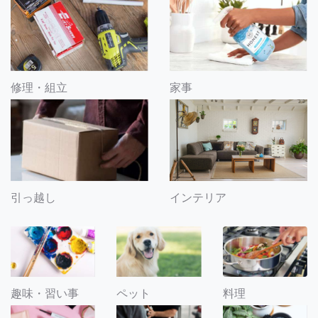
修理・組立
家事
引っ越し
インテリア
趣味・習い事
ペット
料理