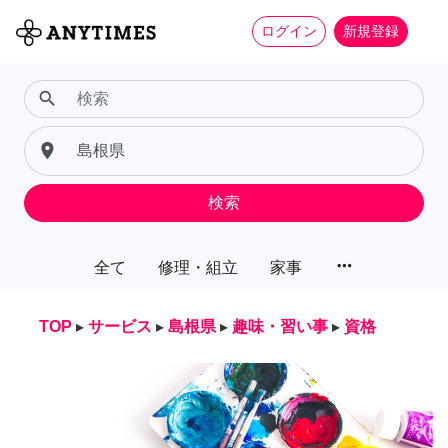
ログイン
新規登録
search
place
検索
more_horiz
全て
修理・組立
家事
TOP
▸
サービス
▸
島根県
▸
趣味・習い事
▸
資格