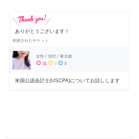
ありがとうございます！
依頼されたチケット
女性
/
30代
/
東京都
sentiment_satisfied
sentiment_neutral
sentiment_dissatisfied
31
0
0
米国公認会計士(USCPA)についてお話しします