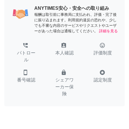
ANYTIMES安心・安全への取り組み
報酬は取引前に事務局に支払われ、評価・完了後
に振り込まれます。利用規約違反の恐れや、少し
でも不審な内容のサービスやリクエストやユーザ
ーがあった場合は通報してください。
詳細を見る
perm_phone_msg
assignment_ind
tag_faces
パトロー
本人確認
評価制度
ル
smartphone
lock
stars
番号確認
シェアワ
認定制度
ーカー保
険