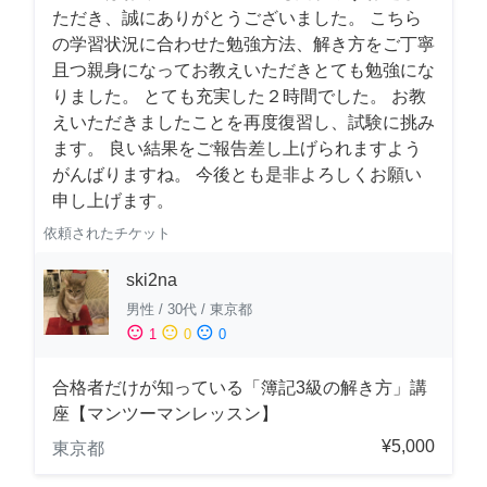
ただき、誠にありがとうございました。 こちら
の学習状況に合わせた勉強方法、解き方をご丁寧
且つ親身になってお教えいただきとても勉強にな
りました。 とても充実した２時間でした。 お教
えいただきましたことを再度復習し、試験に挑み
ます。 良い結果をご報告差し上げられますよう
がんばりますね。 今後とも是非よろしくお願い
申し上げます。
依頼されたチケット
ski2na
男性
/
30代
/
東京都
sentiment_satisfied
sentiment_neutral
sentiment_dissatisfied
1
0
0
合格者だけが知っている「簿記3級の解き方」講
座【マンツーマンレッスン】
¥5,000
東京都