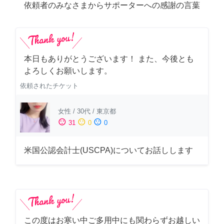
依頼者のみなさまからサポーターへの感謝の言葉
本日もありがとうございます！ また、今後とも
よろしくお願いします。
依頼されたチケット
女性
/
30代
/
東京都
sentiment_satisfied
sentiment_neutral
sentiment_dissatisfied
31
0
0
米国公認会計士(USCPA)についてお話しします
この度はお寒い中ご多用中にも関わらずお越しい