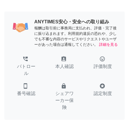
ANYTIMES安心・安全への取り組み
報酬は取引前に事務局に支払われ、評価・完了後
に振り込まれます。利用規約違反の恐れや、少し
でも不審な内容のサービスやリクエストやユーザ
ーがあった場合は通報してください。
詳細を見る
perm_phone_msg
assignment_ind
tag_faces
パトロー
本人確認
評価制度
ル
smartphone
lock
stars
番号確認
シェアワ
認定制度
ーカー保
険