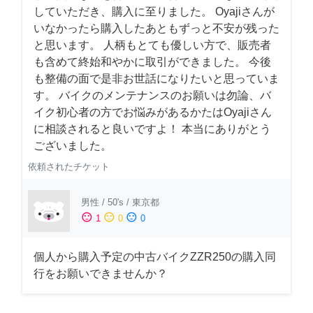
していただき、購入に至りました。 Oyajiさんが
いなかったら購入したあともずっと不安が残った
と思います。 人柄もとても優しい方で、販売者
も含めて終始和やかに取引ができました。 今後
も整備の面で是非お世話になりたいと思っていま
す。 バイクのメンテナンスのお願いは勿論、バ
イク初心者の方でお悩みがあるかたはOyajiさん
に相談されると良いですよ！ 本当にありがとう
ございました。
依頼されたチケット
男性
/
50's
/
東京都
sentiment_satisfied
sentiment_neutral
sentiment_dissatisfied
1
0
0
個人から購入予定の中古バイクZZR250の購入同
行をお願いできませんか？