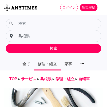
ログイン
新規登録
search
place
検索
more_horiz
全て
修理・組立
家事
TOP
▸
サービス
▸
島根県
▸
修理・組立
▸
自転車