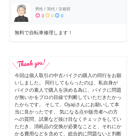
男性
/
30代
/
京都府
sentiment_satisfied
sentiment_neutral
sentiment_dissatisfied
3
0
0
無料で自転車修理します！
今回は個人取引の中古バイクの購入の同行をお願
いしました。 同行してもらったのは、私自身が
バイクの素人で購入を決める為に、バイクに問題
が無いかをプロの目線で判断していただきたかっ
たからです。 そして、Oyajiさんにお願いして本
当に良かったです。 気になる点や販売者への方
への質問、試乗など抜け目なくチェックをしてい
ただき、消耗品の交換が必要なことと、それにか
かる費用などを含めて、総合的に問題ないと判断