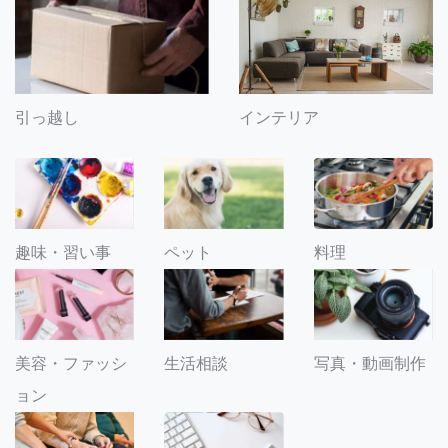
引っ越し
インテリア
趣味・習い事
ペット
料理
美容・ファッシ
生活相談
写真・動画制作
ョン