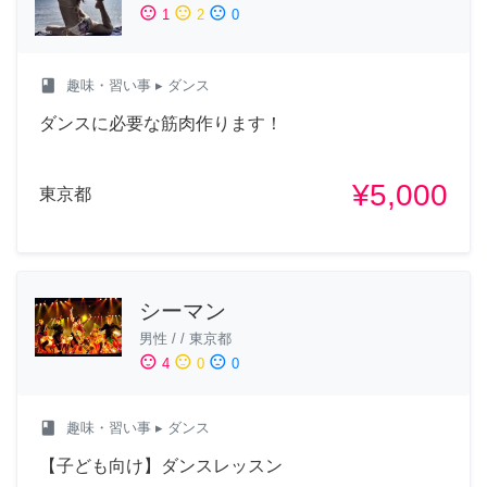
sentiment_satisfied
sentiment_neutral
sentiment_dissatisfied
1
2
0
class
趣味・習い事
▸ ダンス
ダンスに必要な筋肉作ります！
¥5,000
東京都
シーマン
男性
/
/
東京都
sentiment_satisfied
sentiment_neutral
sentiment_dissatisfied
4
0
0
class
趣味・習い事
▸ ダンス
【子ども向け】ダンスレッスン