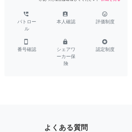
perm_phone_msg
assignment_ind
tag_faces
パトロー
本人確認
評価制度
ル
smartphone
lock
stars
番号確認
シェアワ
認定制度
ーカー保
険
よくある質問