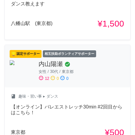
ダンス教えます
¥1,500
八幡山駅 (東京都)
認定サポーター
相互扶助ボランティアサポーター
内山陽瀬
check_circle
女性
/
30代
/
東京都
sentiment_satisfied
sentiment_neutral
sentiment_dissatisfied
12
0
0
class
趣味・習い事
▸ ダンス
【オンライン】バレエストレッチ30min #2回目から
はこちら！
¥500
東京都