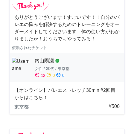
ありがとうございます！すごいです！！自分のバ
レエの悩みを解決するためのトレーニングをオー
ダーメイドしてくださいます！体の使い方がわか
りましたか！おうちでもやってみる！
依頼されたチケット
内山陽瀬
check_circle
女性
/
30代
/
東京都
sentiment_satisfied
sentiment_neutral
sentiment_dissatisfied
12
0
0
【オンライン】バレエストレッチ30min #2回目
からはこちら！
¥500
東京都