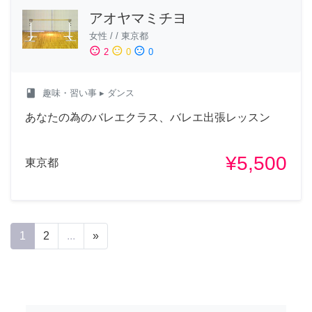
アオヤマミチヨ
女性
/
/
東京都
sentiment_satisfied
sentiment_neutral
sentiment_dissatisfied
2
0
0
class
趣味・習い事
▸ ダンス
あなたの為のバレエクラス、バレエ出張レッスン
¥5,500
東京都
1
2
...
»