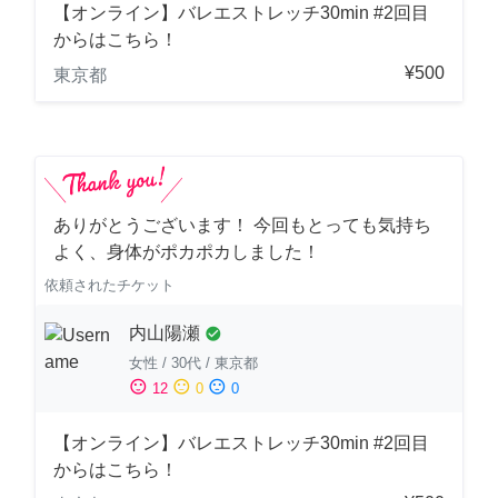
【オンライン】バレエストレッチ30min #2回目
からはこちら！
¥500
東京都
ありがとうございます！ 今回もとっても気持ち
よく、身体がポカポカしました！
依頼されたチケット
内山陽瀬
check_circle
女性
/
30代
/
東京都
sentiment_satisfied
sentiment_neutral
sentiment_dissatisfied
12
0
0
【オンライン】バレエストレッチ30min #2回目
からはこちら！