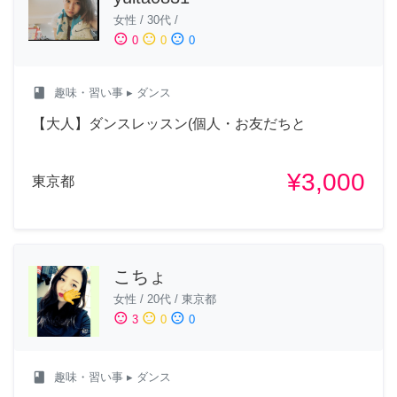
女性
/
30代
/
sentiment_satisfied
sentiment_neutral
sentiment_dissatisfied
0
0
0
class
趣味・習い事
▸ ダンス
【大人】ダンスレッスン(個人・お友だちと
¥3,000
東京都
こちょ
女性
/
20代
/
東京都
sentiment_satisfied
sentiment_neutral
sentiment_dissatisfied
3
0
0
class
趣味・習い事
▸ ダンス