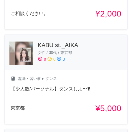
¥2,000
ご相談ください。
KABU st._AIKA
女性
/
30代
/
東京都
sentiment_satisfied
sentiment_neutral
sentiment_dissatisfied
0
0
0
class
趣味・習い事
▸ ダンス
【少人数/パーソナル】ダンスしよ〜❣️
¥5,000
東京都