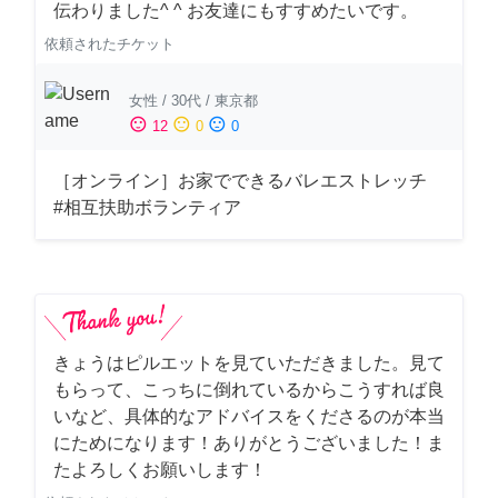
伝わりました^ ^ お友達にもすすめたいです。
依頼されたチケット
女性
/
30代
/
東京都
sentiment_satisfied
sentiment_neutral
sentiment_dissatisfied
12
0
0
［オンライン］お家でできるバレエストレッチ
#相互扶助ボランティア
きょうはピルエットを見ていただきました。見て
もらって、こっちに倒れているからこうすれば良
いなど、具体的なアドバイスをくださるのが本当
にためになります！ありがとうございました！ま
たよろしくお願いします！