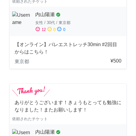
依頼されたチケット
内山陽瀬
check_circle
女性
/
30代
/
東京都
sentiment_satisfied
sentiment_neutral
sentiment_dissatisfied
12
0
0
【オンライン】バレエストレッチ30min #2回目
からはこちら！
¥500
東京都
ありがとうございます！きょうもとっても勉強に
なりました！またお願いします！
依頼されたチケット
内山陽瀬
check_circle