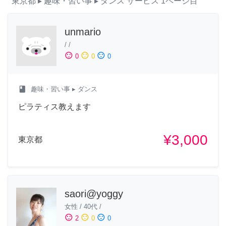
東京都
▸ 趣味・習い事
▸ ダンス
サービス
1ページ目
unmario
/
/
sentiment_satisfied
sentiment_neutral
sentiment_dissatisfied
0
0
0
class
趣味・習い事
▸ ダンス
ピラティス教えます
¥3,000
東京都
saori@yoggy
女性
/
40代
/
sentiment_satisfied
sentiment_neutral
sentiment_dissatisfied
2
0
0