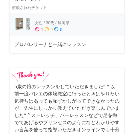
依頼されたチケット
女性
/
30代
/
静岡県
sentiment_satisfied
sentiment_neutral
sentiment_dissatisfied
1
0
0
プロバレリーナと一緒にレッスン
5歳の娘のレッスンをしていただきました^ ^ 以
前一度バレエの体験教室に行ったときはやりたい
気持ちはあっても恥ずかしがってできなかったの
が、先生にしっかり教えていただき楽しんでいま
した^ ^ ストレッチ、バーレッスンなどで足を撫
でてあげるやプリンセスのようになどわかりやす
い言葉を使って指導いただきオンラインでも十分