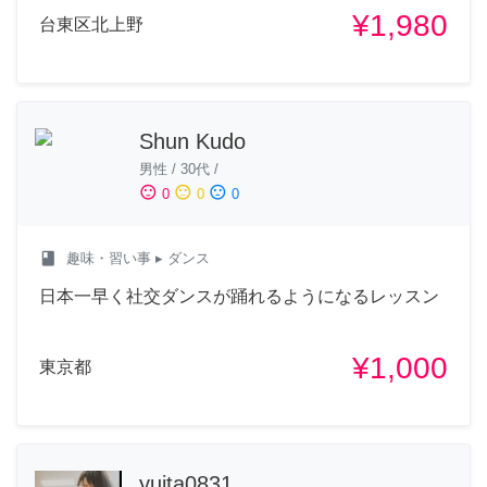
¥1,980
台東区北上野
Shun Kudo
男性
/
30代
/
sentiment_satisfied
sentiment_neutral
sentiment_dissatisfied
0
0
0
class
趣味・習い事
▸ ダンス
日本一早く社交ダンスが踊れるようになるレッスン
¥1,000
東京都
yuita0831