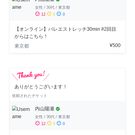
女性
/
30代
/
東京都
sentiment_satisfied
sentiment_neutral
sentiment_dissatisfied
12
0
0
【オンライン】バレエストレッチ30min #2回目
からはこちら！
¥500
東京都
ありがとうございます！
依頼されたチケット
内山陽瀬
check_circle
女性
/
30代
/
東京都
sentiment_satisfied
sentiment_neutral
sentiment_dissatisfied
12
0
0