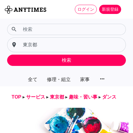
ログイン
新規登録
search
place
検索
more_horiz
全て
修理・組立
家事
TOP
▸
サービス
▸
東京都
▸
趣味・習い事
▸
ダンス