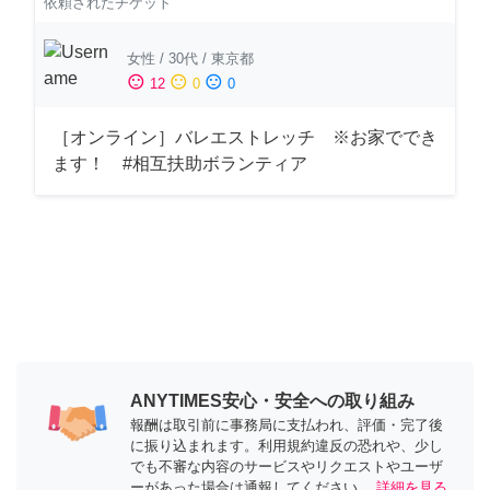
依頼されたチケット
女性
/
30代
/
東京都
sentiment_satisfied
sentiment_neutral
sentiment_dissatisfied
12
0
0
［オンライン］バレエストレッチ ※お家ででき
ます！ #相互扶助ボランティア
ANYTIMES安心・安全への取り組み
報酬は取引前に事務局に支払われ、評価・完了後
に振り込まれます。利用規約違反の恐れや、少し
でも不審な内容のサービスやリクエストやユーザ
ーがあった場合は通報してください。
詳細を見る