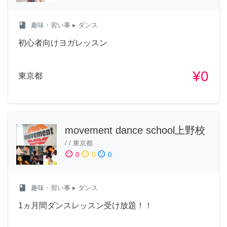
class
趣味・習い事
▸ ダンス
初心者向けヨガレッスン
¥0
東京都
movement dance school上野校
/
/
東京都
sentiment_satisfied
sentiment_neutral
sentiment_dissatisfied
0
0
0
class
趣味・習い事
▸ ダンス
1ヵ月間ダンスレッスン受け放題！！