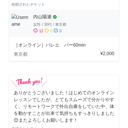
依頼されたチケット
内山陽瀬
check_circle
女性
/
30代
/
東京都
sentiment_satisfied
sentiment_neutral
sentiment_dissatisfied
12
0
0
［オンライン］バレエ バー60min
¥2,000
東京都
ありがとうございました！はじめてのオンライン
レッスンでしたが、とてもスムーズで分かりやす
く、リモートワークで外出自粛をしていた中、体
を動かすことが出来て気持ちもすっきりしました
😊またよろしくお願いします！