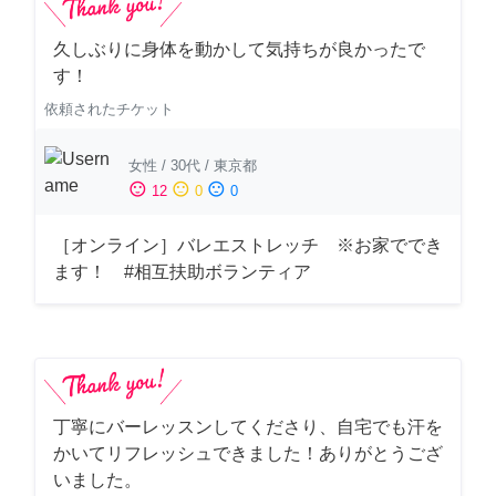
久しぶりに身体を動かして気持ちが良かったで
す！
依頼されたチケット
女性
/
30代
/
東京都
sentiment_satisfied
sentiment_neutral
sentiment_dissatisfied
12
0
0
［オンライン］バレエストレッチ ※お家ででき
ます！ #相互扶助ボランティア
丁寧にバーレッスンしてくださり、自宅でも汗を
かいてリフレッシュできました！ありがとうござ
いました。