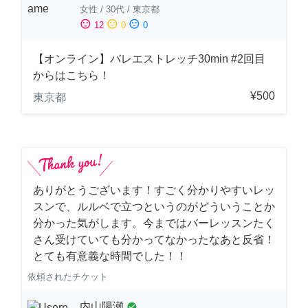
女性
/
30代
/
東京都
sentiment_satisfied
sentiment_neutral
sentiment_dissatisfied
12
0
0
【オンライン】バレエストレッチ30min #2回目
からはこちら！
¥500
東京都
ありがとうございます！すごく分かりやすいレッ
スンで、ルルベで立つというのがどういうことか
分かった気がします。今まではバーレッスンたく
さん受けていても分かってなかったなあと反省！
とても有意義な時間でした！！
依頼されたチケット
内山陽瀬
check_circle