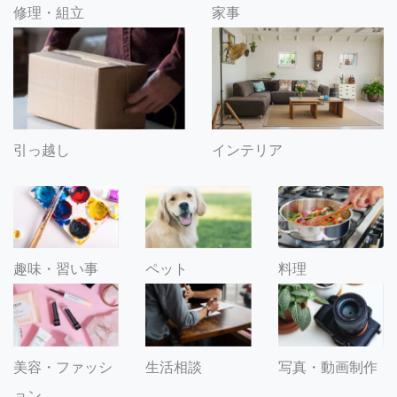
修理・組立
家事
引っ越し
インテリア
趣味・習い事
ペット
料理
美容・ファッシ
生活相談
写真・動画制作
ョン