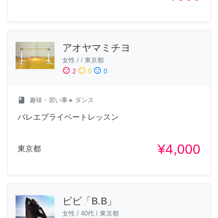
アオヤマミチヨ
女性
/
/
東京都
sentiment_satisfied
sentiment_neutral
sentiment_dissatisfied
2
0
0
class
趣味・習い事
▸ ダンス
バレエプライベートレッスン
¥4,000
東京都
ビビ「B.B」
女性
/
40代
/
東京都