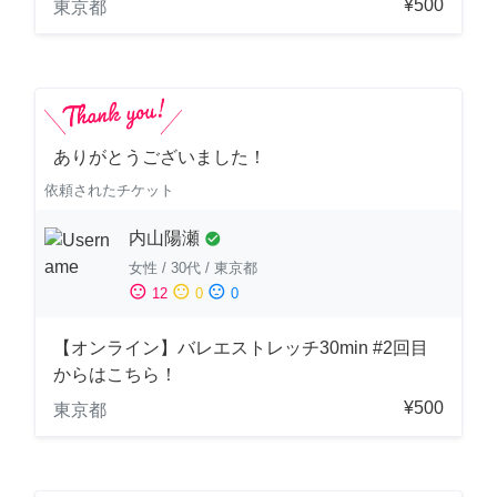
¥500
東京都
ありがとうございました！
依頼されたチケット
内山陽瀬
check_circle
女性
/
30代
/
東京都
sentiment_satisfied
sentiment_neutral
sentiment_dissatisfied
12
0
0
【オンライン】バレエストレッチ30min #2回目
からはこちら！
¥500
東京都