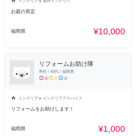
home
インテリア
▸ 屋外インテリア
お庭の剪定
¥10,000
福岡県
リフォームお助け隊
男性
/
40代
/
福岡県
sentiment_satisfied
sentiment_neutral
sentiment_dissatisfied
0
0
0
home
インテリア
▸ インテリアアドバイス
リフォームをお助けします！
¥1,000
福岡県