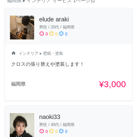
福岡県
▸ インテリア
サービス
1ページ目
elude araki
男性
/
20代
/
福岡県
sentiment_satisfied
sentiment_neutral
sentiment_dissatisfied
0
0
0
home
インテリア
▸ 壁紙・塗装
クロスの張り替えや塗装します！
¥3,000
福岡県
naoki33
男性
/
40代
/
福岡県
sentiment_satisfied
sentiment_neutral
sentiment_dissatisfied
0
0
0