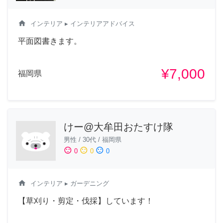
home
インテリア
▸ インテリアアドバイス
平面図書きます。
¥7,000
福岡県
けー@大牟田おたすけ隊
男性
/
30代
/
福岡県
sentiment_satisfied
sentiment_neutral
sentiment_dissatisfied
0
0
0
home
インテリア
▸ ガーデニング
【草刈り・剪定・伐採】しています！