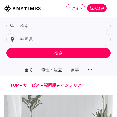
ログイン
新規登録
search
place
検索
more_horiz
全て
修理・組立
家事
TOP
▸
サービス
▸
福岡県
▸
インテリア