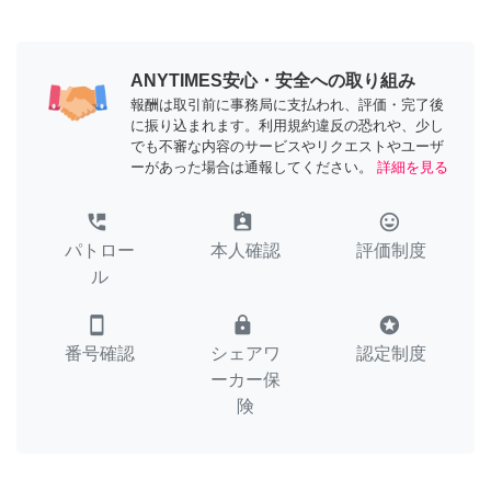
ANYTIMES安心・安全への取り組み
報酬は取引前に事務局に支払われ、評価・完了後
に振り込まれます。利用規約違反の恐れや、少し
でも不審な内容のサービスやリクエストやユーザ
ーがあった場合は通報してください。
詳細を見る
perm_phone_msg
assignment_ind
tag_faces
パトロー
本人確認
評価制度
ル
smartphone
lock
stars
番号確認
シェアワ
認定制度
ーカー保
険