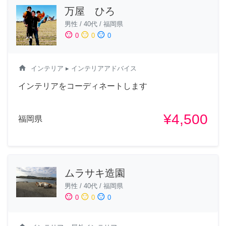
万屋 ひろ
男性
/
40代
/
福岡県
sentiment_satisfied
sentiment_neutral
sentiment_dissatisfied
0
0
0
home
インテリア
▸ インテリアアドバイス
インテリアをコーディネートします
¥4,500
福岡県
ムラサキ造園
男性
/
40代
/
福岡県
sentiment_satisfied
sentiment_neutral
sentiment_dissatisfied
0
0
0