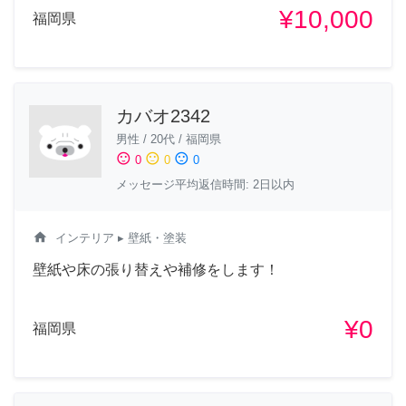
¥10,000
福岡県
カバオ2342
男性
/
20代
/
福岡県
sentiment_satisfied
sentiment_neutral
sentiment_dissatisfied
0
0
0
メッセージ平均返信時間: 2日以内
home
インテリア
▸ 壁紙・塗装
壁紙や床の張り替えや補修をします！
¥0
福岡県