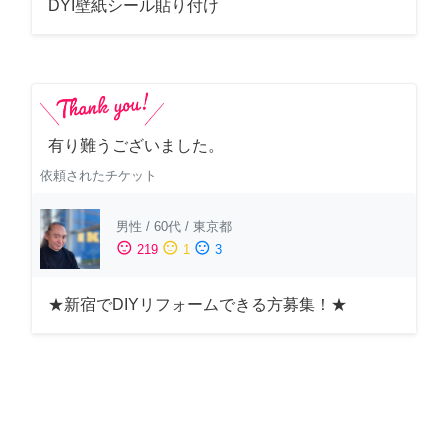
DYI壁紙シール貼り付け
有り難うございました。
依頼されたチケット
男性
/
60代
/
東京都
sentiment_satisfied
sentiment_neutral
sentiment_dissatisfied
219
1
3
★新宿でDIYリフォームできる方募集！★