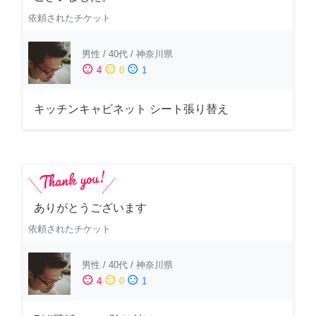
依頼されたチケット
男性
/
40代
/
神奈川県
sentiment_satisfied
sentiment_neutral
sentiment_dissatisfied
4
0
1
キッチンキャビネット シート張り替え
ありがとうございます
依頼されたチケット
男性
/
40代
/
神奈川県
sentiment_satisfied
sentiment_neutral
sentiment_dissatisfied
4
0
1