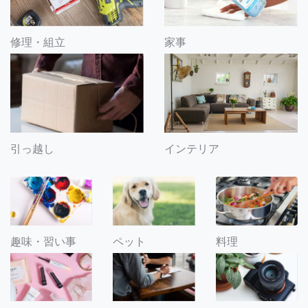
修理・組立
家事
引っ越し
インテリア
趣味・習い事
ペット
料理