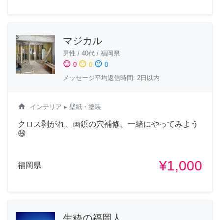
マジカル
男性
/
40代
/
福岡県
sentiment_satisfied
sentiment_neutral
sentiment_dissatisfied
0
0
0
メッセージ平均返信時間: 2日以内
home
インテリア
▸ 壁紙・塗装
クロス剥がれ、画鋲の穴補修、一緒にやってみよう
😆
¥1,000
福岡県
生粋の福岡人